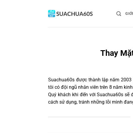
Bỏ
qua
GIỚ
nội
dung
Thay Mặt
Suachua60s
được thành lập năm 2003 và
tôi có đội ngũ nhân viên trên 8 năm ki
Quý khách khi đến với Suachua60s sẽ đ
cách sử dụng, tránh những lỗi mình đan