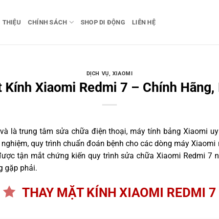
I THIỆU
CHÍNH SÁCH
SHOP DI ĐỘNG
LIÊN HỆ
DỊCH VỤ
,
XIAOMI
 Kính Xiaomi Redmi 7 – Chính Hãng,
 là trung tâm sửa chữa điện thoại, máy tính bảng Xiaomi uy 
nh nghiệm, quy trình chuẩn đoán bệnh cho các dòng máy Xiaomi 
ược tận mắt chứng kiến quy trình sửa chữa Xiaomi Redmi 7 ng
g gặp phải.
THAY MẶT KÍNH XIAOMI REDMI 7