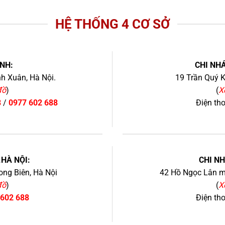
HỆ THỐNG 4 CƠ SỞ
NH:
CHI NHÁ
h Xuân, Hà Nội.
19 Trần Quý K
đồ
)
(
X
8
/
0977 602 688
Điện th
+
.HÀ NỘI:
CHI N
ng Biên, Hà Nội
42 Hồ Ngọc Lân mớ
đồ
)
(
X
 602 688
Điện th