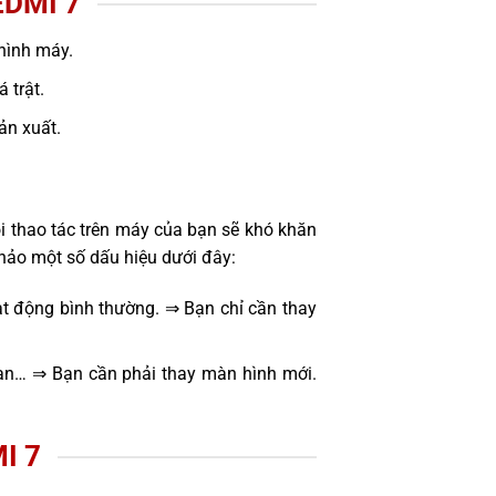
DMI 7
hình máy.
 trật.
sản xuất.
i thao tác trên máy của bạn sẽ khó khăn
hảo một số dấu hiệu dưới đây:
t động bình thường. ⇒ Bạn chỉ cần thay
oạn… ⇒ Bạn cần phải thay màn hình mới.
I 7