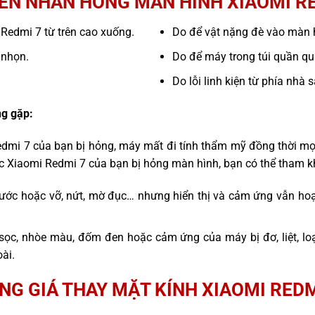
ÊN NHÂN HỎNG MÀN HÌNH XIAOMI RE
i Redmi 7 từ trên cao xuống.
Do để vật nặng đè vào màn 
 nhọn.
Do để máy trong túi quần quá
Do lỗi linh kiện từ phía nhà 
g gặp:
edmi 7 của bạn bị hỏng, máy mất đi tính thẩm mỹ đồng thời mọ
ếc Xiaomi Redmi 7 của bạn bị hỏng màn hình, bạn có thể tham k
ước hoặc vỡ, nứt, mờ đục… nhưng hiển thị và cảm ứng vẫn hoạ
sọc, nhòe màu, đốm đen hoặc cảm ứng của máy bị đơ, liệt, l
ài.
NG GIÁ THAY MẶT KÍNH XIAOMI REDM