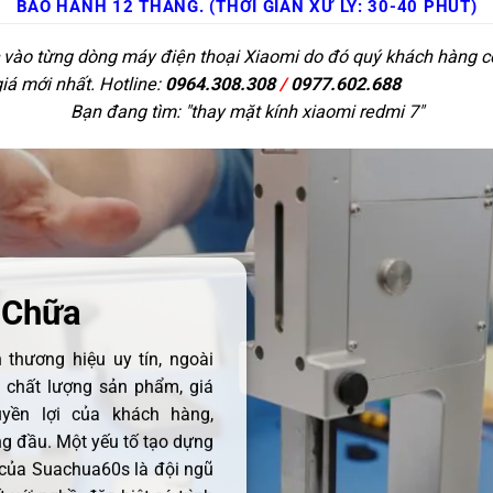
BẢO HÀNH 12 THÁNG. (THỜI GIAN XỬ LÝ: 30-40 PHÚT)
c vào từng dòng máy điện thoại Xiaomi do đó quý khách hàng có 
giá mới nhất. Hotline:
0964.308.308
/
0977.602.688
Bạn đang tìm: "
thay mặt kính xiaomi redmi 7
"
 Chữa
thương hiệu uy tín, ngoài
ề chất lượng sản phẩm, giá
uyền lợi của khách hàng,
 đầu. Một yếu tố tạo dựng
 của Suachua60s là đội ngũ