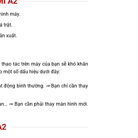
I A2
hình máy.
 trật.
sản xuất.
 thao tác trên máy của bạn sẽ khó khăn
o một số dấu hiệu dưới đây:
t động bình thường. ⇒ Bạn chỉ cần thay
oạn… ⇒ Bạn cần phải thay màn hình mới.
A2