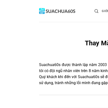
Bỏ
qua
GIỚ
nội
dung
Thay Mặ
Suachua60s
được thành lập năm 2003 và
tôi có đội ngũ nhân viên trên 8 năm ki
Quý khách khi đến với Suachua60s sẽ đư
sử dụng, tránh những lỗi mình đang gặp