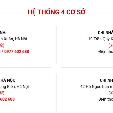
HỆ THỐNG 4 CƠ SỞ
NH:
CHI NHÁ
h Xuân, Hà Nội.
19 Trần Quý K
đồ
)
(
X
8
/
0977 602 688
Điện th
+
.HÀ NỘI:
CHI N
ng Biên, Hà Nội
42 Hồ Ngọc Lân mớ
đồ
)
(
X
 602 688
Điện th