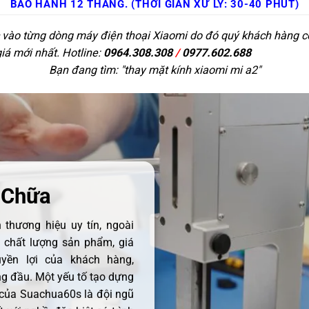
BẢO HÀNH 12 THÁNG. (THỜI GIAN XỬ LÝ: 30-40 PHÚT)
c vào từng dòng máy điện thoại Xiaomi do đó quý khách hàng có 
giá mới nhất. Hotline:
0964.308.308
/
0977.602.688
Bạn đang tìm: "
thay mặt kính xiaomi mi a2
"
 Chữa
thương hiệu uy tín, ngoài
ề chất lượng sản phẩm, giá
uyền lợi của khách hàng,
 đầu. Một yếu tố tạo dựng
 của Suachua60s là đội ngũ