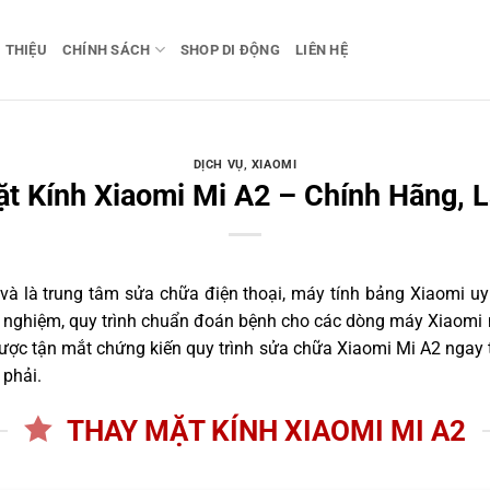
I THIỆU
CHÍNH SÁCH
SHOP DI ĐỘNG
LIÊN HỆ
DỊCH VỤ
,
XIAOMI
t Kính Xiaomi Mi A2 – Chính Hãng, 
 là trung tâm sửa chữa điện thoại, máy tính bảng Xiaomi uy 
nh nghiệm, quy trình chuẩn đoán bệnh cho các dòng máy Xiaomi 
ợc tận mắt chứng kiến quy trình sửa chữa Xiaomi Mi A2 ngay t
 phải.
THAY MẶT KÍNH XIAOMI MI A2