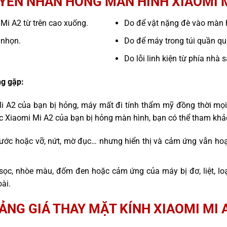
YÊN NHÂN HỎNG MÀN HÌNH XIAOMI M
 Mi A2 từ trên cao xuống.
Do để vật nặng đè vào màn 
 nhọn.
Do để máy trong túi quần quá
Do lỗi linh kiện từ phía nhà 
g gặp:
Mi A2 của bạn bị hỏng, máy mất đi tính thẩm mỹ đồng thời mọi
ếc Xiaomi Mi A2 của bạn bị hỏng màn hình, bạn có thể tham khả
ước hoặc vỡ, nứt, mờ đục… nhưng hiển thị và cảm ứng vẫn hoạ
sọc, nhòe màu, đốm đen hoặc cảm ứng của máy bị đơ, liệt, l
ài.
ẢNG GIÁ THAY MẶT KÍNH XIAOMI MI 