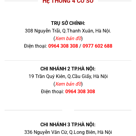
HỆ THỐNG 4 CƠ SỞ
TRỤ SỞ CHÍNH:
308 Nguyễn Trãi, Q.Thanh Xuân, Hà Nội.
(
Xem bản đồ
)
Điện thoại:
0964 308 308
/
0977 602 688
CHI NHÁNH 2 TP.HÀ NỘI:
19 Trần Quý Kiên, Q.Cầu Giấy, Hà Nội
(
Xem bản đồ
)
Điện thoại:
0964 308 308
+
CHI NHÁNH 3 TP.HÀ NỘI:
336 Nguyễn Văn Cừ, Q.Long Biên, Hà Nội