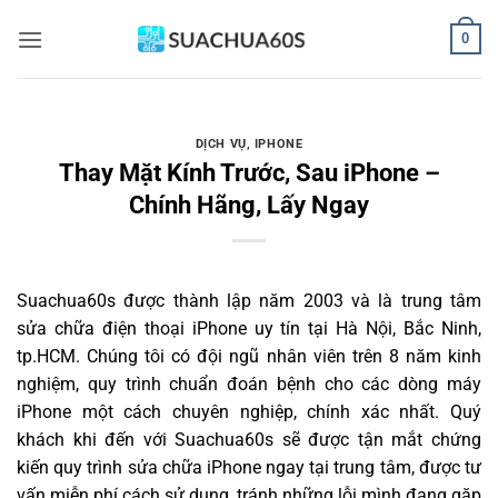
Bỏ
0
qua
nội
dung
DỊCH VỤ
,
IPHONE
Thay Mặt Kính Trước, Sau iPhone –
Chính Hãng, Lấy Ngay
Suachua60s
được thành lập năm 2003 và là trung tâm
sửa chữa điện thoại iPhone uy tín tại Hà Nội, Bắc Ninh,
tp.HCM. Chúng tôi có đội ngũ nhân viên trên 8 năm kinh
nghiệm, quy trình chuẩn đoán bệnh cho các dòng máy
iPhone một cách chuyên nghiệp, chính xác nhất. Quý
khách khi đến với Suachua60s sẽ được tận mắt chứng
kiến quy trình sửa chữa iPhone ngay tại trung tâm, được tư
vấn miễn phí cách sử dụng, tránh những lỗi mình đang gặp