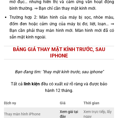
mờ đục… nhưng hiển thị và cảm ứng vẫn hoạt động
bình thường. ⇒ Bạn chỉ cần thay mặt kính mới.
Trường hợp 2: Màn hình của máy bị sọc, nhòe màu,
đốm đen hoặc cảm ứng của máy bị đơ, liệt, loạn… ⇒
Bạn cần phải thay màn hình mới. Màn hình mới đã có
sẵn mặt kính ngoài.
BẢNG GIÁ THAY MẶT KÍNH TRƯỚC, SAU
IPHONE
Bạn đang tìm: "
thay mặt kính trước, sau iphone
"
Tất cả
linh kiện
đều có xuất xứ rõ ràng và được bảo
hành 12 tháng.
Dịch vụ
Giá
Thời gian
Xem giá tại
Xem trực tiếp, lấy
Thay màn hình iPhone
đây
ngay