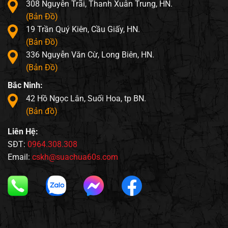
308 Nguyễn Trãi, Thanh Xuân Trung, HN.
(Bản Đồ)
19 Trần Quý Kiên, Cầu Giấy, HN.
(Bản Đồ)
336 Nguyễn Văn Cừ, Long Biên, HN.
(Bản Đồ)
Bắc Ninh:
42 Hồ Ngọc Lân, Suối Hoa, tp BN.
(Bản đồ)
Liên Hệ:
SĐT:
0964.308.308
Email:
cskh@suachua60s.com