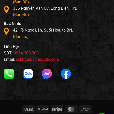
(Bản Đồ)
336 Nguyễn Văn Cừ, Long Biên, HN.
(Bản Đồ)
Bắc Ninh:
42 Hồ Ngọc Lân, Suối Hoa, tp BN.
(Bản đồ)
Liên Hệ:
SĐT:
0964.308.308
Email:
cskh@suachua60s.com
Visa
PayPal
Stripe
MasterCard
Cash