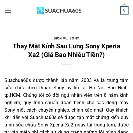
Bỏ
0
qua
nội
dung
DỊCH VỤ
,
SONY
Thay Mặt Kính Sau Lưng Sony Xperia
Xa2 (Giá Bao Nhiêu Tiền?)
Suachua60s
được thành lập năm 2003 và là trung tâm
sửa chữa điện thoại. Sony uy tín tại Hà Nội, Bắc Ninh,
tp.HCM. Chúng tôi có đội ngũ nhân viên trên 8 năm kinh
nghiệm, quy trình chuẩn đoán bệnh cho các dòng máy
Sony một cách chuyên nghiệp, chính xác nhất. Quý khách
khi đến với Suachua60s sẽ được tận mắt chứng kiến quy
trình sửa chữa Sony Xperia Xa2 ngay tại trung tâm, được
tư vấn miễn phí cách sử dụng, tránh những lỗi mình đang