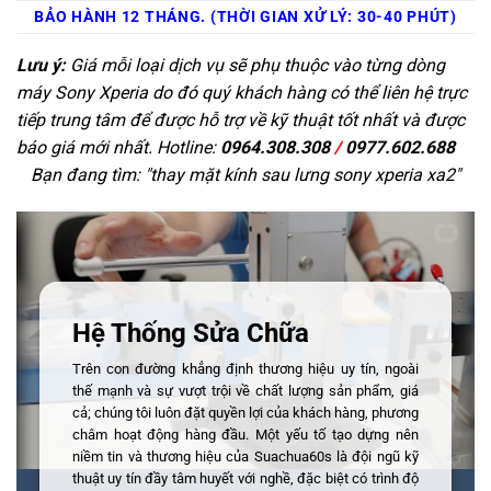
BẢO HÀNH 12 THÁNG. (THỜI GIAN XỬ LÝ: 30-40 PHÚT)
Lưu ý:
Giá mỗi loại dịch vụ sẽ phụ thuộc vào từng dòng
máy Sony Xperia do đó quý khách hàng có thể liên hệ trực
tiếp trung tâm để được hỗ trợ về kỹ thuật tốt nhất và được
báo giá mới nhất. Hotline:
0964.308.308
/
0977.602.688
Bạn đang tìm: "
thay mặt kính sau lưng sony xperia xa2
"
Hệ Thống Sửa Chữa
Trên con đường khẳng định thương hiệu uy tín, ngoài
thế mạnh và sự vượt trội về chất lượng sản phẩm, giá
cả; chúng tôi luôn đặt quyền lợi của khách hàng, phương
châm hoạt động hàng đầu. Một yếu tố tạo dựng nên
niềm tin và thương hiệu của Suachua60s là đội ngũ kỹ
thuật uy tín đầy tâm huyết với nghề, đặc biệt có trình độ