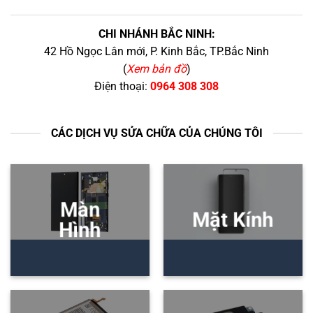
CHI NHÁNH BẮC NINH:
42 Hồ Ngọc Lân mới, P. Kinh Bắc, TP.Bắc Ninh
(
Xem bản đồ
)
Điện thoại:
0964 308 308
CÁC DỊCH VỤ SỬA CHỮA CỦA CHÚNG TÔI
Màn
Mặt Kính
Hình