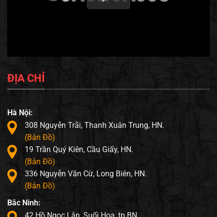
ĐỊA CHỈ
Hà Nội:
308 Nguyễn Trãi, Thanh Xuân Trung, HN.
(Bản Đồ)
19 Trần Quý Kiên, Cầu Giấy, HN.
(Bản Đồ)
336 Nguyễn Văn Cừ, Long Biên, HN.
(Bản Đồ)
Bắc Ninh:
42 Hồ Ngọc Lân, Suối Hoa, tp BN.