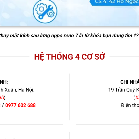
thay mặt kính sau lưng oppo reno 7
là từ khóa bạn đang tìm ??
HỆ THỐNG 4 CƠ SỞ
NH:
CHI NHÁ
h Xuân, Hà Nội.
19 Trần Quý K
đồ
)
(
X
8
/
0977 602 688
Điện th
+