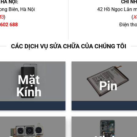
.HÀ NỘI:
CHI N
ng Biên, Hà Nội
42 Hồ Ngọc Lân mớ
đồ
)
(
X
 602 688
Điện th
CÁC DỊCH VỤ SỬA CHỮA CỦA CHÚNG TÔI
Mặt
Pin
Kính