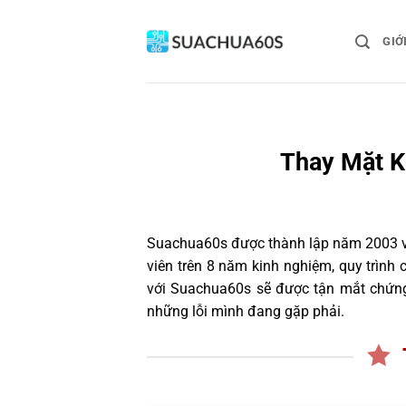
Bỏ
qua
GIỚ
nội
dung
Thay Mặt K
Suachua60s
được thành lập năm 2003 và
viên trên 8 năm kinh nghiệm, quy trìn
với Suachua60s sẽ được tận mắt chứng 
những lỗi mình đang gặp phải.