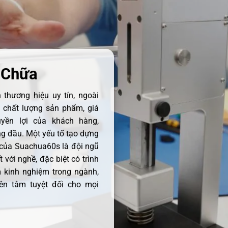
 Chữa
thương hiệu uy tín, ngoài
ề chất lượng sản phẩm, giá
uyền lợi của khách hàng,
 đầu. Một yếu tố tạo dựng
 của Suachua60s là đội ngũ
 với nghề, đặc biệt có trình
 kinh nghiệm trong ngành,
ên tâm tuyệt đối cho mọi