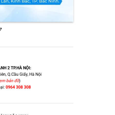
?
NH 2 TP.HÀ NỘI:
iên, Q.Cầu Giấy, Hà Nội
em bản đồ
)
oại:
0964 308 308