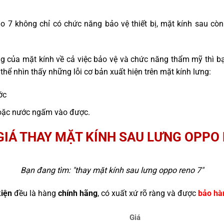
o 7 không chỉ có chức năng bảo vệ thiết bị, mặt kính sau cò
g của mặt kính về cả việc bảo vệ và chức năng thẩm mỹ thì b
thể nhìn thấy những lỗi cơ bản xuất hiện trên mặt kính lưng:
ớc
n hoặc nước ngấm vào được.
GIÁ THAY MẶT KÍNH SAU LƯNG OPPO 
Bạn đang tìm: "
thay mặt kính sau lưng oppo reno 7
"
kiện
đều là hàng
chính hãng
, có xuất xứ rõ ràng và được
bảo hà
Giá