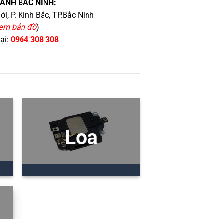
HÁNH BẮC NINH:
i, P. Kinh Bắc, TP.Bắc Ninh
em bản đồ
)
oại:
0964 308 308
Loa