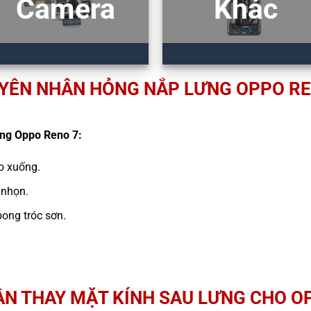
Camera
Khác
YÊN NHÂN HỎNG NẮP LƯNG OPPO RE
ưng Oppo Reno 7:
ao xuống.
 nhọn.
ong tróc sơn.
ẦN THAY MẶT KÍNH SAU LƯNG CHO O