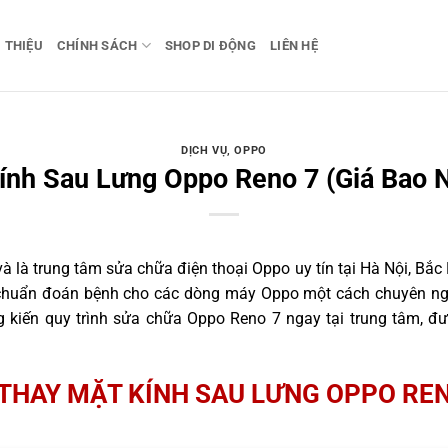
I THIỆU
CHÍNH SÁCH
SHOP DI ĐỘNG
LIÊN HỆ
DỊCH VỤ
,
OPPO
ính Sau Lưng Oppo Reno 7 (Giá Bao N
 là trung tâm sửa chữa điện thoại Oppo uy tín tại Hà Nội, Bắc
h chuẩn đoán bệnh cho các dòng máy Oppo một cách chuyên ngh
kiến quy trình sửa chữa Oppo Reno 7 ngay tại trung tâm, đư
THAY MẶT KÍNH SAU LƯNG OPPO REN