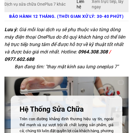
Liên
Xem trực tiếp, lấy
Dịch vụ sửa chữa OnePlus 7 khác
hệ
ngay
BẢO HÀNH 12 THÁNG. (THỜI GIAN XỬ LÝ: 30-40 PHÚT)
Lưu ý:
Giá mỗi loại dịch vụ sẽ phụ thuộc vào từng dòng
máy điện thoại OnePlus do đó quý khách hàng có thể liên
hệ trực tiếp trung tâm để được hỗ trợ về kỹ thuật tốt nhất
và được báo giá mới nhất. Hotline:
0964.308.308
/
0977.602.688
Bạn đang tìm: "
thay mặt kính sau lưng oneplus 7
"
Hệ Thống Sửa Chữa
Trên con đường khẳng định thương hiệu uy tín, ngoài
thế mạnh và sự vượt trội về chất lượng sản phẩm, giá
cả; chúng tôi luôn đặt quyền lợi của khách hàng, phương