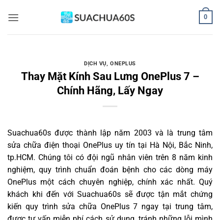
Bỏ
0
qua
nội
dung
DỊCH VỤ
,
ONEPLUS
Thay Mặt Kính Sau Lưng OnePlus 7 –
Chính Hãng, Lấy Ngay
Suachua60s
được thành lập năm 2003 và là trung tâm
sửa chữa điện thoại OnePlus uy tín tại Hà Nội, Bắc Ninh,
tp.HCM. Chúng tôi có đội ngũ nhân viên trên 8 năm kinh
nghiệm, quy trình chuẩn đoán bệnh cho các dòng máy
OnePlus một cách chuyên nghiệp, chính xác nhất. Quý
khách khi đến với Suachua60s sẽ được tận mắt chứng
kiến quy trình sửa chữa OnePlus 7 ngay tại trung tâm,
được tư vấn miễn phí cách sử dụng, tránh những lỗi mình