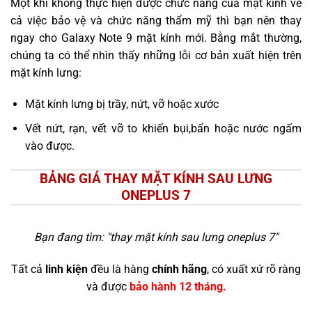
Một khi không thực hiện được chức năng của mặt kính về
cả việc bảo vệ và chức năng thẩm mỹ thì bạn nên thay
ngay cho Galaxy Note 9 mặt kính mới. Bằng mắt thường,
chúng ta có thể nhìn thấy những lỗi cơ bản xuất hiện trên
mặt kính lưng:
Mặt kính lưng bị trầy, nứt, vỡ hoặc xước
Vết nứt, rạn, vết vỡ to khiến bụi,bẩn hoặc nước ngấm
vào được.
BẢNG GIÁ THAY MẶT KÍNH SAU LƯNG
ONEPLUS 7
Bạn đang tìm: "
thay mặt kính sau lưng oneplus 7
"
Tất cả
linh kiện
đều là hàng
chính hãng
, có xuất xứ rõ ràng
và được
bảo hành 12 tháng.