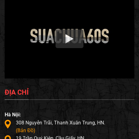
ĐỊA CHỈ
Hà Nội:
308 Nguyễn Trãi, Thanh Xuân Trung, HN.
(Bản Đồ)
19 Trần Quý Kiên, Cầu Giấy, HN.