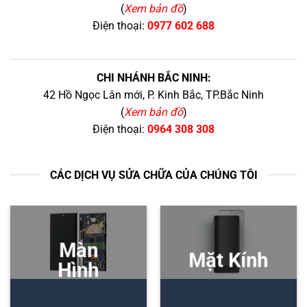
(
Xem bản đồ
)
Điện thoại:
0977 602 688
CHI NHÁNH BẮC NINH:
42 Hồ Ngọc Lân mới, P. Kinh Bắc, TP.Bắc Ninh
(
Xem bản đồ
)
Điện thoại:
0964 308 308
CÁC DỊCH VỤ SỬA CHỮA CỦA CHÚNG TÔI
Màn
Mặt Kính
Hình