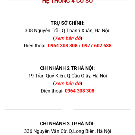
HỆ THỐNG 4 CƠ SỞ
TRỤ SỞ CHÍNH:
308 Nguyễn Trãi, Q.Thanh Xuân, Hà Nội.
(
Xem bản đồ
)
Điện thoại:
0964 308 308
/
0977 602 688
CHI NHÁNH 2 TP.HÀ NỘI:
19 Trần Quý Kiên, Q.Cầu Giấy, Hà Nội
(
Xem bản đồ
)
Điện thoại:
0964 308 308
+
CHI NHÁNH 3 TP.HÀ NỘI:
336 Nguyễn Văn Cừ, Q.Long Biên, Hà Nội