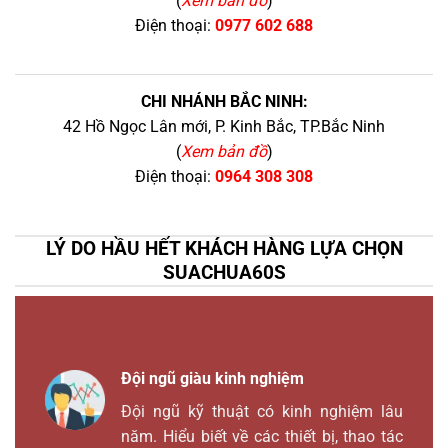
(
Xem bản đồ
)
Điện thoại:
0977 602 688
CHI NHÁNH BẮC NINH:
42 Hồ Ngọc Lân mới, P. Kinh Bắc, TP.Bắc Ninh
(
Xem bản đồ
)
Điện thoại:
0964 308 308
LÝ DO HẦU HẾT KHÁCH HÀNG LỰA CHỌN
SUACHUA60S
Đội ngũ giàu kinh nghiệm
Đội ngũ kỹ thuật có kinh nghiệm lâu
năm. Hiểu biết về các thiết bị, thao tác