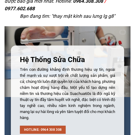
được báo giá mới nhất. Hotline:
0964.308.308
/
0977.602.688
Bạn đang tìm: "
thay mặt kính sau lưng lg g8
"
Hệ Thống Sửa Chữa
Trên con đường khẳng định thương hiệu uy tín, ngoài
thế mạnh và sự vượt trội về chất lượng sản phẩm, giá
cả; chúng tôi luôn đặt quyền lợi của khách hàng, phương
châm hoạt động hàng đầu. Một yếu tố tạo dựng nên
niềm tin và thương hiệu của Suachua60s là đội ngũ kỹ
thuật uy tín đầy tâm huyết với nghề, đặc biệt có trình độ
tay nghề cao, nhiều năm kinh nghiệm trong ngành,
mang lại sự hài lòng và yên tâm tuyệt đối cho mọi khách
hàng.
HOTLINE: 0964 308 308