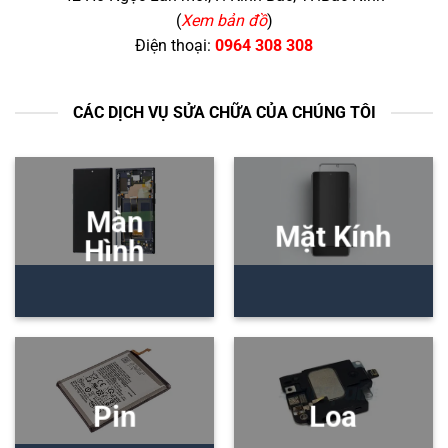
(
Xem bản đồ
)
Điện thoại:
0964 308 308
CÁC DỊCH VỤ SỬA CHỮA CỦA CHÚNG TÔI
Màn
Mặt Kính
Hình
Pin
Loa