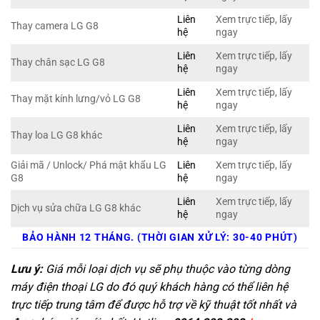
Liên
Xem trực tiếp, lấy
Thay camera LG G8
hệ
ngay
Liên
Xem trực tiếp, lấy
Thay chân sạc LG G8
hệ
ngay
Liên
Xem trực tiếp, lấy
Thay mặt kính lưng/vỏ LG G8
hệ
ngay
Liên
Xem trực tiếp, lấy
Thay loa LG G8 khác
hệ
ngay
Giải mã / Unlock/ Phá mật khẩu LG
Liên
Xem trực tiếp, lấy
G8
hệ
ngay
Liên
Xem trực tiếp, lấy
Dịch vụ sửa chữa LG G8 khác
hệ
ngay
BẢO HÀNH 12 THÁNG. (THỜI GIAN XỬ LÝ: 30-40 PHÚT)
Lưu ý:
Giá mỗi loại dịch vụ sẽ phụ thuộc vào từng dòng
máy điện thoại LG do đó quý khách hàng có thể liên hệ
trực tiếp trung tâm để được hỗ trợ về kỹ thuật tốt nhất và