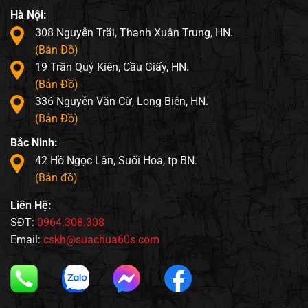
Hà Nội:
308 Nguyễn Trãi, Thanh Xuân Trung, HN.
(Bản Đồ)
19 Trần Quý Kiên, Cầu Giấy, HN.
(Bản Đồ)
336 Nguyễn Văn Cừ, Long Biên, HN.
(Bản Đồ)
Bắc Ninh:
42 Hồ Ngọc Lân, Suối Hoa, tp BN.
(Bản đồ)
Liên Hệ:
SĐT:
0964.308.308
Email:
cskh@suachua60s.com