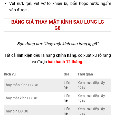
Vết nứt, rạn, vết vỡ to khiến bụi,bẩn hoặc nước ngấm
vào được.
BẢNG GIÁ THAY MẶT KÍNH SAU LƯNG LG
G8
Bạn đang tìm: "
thay mặt kính sau lưng lg g8
"
Tất cả
linh kiện
đều là hàng
chính hãng
, có xuất xứ rõ ràng
và được
bảo hành 12 tháng.
Dịch vụ
Giá
Thời gian
Liên
Xem trực tiếp, lấy
Thay màn hình LG G8
hệ
ngay
Liên
Xem trực tiếp, lấy
Thay mặt kính LG G8
hệ
ngay
Liên
Xem trực tiếp, lấy
Thay pin LG G8
hệ
ngay