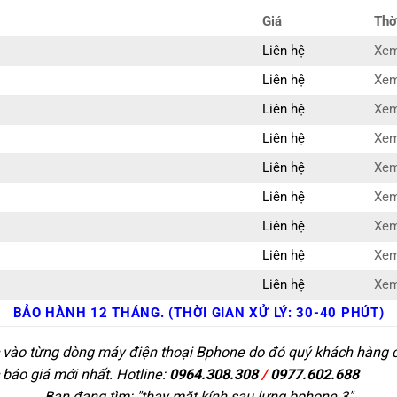
Giá
Thờ
Liên hệ
Xem
Liên hệ
Xem
Liên hệ
Xem
Liên hệ
Xem
Liên hệ
Xem
Liên hệ
Xem
Liên hệ
Xem
Liên hệ
Xem
Liên hệ
Xem
BẢO HÀNH 12 THÁNG. (THỜI GIAN XỬ LÝ: 30-40 PHÚT)
c vào từng dòng máy điện thoại Bphone do đó quý khách hàng có 
 báo giá mới nhất. Hotline:
0964.308.308
/
0977.602.688
Bạn đang tìm: "
thay mặt kính sau lưng bphone 3
"