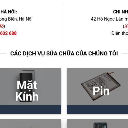
.HÀ NỘI:
CHI N
ng Biên, Hà Nội
42 Hồ Ngọc Lân mớ
đồ
)
(
X
 602 688
Điện th
CÁC DỊCH VỤ SỬA CHỮA CỦA CHÚNG TÔI
Mặt
Pin
Kính