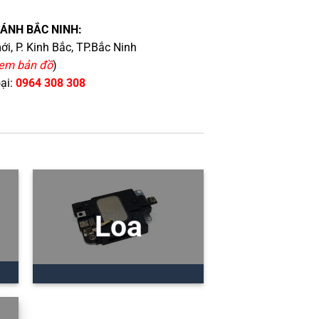
HÁNH BẮC NINH:
i, P. Kinh Bắc, TP.Bắc Ninh
em bản đồ
)
oại:
0964 308 308
Loa