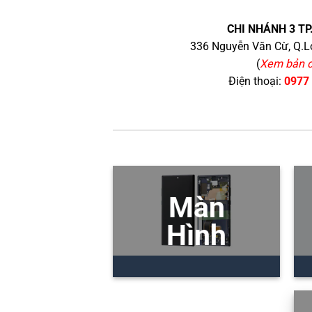
CHI NHÁNH 3 TP
336 Nguyễn Văn Cừ, Q.Lo
(
Xem bản 
Điện thoại:
0977
Màn
Hình