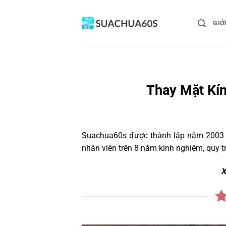
Bỏ
qua
GIỚ
nội
dung
Thay Mặt Kín
Suachua60s
được thành lập năm 2003 và
nhân viên trên 8 năm kinh nghiệm, quy 
X