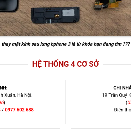
thay mặt kính sau lưng bphone 3
là từ khóa bạn đang tìm ???
HỆ THỐNG 4 CƠ SỞ
NH:
CHI NHÁ
h Xuân, Hà Nội.
19 Trần Quý K
đồ
)
(
X
8
/
0977 602 688
Điện th
+