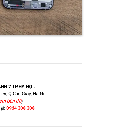
NH 2 TP.HÀ NỘI:
iên, Q.Cầu Giấy, Hà Nội
em bản đồ
)
oại:
0964 308 308