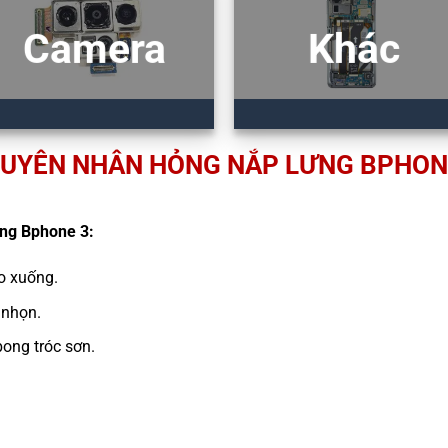
Camera
Khác
UYÊN NHÂN HỎNG NẮP LƯNG BPHON
ưng Bphone 3:
ao xuống.
 nhọn.
ong tróc sơn.