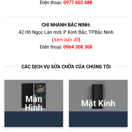
Điện thoại:
0977 602 688
CHI NHÁNH BẮC NINH:
42 Hồ Ngọc Lân mới, P. Kinh Bắc, TP.Bắc Ninh
(
Xem bản đồ
)
Điện thoại:
0964 308 308
CÁC DỊCH VỤ SỬA CHỮA CỦA CHÚNG TÔI
Màn
Mặt Kính
Hình