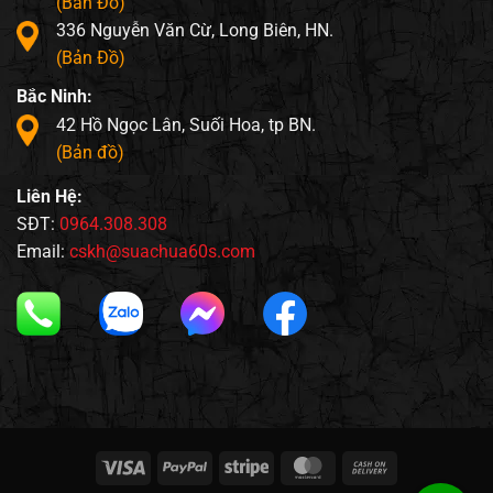
(Bản Đồ)
336 Nguyễn Văn Cừ, Long Biên, HN.
(Bản Đồ)
Bắc Ninh:
42 Hồ Ngọc Lân, Suối Hoa, tp BN.
(Bản đồ)
Liên Hệ:
SĐT:
0964.308.308
Email:
cskh@suachua60s.com
Visa
PayPal
Stripe
MasterCard
Cash
On