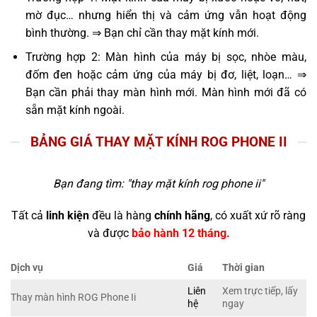
mờ đục… nhưng hiển thị và cảm ứng vẫn hoạt động
bình thường. ⇒ Bạn chỉ cần thay mặt kính mới.
Trường hợp 2: Màn hình của máy bị sọc, nhòe màu,
đốm đen hoặc cảm ứng của máy bị đơ, liệt, loạn… ⇒
Bạn cần phải thay màn hình mới. Màn hình mới đã có
sẵn mặt kính ngoài.
BẢNG GIÁ THAY MẶT KÍNH ROG PHONE II
Bạn đang tìm: "
thay mặt kính rog phone ii
"
Tất cả
linh kiện
đều là hàng
chính hãng
, có xuất xứ rõ ràng
và được
bảo hành 12 tháng.
Dịch vụ
Giá
Thời gian
Liên
Xem trực tiếp, lấy
Thay màn hình ROG Phone Ii
hệ
ngay