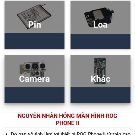
Pin
Loa
Camera
Khác
NGUYÊN NHÂN HỎNG MÀN HÌNH ROG
PHONE II
Do bạn vô tình làm rơi thiết bị ROG Phone Ii từ trên cao