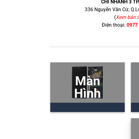
CHI NHÁNH 3 TP
336 Nguyễn Văn Cừ, Q.Lo
(
Xem bản 
Điện thoại:
0977
Màn
Hình