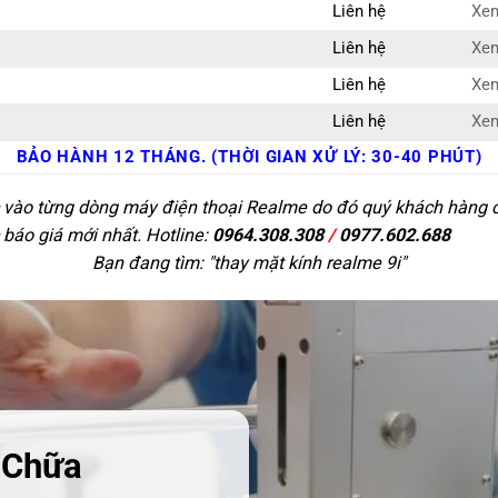
Liên hệ
Xem
Liên hệ
Xem
Liên hệ
Xem
Liên hệ
Xem
BẢO HÀNH 12 THÁNG. (THỜI GIAN XỬ LÝ: 30-40 PHÚT)
c vào từng dòng máy điện thoại Realme do đó quý khách hàng có 
 báo giá mới nhất. Hotline:
0964.308.308
/
0977.602.688
Bạn đang tìm: "
thay mặt kính realme 9i
"
 Chữa