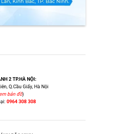
NH 2 TP.HÀ NỘI:
iên, Q.Cầu Giấy, Hà Nội
em bản đồ
)
oại:
0964 308 308