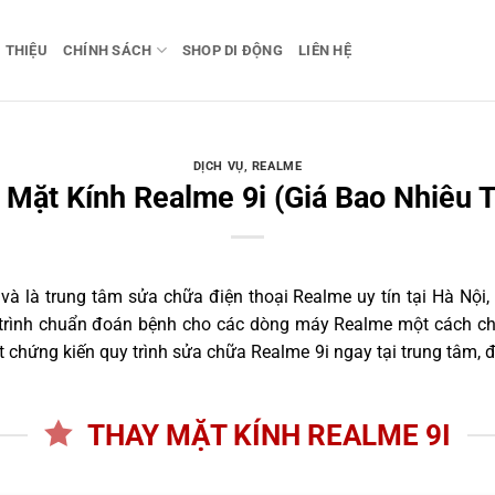
I THIỆU
CHÍNH SÁCH
SHOP DI ĐỘNG
LIÊN HỆ
DỊCH VỤ
,
REALME
 Mặt Kính Realme 9i (Giá Bao Nhiêu T
 là trung tâm sửa chữa điện thoại Realme uy tín tại Hà Nội,
 trình chuẩn đoán bệnh cho các dòng máy Realme một cách ch
 chứng kiến quy trình sửa chữa Realme 9i ngay tại trung tâm, đ
THAY MẶT KÍNH REALME 9I