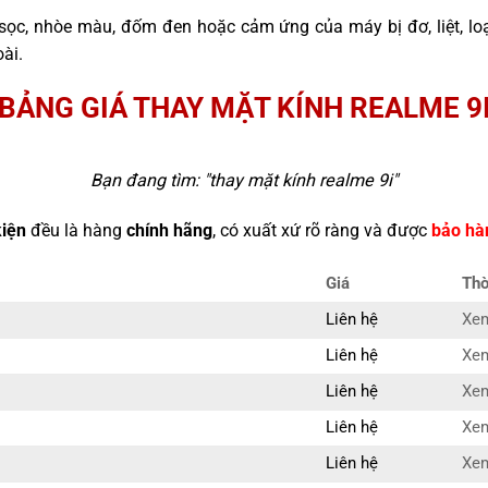
sọc, nhòe màu, đốm đen hoặc cảm ứng của máy bị đơ, liệt, l
ài.
BẢNG GIÁ THAY MẶT KÍNH REALME 9
Bạn đang tìm: "
thay mặt kính realme 9i
"
kiện
đều là hàng
chính hãng
, có xuất xứ rõ ràng và được
bảo hà
Giá
Thờ
Liên hệ
Xem
Liên hệ
Xem
Liên hệ
Xem
Liên hệ
Xem
Liên hệ
Xem