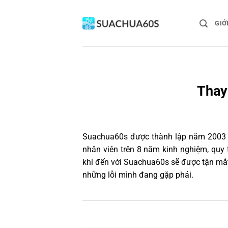
Bỏ
qua
GIỚ
nội
dung
Thay
Suachua60s
được thành lập năm 2003 và
nhân viên trên 8 năm kinh nghiệm, quy
khi đến với Suachua60s sẽ được tận mắt
những lỗi mình đang gặp phải.