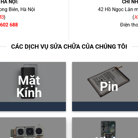
.HÀ NỘI:
CHI N
ng Biên, Hà Nội
42 Hồ Ngọc Lân mớ
đồ
)
(
X
 602 688
Điện th
CÁC DỊCH VỤ SỬA CHỮA CỦA CHÚNG TÔI
Mặt
Pin
Kính