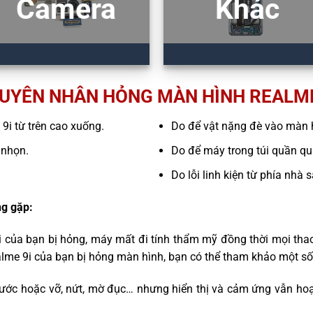
Camera
Khác
UYÊN NHÂN HỎNG MÀN HÌNH REALME
 9i từ trên cao xuống.
Do để vật nặng đè vào màn 
 nhọn.
Do để máy trong túi quần quá
Do lỗi linh kiện từ phía nhà 
g gặp:
i của bạn bị hỏng, máy mất đi tính thẩm mỹ đồng thời mọi tha
alme 9i của bạn bị hỏng màn hình, bạn có thể tham khảo một số
ước hoặc vỡ, nứt, mờ đục… nhưng hiển thị và cảm ứng vẫn hoạ