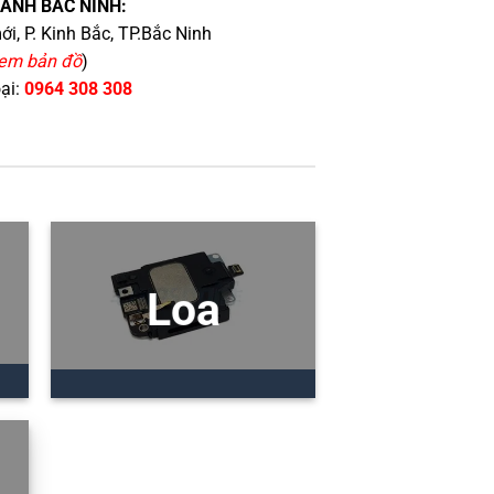
HÁNH BẮC NINH:
i, P. Kinh Bắc, TP.Bắc Ninh
em bản đồ
)
oại:
0964 308 308
Loa