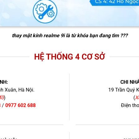
thay mặt kính realme 9i
là từ khóa bạn đang tìm ???
HỆ THỐNG 4 CƠ SỞ
NH:
CHI NHÁ
h Xuân, Hà Nội.
19 Trần Quý K
đồ
)
(
X
8
/
0977 602 688
Điện th
+