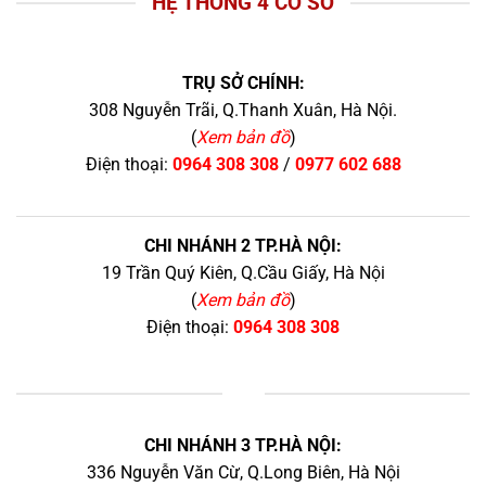
HỆ THỐNG 4 CƠ SỞ
TRỤ SỞ CHÍNH:
308 Nguyễn Trãi, Q.Thanh Xuân, Hà Nội.
(
Xem bản đồ
)
Điện thoại:
0964 308 308
/
0977 602 688
CHI NHÁNH 2 TP.HÀ NỘI:
19 Trần Quý Kiên, Q.Cầu Giấy, Hà Nội
(
Xem bản đồ
)
Điện thoại:
0964 308 308
+
CHI NHÁNH 3 TP.HÀ NỘI:
336 Nguyễn Văn Cừ, Q.Long Biên, Hà Nội