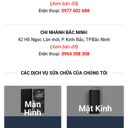
(
Xem bản đồ
)
Điện thoại:
0977 602 688
CHI NHÁNH BẮC NINH:
42 Hồ Ngọc Lân mới, P. Kinh Bắc, TP.Bắc Ninh
(
Xem bản đồ
)
Điện thoại:
0964 308 308
CÁC DỊCH VỤ SỬA CHỮA CỦA CHÚNG TÔI
Màn
Mặt Kính
Hình