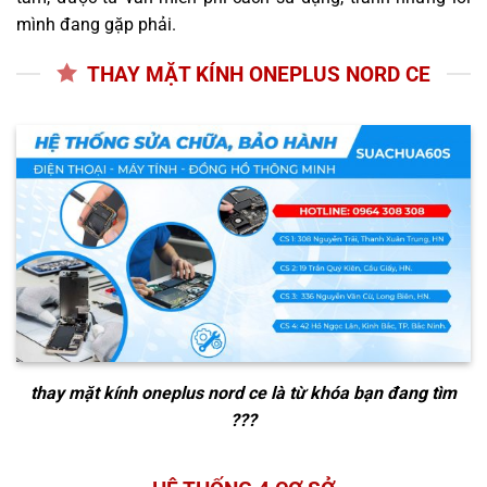
mình đang gặp phải.
THAY MẶT KÍNH ONEPLUS NORD CE
thay mặt kính oneplus nord ce
là từ khóa bạn đang tìm
???