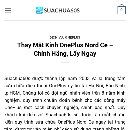
Bỏ
0
qua
nội
dung
DỊCH VỤ
,
ONEPLUS
Thay Mặt Kính OnePlus Nord Ce –
Chính Hãng, Lấy Ngay
Suachua60s
được thành lập năm 2003 và là trung tâm
sửa chữa điện thoại OnePlus uy tín tại Hà Nội, Bắc Ninh,
tp.HCM. Chúng tôi có đội ngũ nhân viên trên 8 năm kinh
nghiệm, quy trình chuẩn đoán bệnh cho các dòng máy
OnePlus một cách chuyên nghiệp, chính xác nhất. Quý
khách khi đến với Suachua60s sẽ được tận mắt chứng
kiến quy trình sửa chữa OnePlus Nord Ce ngay tại trung
tâm, được tư vấn miễn phí cách sử dụng, tránh những lỗi