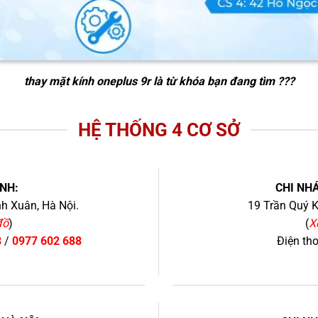
thay mặt kính oneplus 9r
là từ khóa bạn đang tìm ???
HỆ THỐNG 4 CƠ SỞ
NH:
CHI NHÁ
h Xuân, Hà Nội.
19 Trần Quý K
đồ
)
(
X
8
/
0977 602 688
Điện th
+