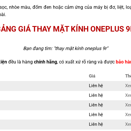
sọc, nhòe màu, đốm đen hoặc cảm ứng của máy bị đơ, liệt, l
ài.
BẢNG GIÁ THAY MẶT KÍNH ONEPLUS 9
Bạn đang tìm: "
thay mặt kính oneplus 9r
"
kiện
đều là hàng
chính hãng
, có xuất xứ rõ ràng và được
bảo hà
Giá
Th
Liên hệ
Xem
Liên hệ
Xem
Liên hệ
Xem
Liên hệ
Xem
Liên hệ
Xem