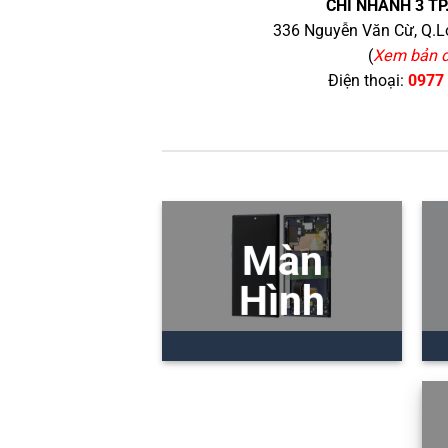
CHI NHÁNH 3 TP
336 Nguyễn Văn Cừ, Q.Lo
(
Xem bản 
Điện thoại:
0977
Màn
Hình