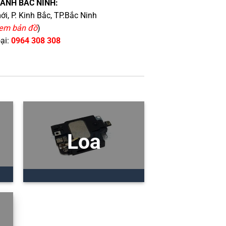
HÁNH BẮC NINH:
i, P. Kinh Bắc, TP.Bắc Ninh
em bản đồ
)
oại:
0964 308 308
Loa