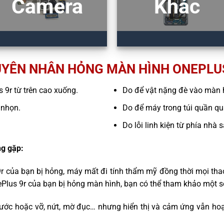
Camera
Khác
YÊN NHÂN HỎNG MÀN HÌNH ONEPLU
s 9r từ trên cao xuống.
Do để vật nặng đè vào màn 
 nhọn.
Do để máy trong túi quần quá
Do lỗi linh kiện từ phía nhà 
g gặp:
9r của bạn bị hỏng, máy mất đi tính thẩm mỹ đồng thời mọi tha
ePlus 9r của bạn bị hỏng màn hình, bạn có thể tham khảo một s
ước hoặc vỡ, nứt, mờ đục… nhưng hiển thị và cảm ứng vẫn hoạ