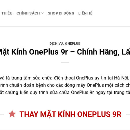
I THIỆU
CHÍNH SÁCH
SHOP DI ĐỘNG
LIÊN HỆ
DỊCH VỤ
,
ONEPLUS
ặt Kính OnePlus 9r – Chính Hãng, L
 là trung tâm sửa chữa điện thoại OnePlus uy tín tại Hà Nội,
 trình chuẩn đoán bệnh cho các dòng máy OnePlus một cách ch
t chứng kiến quy trình sửa chữa OnePlus 9r ngay tại trung t
THAY MẶT KÍNH ONEPLUS 9R