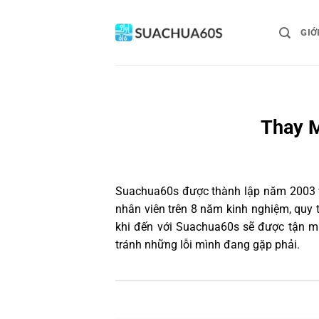
Bỏ
qua
GIỚ
nội
dung
Thay M
Suachua60s
được thành lập năm 2003 và
nhân viên trên 8 năm kinh nghiệm, quy
khi đến với Suachua60s sẽ được tận mắ
tránh những lỗi mình đang gặp phải.