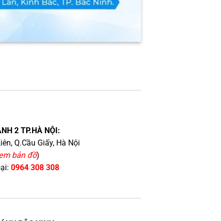
NH 2 TP.HÀ NỘI:
iên, Q.Cầu Giấy, Hà Nội
em bản đồ
)
oại:
0964 308 308