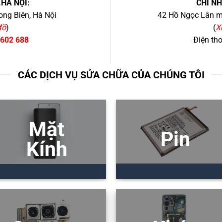
.HÀ NỘI:
CHI N
ng Biên, Hà Nội
42 Hồ Ngọc Lân mớ
đồ
)
(
X
 602 688
Điện th
CÁC DỊCH VỤ SỬA CHỮA CỦA CHÚNG TÔI
Mặt
Pin
Kính