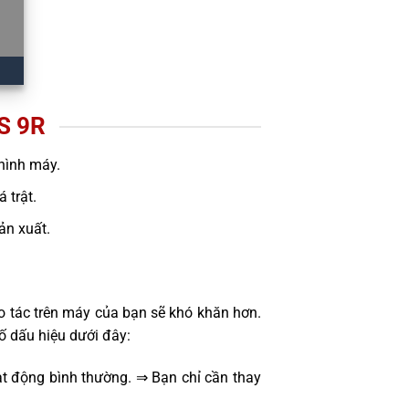
S 9R
hình máy.
 trật.
sản xuất.
o tác trên máy của bạn sẽ khó khăn hơn.
ố dấu hiệu dưới đây:
t động bình thường. ⇒ Bạn chỉ cần thay