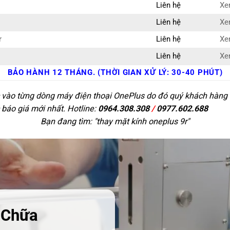
Liên hệ
Xem
Liên hệ
Xem
r
Liên hệ
Xem
Liên hệ
Xem
BẢO HÀNH 12 THÁNG. (THỜI GIAN XỬ LÝ: 30-40 PHÚT)
c vào từng dòng máy điện thoại OnePlus do đó quý khách hàng có
 báo giá mới nhất. Hotline:
0964.308.308
/
0977.602.688
Bạn đang tìm: "
thay mặt kính oneplus 9r
"
 Chữa