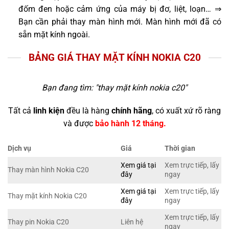
đốm đen hoặc cảm ứng của máy bị đơ, liệt, loạn… ⇒
Bạn cần phải thay màn hình mới. Màn hình mới đã có
sẵn mặt kính ngoài.
BẢNG GIÁ THAY MẶT KÍNH NOKIA C20
Bạn đang tìm: "
thay mặt kính nokia c20
"
Tất cả
linh kiện
đều là hàng
chính hãng
, có xuất xứ rõ ràng
và được
bảo hành 12 tháng.
Dịch vụ
Giá
Thời gian
Xem giá tại
Xem trực tiếp, lấy
Thay màn hình Nokia C20
đây
ngay
Xem giá tại
Xem trực tiếp, lấy
Thay mặt kính Nokia C20
đây
ngay
Xem trực tiếp, lấy
Thay pin Nokia C20
Liên hệ
ngay