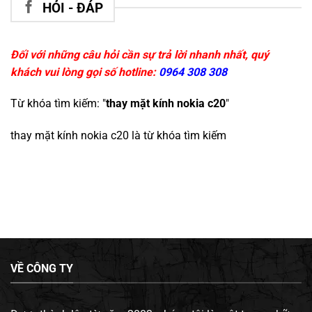
HỎI - ĐÁP
Đối với những câu hỏi cần sự trả lời nhanh nhất, quý
khách vui lòng gọi số hotline:
0964 308 308
Từ khóa tìm kiếm: "
thay mặt kính nokia c20
"
thay mặt kính nokia c20
là từ khóa tìm kiếm
VỀ CÔNG TY