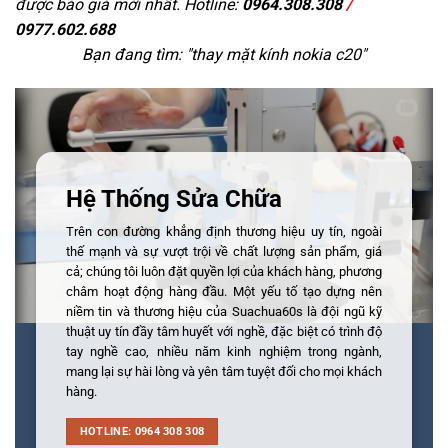
được báo giá mới nhất. Hotline:
0964.308.308
/
0977.602.688
Bạn đang tìm: "
thay mặt kính nokia c20
"
Hệ Thống Sửa Chữa
Trên con đường khẳng định thương hiệu uy tín, ngoài
thế mạnh và sự vượt trội về chất lượng sản phẩm, giá
cả; chúng tôi luôn đặt quyền lợi của khách hàng, phương
châm hoạt động hàng đầu. Một yếu tố tạo dựng nên
niềm tin và thương hiệu của Suachua60s là đội ngũ kỹ
thuật uy tín đầy tâm huyết với nghề, đặc biệt có trình độ
tay nghề cao, nhiều năm kinh nghiệm trong ngành,
mang lại sự hài lòng và yên tâm tuyệt đối cho mọi khách
hàng.
HOTLINE: 0964 308 308