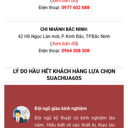
(
Xem bản đồ
)
Điện thoại:
0977 602 688
CHI NHÁNH BẮC NINH:
42 Hồ Ngọc Lân mới, P. Kinh Bắc, TP.Bắc Ninh
(
Xem bản đồ
)
Điện thoại:
0964 308 308
LÝ DO HẦU HẾT KHÁCH HÀNG LỰA CHỌN
SUACHUA60S
Đội ngũ giàu kinh nghiệm
Đội ngũ kỹ thuật có kinh nghiệm lâu
năm. Hiểu biết về các thiết bị, thao tác