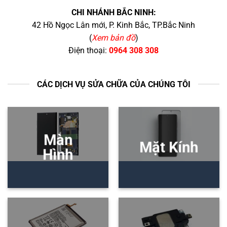
CHI NHÁNH BẮC NINH:
42 Hồ Ngọc Lân mới, P. Kinh Bắc, TP.Bắc Ninh
(
Xem bản đồ
)
Điện thoại:
0964 308 308
CÁC DỊCH VỤ SỬA CHỮA CỦA CHÚNG TÔI
Màn
Mặt Kính
Hình