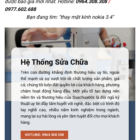
được báo giá mới nhất. Hotline:
0964.308.308
/
0977.602.688
Bạn đang tìm: "
thay mặt kính nokia 3.4
"
Hệ Thống Sửa Chữa
Trên con đường khẳng định thương hiệu uy tín, ngoài
thế mạnh và sự vượt trội về chất lượng sản phẩm, giá
cả; chúng tôi luôn đặt quyền lợi của khách hàng, phương
châm hoạt động hàng đầu. Một yếu tố tạo dựng nên
niềm tin và thương hiệu của Suachua60s là đội ngũ kỹ
thuật uy tín đầy tâm huyết với nghề, đặc biệt có trình độ
tay nghề cao, nhiều năm kinh nghiệm trong ngành,
mang lại sự hài lòng và yên tâm tuyệt đối cho mọi khách
hàng.
HOTLINE: 0964 308 308