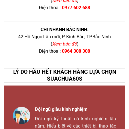
(
Xem bản đồ
)
Điện thoại:
0977 602 688
CHI NHÁNH BẮC NINH:
42 Hồ Ngọc Lân mới, P. Kinh Bắc, TP.Bắc Ninh
(
Xem bản đồ
)
Điện thoại:
0964 308 308
LÝ DO HẦU HẾT KHÁCH HÀNG LỰA CHỌN
SUACHUA60S
Đội ngũ giàu kinh nghiệm
Đội ngũ kỹ thuật có kinh nghiệm lâu
năm. Hiểu biết về các thiết bị, thao tác