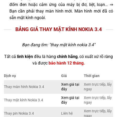
đốm đen hoặc cảm ứng của máy bị đơ, liệt, loạn… ⇒
Bạn cần phải thay màn hình mới. Màn hình mới đã có
sẵn mặt kính ngoài.
BẢNG GIÁ THAY MẶT KÍNH NOKIA 3.4
Bạn đang tìm: "
thay mặt kính nokia 3.4
"
Tất cả
linh kiện
đều là hàng
chính hãng
, có xuất xứ rõ ràng
và được
bảo hành 12 tháng.
Dịch vụ
Giá
Thời gian
Xem giá tại
Xem trực tiếp, lấy
Thay màn hình Nokia 3.4
đây
ngay
Xem giá tại
Xem trực tiếp, lấy
Thay mặt kính Nokia 3.4
đây
ngay
Xem trực tiếp, lấy
Thay pin Nokia 3.4
Liên hệ
ngay