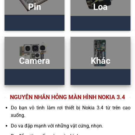
Pin
Loa
Camera
Khác
NGUYÊN NHÂN HỎNG MÀN HÌNH NOKIA 3.4
Do bạn vô tình làm rơi thiết bị Nokia 3.4 từ trên cao
xuống.
Do va đập mạnh với những vật cứng, nhọn.