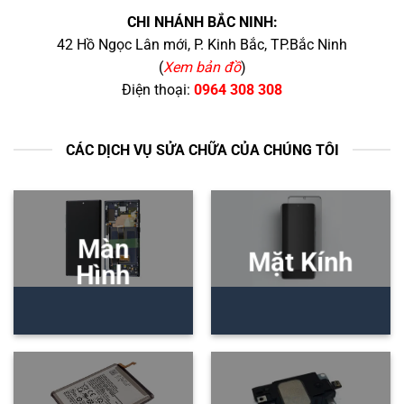
CHI NHÁNH BẮC NINH:
42 Hồ Ngọc Lân mới, P. Kinh Bắc, TP.Bắc Ninh
(
Xem bản đồ
)
Điện thoại:
0964 308 308
CÁC DỊCH VỤ SỬA CHỮA CỦA CHÚNG TÔI
Màn
Mặt Kính
Hình