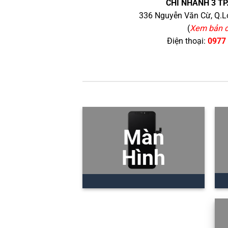
CHI NHÁNH 3 TP
336 Nguyễn Văn Cừ, Q.Lo
(
Xem bản 
Điện thoại:
0977
Màn
Hình