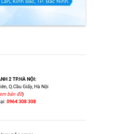
NH 2 TP.HÀ NỘI:
iên, Q.Cầu Giấy, Hà Nội
em bản đồ
)
oại:
0964 308 308