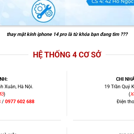
thay mặt kính iphone 14 pro
là từ khóa bạn đang tìm ???
HỆ THỐNG 4 CƠ SỞ
NH:
CHI NHÁ
h Xuân, Hà Nội.
19 Trần Quý K
đồ
)
(
X
8
/
0977 602 688
Điện th
+