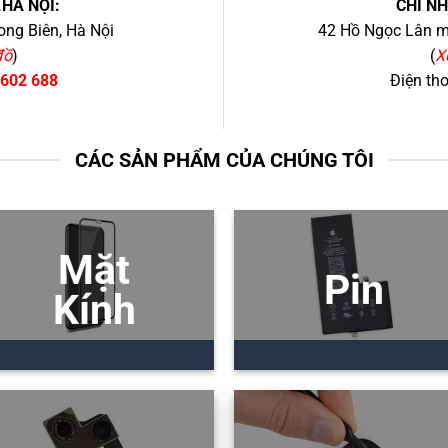
.HÀ NỘI:
CHI N
ng Biên, Hà Nội
42 Hồ Ngọc Lân mớ
đồ
)
(
X
 602 688
Điện th
CÁC SẢN PHẨM CỦA CHÚNG TÔI
Mặt
Pin
Kính