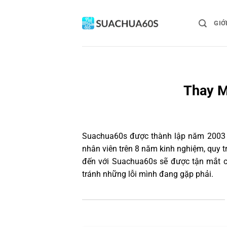
Bỏ
qua
GIỚ
nội
dung
Thay M
Suachua60s
được thành lập năm 2003 và
nhân viên trên 8 năm kinh nghiệm, quy 
đến với Suachua60s sẽ được tận mắt ch
tránh những lỗi mình đang gặp phải.