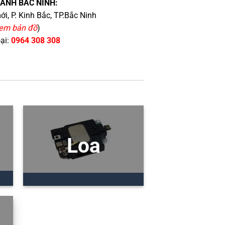
HÁNH BẮC NINH:
i, P. Kinh Bắc, TP.Bắc Ninh
em bản đồ
)
oại:
0964 308 308
Loa