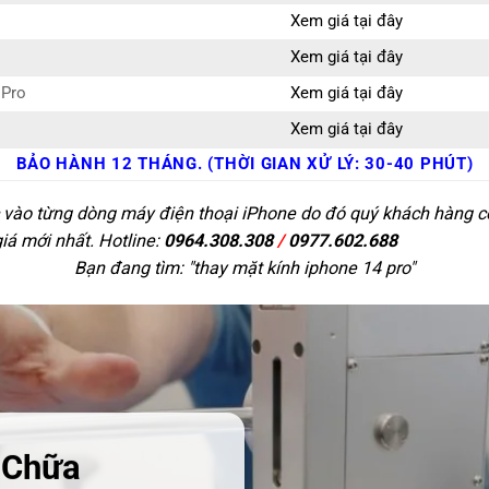
Xem giá tại đây
Xem giá tại đây
 Pro
Xem giá tại đây
Xem giá tại đây
BẢO HÀNH 12 THÁNG. (THỜI GIAN XỬ LÝ: 30-40 PHÚT)
c vào từng dòng máy điện thoại iPhone do đó quý khách hàng có 
giá mới nhất. Hotline:
0964.308.308
/
0977.602.688
Bạn đang tìm: "
thay mặt kính iphone 14 pro
"
 Chữa