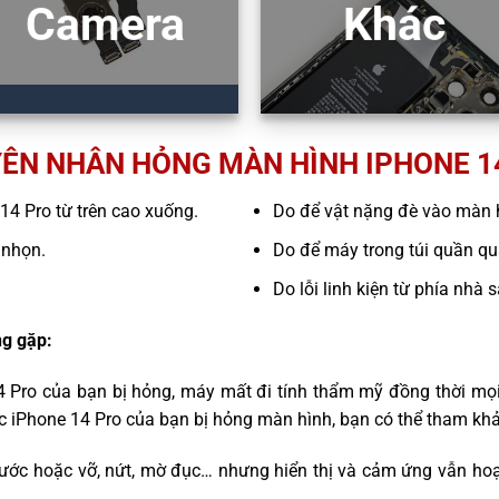
Camera
Khác
ÊN NHÂN HỎNG MÀN HÌNH IPHONE 1
 14 Pro từ trên cao xuống.
Do để vật nặng đè vào màn 
 nhọn.
Do để máy trong túi quần quá
Do lỗi linh kiện từ phía nhà 
g gặp:
4 Pro của bạn bị hỏng, máy mất đi tính thẩm mỹ đồng thời mọ
ếc iPhone 14 Pro của bạn bị hỏng màn hình, bạn có thể tham kh
ước hoặc vỡ, nứt, mờ đục… nhưng hiển thị và cảm ứng vẫn hoạ