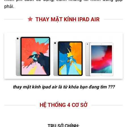
phải.
THAY MẶT KÍNH IPAD AIR
thay mặt kính ipad air
là từ khóa bạn đang tìm ???
HỆ THỐNG 4 CƠ SỞ
TRỤ SỞ CHÍNH: