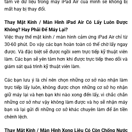
tâm về dữ liệu trong máy iPad Air của mình sẽ không bị
mất hay bị thay đổi.
Thay Mặt Kính / Màn Hình iPad Air Có Lấy Luôn Được
Không? Hay Phải Để Máy Lại?
Việc thay thế mặt kính / màn hình cảm ứng iPad Air chỉ từ
30-60 phút. Do vậy các bạn hoàn toàn có thể chờ lấy ngay
được. Và đặc biệt sẽ được ngồi xem trực tiếp kỹ thuật viên
làm. Các bạn sẽ yên tâm hơn khi được trực tiếp theo dõi và
giám sát quá trình kỹ thuật viên làm.
Các bạn lưu ý là chỉ nên chọn những cơ sở nào nhận làm
trực tiếp lấy luôn, không được chọn những cơ sở họ nhận
giữ máy lại và hẹn bạn khi nào xong đến lấy, vì chắc chắn
những cơ sở như vậy không làm được và họ sẽ nhận máy
bạn và lại gửi đi những cơ sở khác chuyên làm để ăn tiền
chênh lệch.
Thay Mặt Kính / Màn Hình Xong Liệu Có Còn Chống Nước