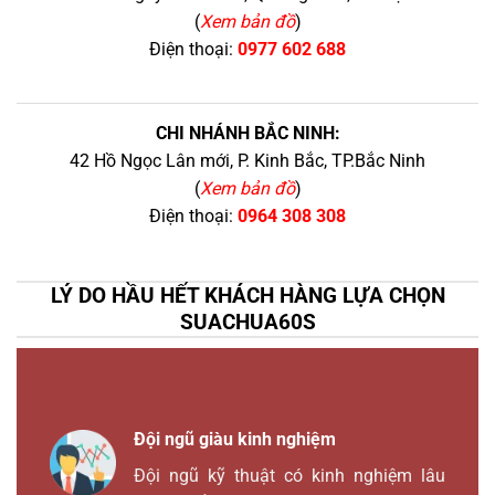
(
Xem bản đồ
)
Điện thoại:
0977 602 688
CHI NHÁNH BẮC NINH:
42 Hồ Ngọc Lân mới, P. Kinh Bắc, TP.Bắc Ninh
(
Xem bản đồ
)
Điện thoại:
0964 308 308
LÝ DO HẦU HẾT KHÁCH HÀNG LỰA CHỌN
SUACHUA60S
Đội ngũ giàu kinh nghiệm
Đội ngũ kỹ thuật có kinh nghiệm lâu