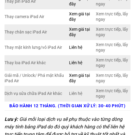
Thay pin iPad Air
đây
ngay
Xem giá tại
Xem trực tiếp, lấy
Thay camera iPad Air
đây
ngay
Xem giá tại
Xem trực tiếp, lấy
Thay chân sạc iPad Air
đây
ngay
Xem trực tiếp, lấy
Thay mặt kính lưng/vỏ iPad Air
Liên hệ
ngay
Xem trực tiếp, lấy
Thay loa iPad Air khác
Liên hệ
ngay
Giải mã / Unlock/ Phá mật khẩu
Xem giá tại
Xem trực tiếp, lấy
iPad Air
đây
ngay
Xem trực tiếp, lấy
Dịch vụ sửa chữa iPad Air khác
Liên hệ
ngay
BẢO HÀNH 12 THÁNG. (THỜI GIAN XỬ LÝ: 30-40 PHÚT)
Lưu ý:
Giá mỗi loại dịch vụ sẽ phụ thuộc vào từng dòng
máy tính bảng iPad do đó quý khách hàng có thể liên hệ
trực tiếp trung tâm để được hỗ trợ về kỹ thuật tốt nhất và