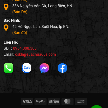
336 Nguyễn Văn Cừ, Long Biên, HN.
(Bản Đồ)
Bắc Ninh:
42 Hồ Ngọc Lân, Suối Hoa, tp BN.
(Bản đồ)
Liên Hệ:
SĐT:
0964.308.308
Email:
cskh@suachua60s.com
Visa
PayPal
Stripe
MasterCard
Cash
On