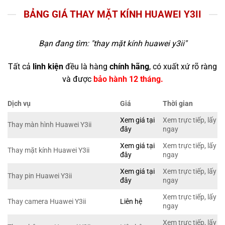
BẢNG GIÁ THAY MẶT KÍNH HUAWEI Y3II
Bạn đang tìm: "
thay mặt kính huawei y3ii
"
Tất cả
linh kiện
đều là hàng
chính hãng
, có xuất xứ rõ ràng
và được
bảo hành 12 tháng.
Dịch vụ
Giá
Thời gian
Xem giá tại
Xem trực tiếp, lấy
Thay màn hình Huawei Y3ii
đây
ngay
Xem giá tại
Xem trực tiếp, lấy
Thay mặt kính Huawei Y3ii
đây
ngay
Xem giá tại
Xem trực tiếp, lấy
Thay pin Huawei Y3ii
đây
ngay
Xem trực tiếp, lấy
Thay camera Huawei Y3ii
Liên hệ
ngay
Xem trực tiếp, lấy