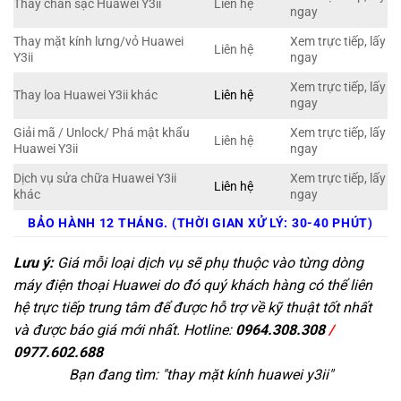
Thay chân sạc Huawei Y3ii
Liên hệ
ngay
Thay mặt kính lưng/vỏ Huawei
Xem trực tiếp, lấy
Liên hệ
Y3ii
ngay
Xem trực tiếp, lấy
Thay loa Huawei Y3ii khác
Liên hệ
ngay
Giải mã / Unlock/ Phá mật khẩu
Xem trực tiếp, lấy
Liên hệ
Huawei Y3ii
ngay
Dịch vụ sửa chữa Huawei Y3ii
Xem trực tiếp, lấy
Liên hệ
khác
ngay
BẢO HÀNH 12 THÁNG. (THỜI GIAN XỬ LÝ: 30-40 PHÚT)
Lưu ý:
Giá mỗi loại dịch vụ sẽ phụ thuộc vào từng dòng
máy điện thoại Huawei do đó quý khách hàng có thể liên
hệ trực tiếp trung tâm để được hỗ trợ về kỹ thuật tốt nhất
và được báo giá mới nhất. Hotline:
0964.308.308
/
0977.602.688
Bạn đang tìm: "
thay mặt kính huawei y3ii
"