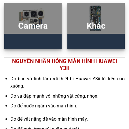
Camera
Khác
NGUYÊN NHÂN HỎNG MÀN HÌNH HUAWEI
Y3II
Do bạn vô tình làm rơi thiết bị Huawei Y3ii từ trên cao
xuống.
Do va đập mạnh với những vật cứng, nhọn.
Do để nước ngấm vào màn hình.
Do để vật nặng đè vào màn hình máy.