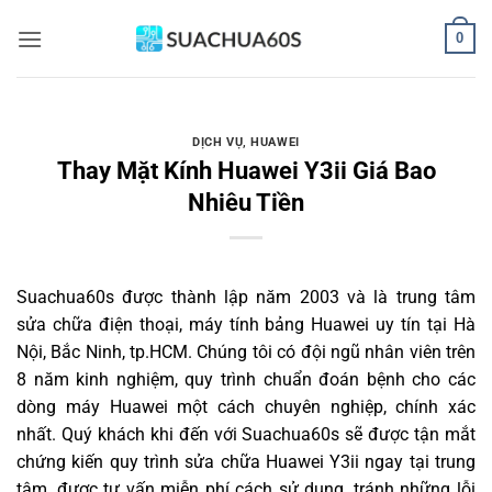
Bỏ
0
qua
nội
dung
DỊCH VỤ
,
HUAWEI
Thay Mặt Kính Huawei Y3ii Giá Bao
Nhiêu Tiền
Suachua60s
được thành lập năm 2003 và là trung tâm
sửa chữa điện thoại, máy tính bảng Huawei uy tín tại Hà
Nội, Bắc Ninh, tp.HCM. Chúng tôi có đội ngũ nhân viên trên
8 năm kinh nghiệm, quy trình chuẩn đoán bệnh cho các
dòng máy Huawei một cách chuyên nghiệp, chính xác
nhất. Quý khách khi đến với Suachua60s sẽ được tận mắt
chứng kiến quy trình sửa chữa Huawei Y3ii ngay tại trung
tâm, được tư vấn miễn phí cách sử dụng, tránh những lỗi