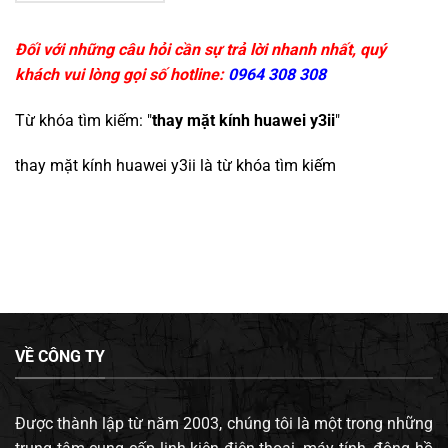
Đối với những câu hỏi cần sự trả lời nhanh nhất, quý
khách vui lòng gọi số hotline:
0964 308 308
Từ khóa tìm kiếm: "
thay mặt kính huawei y3ii
"
thay mặt kính huawei y3ii
là từ khóa tìm kiếm
VỀ CÔNG TY
Được thành lập từ năm 2003, chúng tôi là một trong những