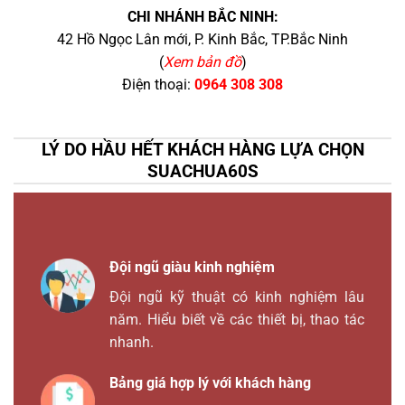
CHI NHÁNH BẮC NINH:
42 Hồ Ngọc Lân mới, P. Kinh Bắc, TP.Bắc Ninh
(
Xem bản đồ
)
Điện thoại:
0964 308 308
LÝ DO HẦU HẾT KHÁCH HÀNG LỰA CHỌN
SUACHUA60S
Đội ngũ giàu kinh nghiệm
Đội ngũ kỹ thuật có kinh nghiệm lâu
năm. Hiểu biết về các thiết bị, thao tác
nhanh.
Bảng giá hợp lý với khách hàng