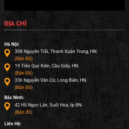
ĐỊA CHỈ
Hà Nội:
308 Nguyễn Trãi, Thanh Xuân Trung, HN.
(Bản Đồ)
19 Trần Quý Kiên, Cầu Giấy, HN.
(Bản Đồ)
336 Nguyễn Văn Cừ, Long Biên, HN.
(Bản Đồ)
Bắc Ninh:
42 Hồ Ngọc Lân, Suối Hoa, tp BN.
(Bản đồ)
Liên Hệ: