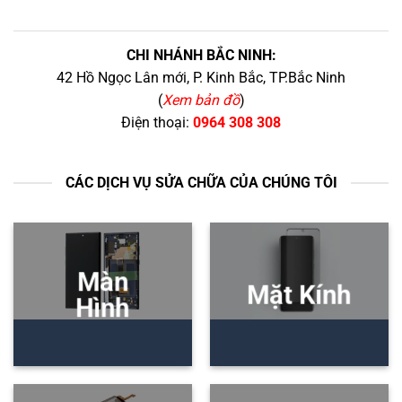
CHI NHÁNH BẮC NINH:
42 Hồ Ngọc Lân mới, P. Kinh Bắc, TP.Bắc Ninh
(
Xem bản đồ
)
Điện thoại:
0964 308 308
CÁC DỊCH VỤ SỬA CHỮA CỦA CHÚNG TÔI
Màn
Mặt Kính
Hình