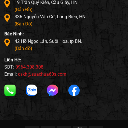
19 Trần Quý Kiên, Cầu Giấy, HN.
(Bản Đồ)
336 Nguyễn Văn Cừ, Long Biên, HN.
(Bản Đồ)
Bắc Ninh:
42 Hồ Ngọc Lân, Suối Hoa, tp BN.
(Bản đồ)
Liên Hệ:
SĐT:
0964.308.308
Email:
cskh@suachua60s.com