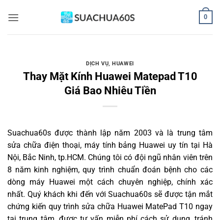
Bỏ
0
qua
nội
dung
DỊCH VỤ
,
HUAWEI
Thay Mặt Kính Huawei Matepad T10
Giá Bao Nhiêu Tiền
Suachua60s
được thành lập năm 2003 và là trung tâm
sửa chữa điện thoại, máy tính bảng Huawei uy tín tại Hà
Nội, Bắc Ninh, tp.HCM. Chúng tôi có đội ngũ nhân viên trên
8 năm kinh nghiệm, quy trình chuẩn đoán bệnh cho các
dòng máy Huawei một cách chuyên nghiệp, chính xác
nhất. Quý khách khi đến với Suachua60s sẽ được tận mắt
chứng kiến quy trình sửa chữa Huawei MatePad T10 ngay
tại trung tâm, được tư vấn miễn phí cách sử dụng, tránh