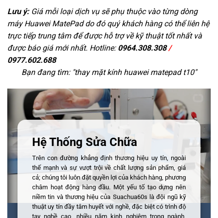
Lưu ý:
Giá mỗi loại dịch vụ sẽ phụ thuộc vào từng dòng
máy Huawei MatePad do đó quý khách hàng có thể liên hệ
trực tiếp trung tâm để được hỗ trợ về kỹ thuật tốt nhất và
được báo giá mới nhất. Hotline:
0964.308.308
/
0977.602.688
Bạn đang tìm: "
thay mặt kính huawei matepad t10
"
Hệ Thống Sửa Chữa
Trên con đường khẳng định thương hiệu uy tín, ngoài
thế mạnh và sự vượt trội về chất lượng sản phẩm, giá
cả; chúng tôi luôn đặt quyền lợi của khách hàng, phương
châm hoạt động hàng đầu. Một yếu tố tạo dựng nên
niềm tin và thương hiệu của Suachua60s là đội ngũ kỹ
thuật uy tín đầy tâm huyết với nghề, đặc biệt có trình độ
tay nghề cao, nhiều năm kinh nghiệm trong ngành,