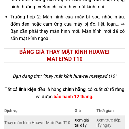
bình thường. ⇒ Bạn chỉ cần thay mặt kính mới.
Trường hợp 2: Màn hình của máy bị sọc, nhòe màu,
đốm đen hoặc cảm ứng của máy bị đơ, liệt, loạn… ⇒
Bạn cần phải thay màn hình mới. Màn hình mới đã có
sẵn mặt kính ngoài.
BẢNG GIÁ THAY MẶT KÍNH HUAWEI
MATEPAD T10
Bạn đang tìm: "
thay mặt kính huawei matepad t10
"
Tất cả
linh kiện
đều là hàng
chính hãng
, có xuất xứ rõ ràng
và được
bảo hành 12 tháng.
Dịch vụ
Giá
Thời gian
Xem giá
Xem trực tiếp,
Thay màn hình Huawei MatePad T10
tại đây
lấy ngay