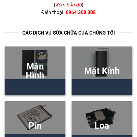
(
Xem bản đồ
)
Điện thoại:
0964 308 308
CÁC DỊCH VỤ SỬA CHỮA CỦA CHÚNG TÔI
Màn
Mặt Kính
Hình
Pin
Loa