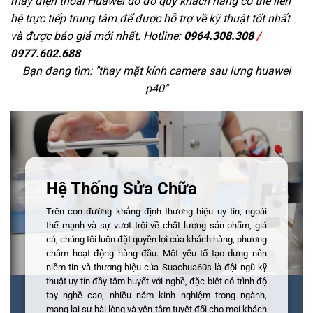
máy điện thoại Huawei do đó quý khách hàng có thể liên
hệ trực tiếp trung tâm để được hỗ trợ về kỹ thuật tốt nhất
và được báo giá mới nhất. Hotline:
0964.308.308
/
0977.602.688
Bạn đang tìm: "
thay mặt kính camera sau lưng huawei
p40
"
Hệ Thống Sửa Chữa
Trên con đường khẳng định thương hiệu uy tín, ngoài
thế mạnh và sự vượt trội về chất lượng sản phẩm, giá
cả; chúng tôi luôn đặt quyền lợi của khách hàng, phương
châm hoạt động hàng đầu. Một yếu tố tạo dựng nên
niềm tin và thương hiệu của Suachua60s là đội ngũ kỹ
thuật uy tín đầy tâm huyết với nghề, đặc biệt có trình độ
tay nghề cao, nhiều năm kinh nghiệm trong ngành,
mang lại sự hài lòng và yên tâm tuyệt đối cho mọi khách