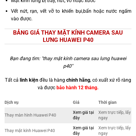
Mặt kính lưng bị trầy, nứt, vỡ hoặc xước
Vết nứt, rạn, vết vỡ to khiến bụi,bẩn hoặc nước ngấm
vào được.
BẢNG GIÁ THAY MẶT KÍNH CAMERA SAU
LƯNG HUAWEI P40
Bạn đang tìm: "
thay mặt kính camera sau lưng huawei
p40
"
Tất cả
linh kiện
đều là hàng
chính hãng
, có xuất xứ rõ ràng
và được
bảo hành 12 tháng.
Dịch vụ
Giá
Thời gian
Xem giá tại
Xem trực tiếp, lấy
Thay màn hình Huawei P40
đây
ngay
Xem giá tại
Xem trực tiếp, lấy
Thay mặt kính Huawei P40
đây
ngay