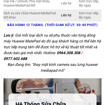
Giải mã / Unlock/ Phá mật khẩu
Xem trực tiếp,
Liên hệ
Huawei MediaPad M5
lấy ngay
Dịch vụ sửa chữa Huawei MediaPad
Xem trực tiếp,
Liên hệ
M5 khác
lấy ngay
BẢO HÀNH 12 THÁNG. (THỜI GIAN XỬ LÝ: 30-40 PHÚT)
Lưu ý:
Giá mỗi loại dịch vụ sẽ phụ thuộc vào từng dòng
máy Huawei MatePad do đó quý khách hàng có thể liên hệ
trực tiếp trung tâm để được hỗ trợ về kỹ thuật tốt nhất và
được báo giá mới nhất. Hotline:
0964.308.308
/
0977.602.688
Bạn đang tìm: "
thay mặt kính camera sau lưng huawei
mediapad m5
"
Hệ Thống Sửa Chữa