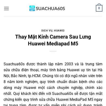
Bỏ
0
qua
nội
dung
DỊCH VỤ
,
HUAWEI
Thay Mặt Kính Camera Sau Lưng
Huawei Mediapad M5
Suachua60s
được thành lập năm 2003 và là trung tâm
sửa chữa điện thoại, máy tính bảng Huawei uy tín tại Hà
Nội, Bắc Ninh, tp.HCM. Chúng tôi có đội ngũ nhân viên trên
8 năm kinh nghiệm, quy trình chuẩn đoán bệnh cho các
dòng máy Huawei một cách chuyên nghiệp, chính xác
nhất. Quý khách khi đến với Suachua60s sẽ được tận mắt
chứng kiến quy trình sửa chữa Huawei MediaPad M5 ngay
tại trung tâm, được tư vấn miễn phí cách sử dụng, tránh