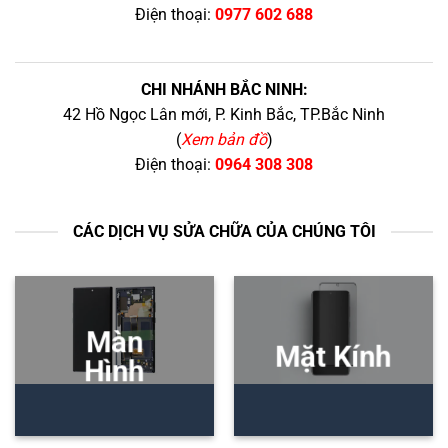
Điện thoại:
0977 602 688
CHI NHÁNH BẮC NINH:
42 Hồ Ngọc Lân mới, P. Kinh Bắc, TP.Bắc Ninh
(
Xem bản đồ
)
Điện thoại:
0964 308 308
CÁC DỊCH VỤ SỬA CHỮA CỦA CHÚNG TÔI
Màn
Mặt Kính
Hình