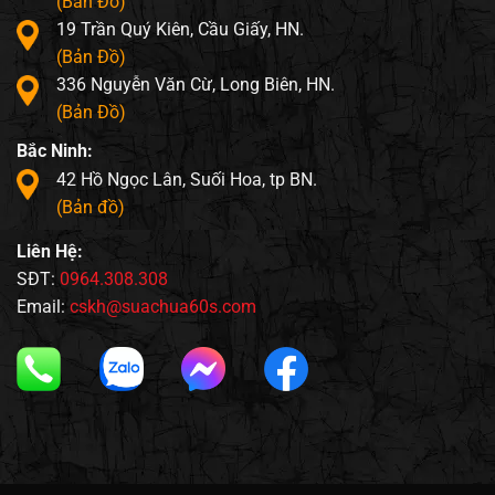
(Bản Đồ)
19 Trần Quý Kiên, Cầu Giấy, HN.
(Bản Đồ)
336 Nguyễn Văn Cừ, Long Biên, HN.
(Bản Đồ)
Bắc Ninh:
42 Hồ Ngọc Lân, Suối Hoa, tp BN.
(Bản đồ)
Liên Hệ:
SĐT:
0964.308.308
Email:
cskh@suachua60s.com