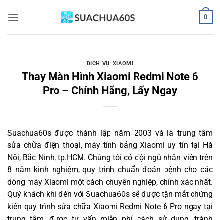
Bỏ
0
qua
nội
dung
DỊCH VỤ
,
XIAOMI
Thay Màn Hình Xiaomi Redmi Note 6
Pro – Chính Hãng, Lấy Ngay
Suachua60s
được thành lập năm 2003 và là trung tâm
sửa chữa điện thoại, máy tính bảng Xiaomi uy tín tại Hà
Nội, Bắc Ninh, tp.HCM. Chúng tôi có đội ngũ nhân viên trên
8 năm kinh nghiệm, quy trình chuẩn đoán bệnh cho các
dòng máy Xiaomi một cách chuyên nghiệp, chính xác nhất.
Quý khách khi đến với Suachua60s sẽ được tận mắt chứng
kiến quy trình sửa chữa Xiaomi Redmi Note 6 Pro ngay tại
trung tâm, được tư vấn miễn phí cách sử dụng, tránh