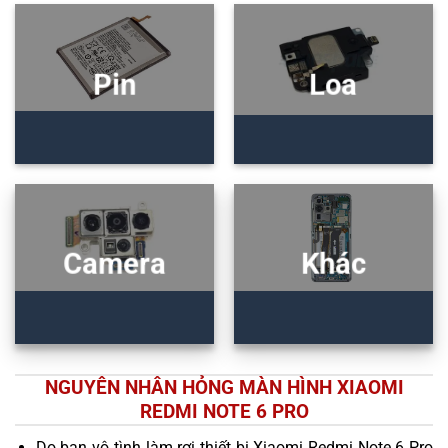
Pin
Loa
Camera
Khác
NGUYÊN NHÂN HỎNG MÀN HÌNH XIAOMI
REDMI NOTE 6 PRO
Do bạn vô tình làm rơi thiết bị Xiaomi Redmi Note 6 Pro