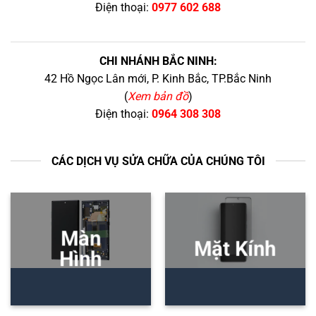
Điện thoại:
0977 602 688
CHI NHÁNH BẮC NINH:
42 Hồ Ngọc Lân mới, P. Kinh Bắc, TP.Bắc Ninh
(
Xem bản đồ
)
Điện thoại:
0964 308 308
CÁC DỊCH VỤ SỬA CHỮA CỦA CHÚNG TÔI
Màn
Mặt Kính
Hình