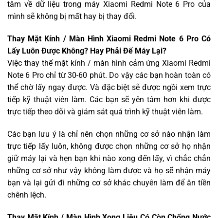
tâm về dữ liệu trong máy Xiaomi Redmi Note 6 Pro của
mình sẽ không bị mất hay bị thay đổi.
Thay Mặt Kính / Màn Hình Xiaomi Redmi Note 6 Pro Có
Lấy Luôn Được Không? Hay Phải Để Máy Lại?
Việc thay thế mặt kính / màn hình cảm ứng Xiaomi Redmi
Note 6 Pro chỉ từ 30-60 phút. Do vậy các bạn hoàn toàn có
thể chờ lấy ngay được. Và đặc biệt sẽ được ngồi xem trực
tiếp kỹ thuật viên làm. Các bạn sẽ yên tâm hơn khi được
trực tiếp theo dõi và giám sát quá trình kỹ thuật viên làm.
Các bạn lưu ý là chỉ nên chọn những cơ sở nào nhận làm
trực tiếp lấy luôn, không được chọn những cơ sở họ nhận
giữ máy lại và hẹn bạn khi nào xong đến lấy, vì chắc chắn
những cơ sở như vậy không làm được và họ sẽ nhận máy
bạn và lại gửi đi những cơ sở khác chuyên làm để ăn tiền
chênh lệch.
Thay Mặt Kính / Màn Hình Xong Liệu Có Còn Chống Nước