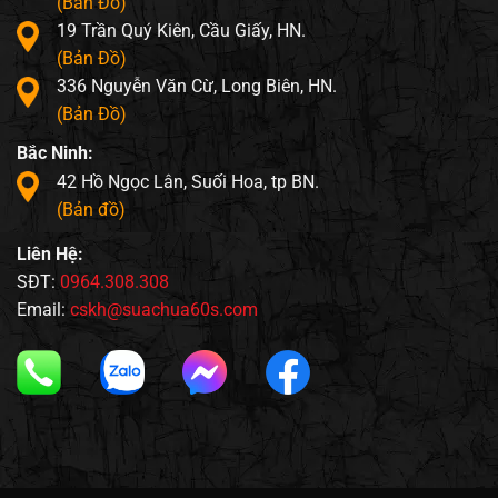
(Bản Đồ)
19 Trần Quý Kiên, Cầu Giấy, HN.
(Bản Đồ)
336 Nguyễn Văn Cừ, Long Biên, HN.
(Bản Đồ)
Bắc Ninh:
42 Hồ Ngọc Lân, Suối Hoa, tp BN.
(Bản đồ)
Liên Hệ:
SĐT:
0964.308.308
Email:
cskh@suachua60s.com