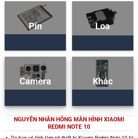
Pin
Loa
Camera
Khác
NGUYÊN NHÂN HỎNG MÀN HÌNH XIAOMI
REDMI NOTE 10
Do bạn vô tình làm rơi thiết bị Xiaomi Redmi Note 10 từ