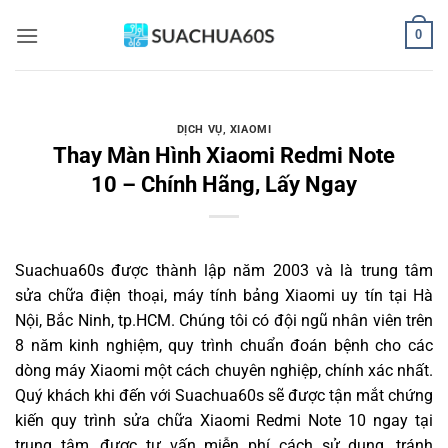
Bỏ
0
qua
nội
dung
DỊCH VỤ
,
XIAOMI
Thay Màn Hình Xiaomi Redmi Note
10 – Chính Hãng, Lấy Ngay
Suachua60s
được thành lập năm 2003 và là trung tâm
sửa chữa điện thoại, máy tính bảng Xiaomi uy tín tại Hà
Nội, Bắc Ninh, tp.HCM. Chúng tôi có đội ngũ nhân viên trên
8 năm kinh nghiệm, quy trình chuẩn đoán bệnh cho các
dòng máy Xiaomi một cách chuyên nghiệp, chính xác nhất.
Quý khách khi đến với Suachua60s sẽ được tận mắt chứng
kiến quy trình sửa chữa Xiaomi Redmi Note 10 ngay tại
trung tâm, được tư vấn miễn phí cách sử dụng, tránh