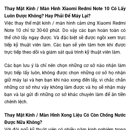
Thay Mặt Kính / Màn Hình Xiaomi Redmi Note 10 Có Lấy
Luôn Được Không? Hay Phải Để Máy Lại?
Việc thay thế mặt kính / màn hình cảm ứng Xiaomi Redmi
Note 10 chỉ từ 30-60 phút. Do vậy các bạn hoàn toàn có
thể chờ lấy ngay được. Và đặc biệt sẽ được ngồi xem trực
tiếp kỹ thuật viên làm. Các bạn sẽ yên tâm hơn khi được
trực tiếp theo dõi và giám sát quá trình kỹ thuật viên làm.
Các bạn lưu ý là chỉ nên chọn những cơ sở nào nhận làm
trực tiếp lấy luôn, không được chọn những cơ sở họ nhận
giữ máy lại và hẹn bạn khi nào xong đến lấy, vì chắc chắn
những cơ sở như vậy không làm được và họ sẽ nhận máy
bạn và lại gửi đi những cơ sở khác chuyên làm để ăn tiền
chênh lệch.
Thay Mặt Kính / Màn Hình Xong Liệu Có Còn Chống Nước
Được Nữa Không?
Với đội ngũ kỹ thuật viên có nhiều năm kinh nghiệm trong