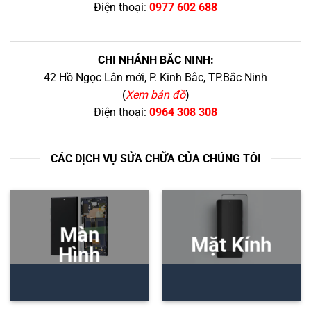
Điện thoại:
0977 602 688
CHI NHÁNH BẮC NINH:
42 Hồ Ngọc Lân mới, P. Kinh Bắc, TP.Bắc Ninh
(
Xem bản đồ
)
Điện thoại:
0964 308 308
CÁC DỊCH VỤ SỬA CHỮA CỦA CHÚNG TÔI
Màn
Mặt Kính
Hình