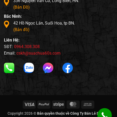
336 Nguyễn Văn Cừ, Long Biên, HN.
(Bản Đồ)
Bắc Ninh:
42 Hồ Ngọc Lân, Suối Hoa, tp BN.
(Bản đồ)
Liên Hệ:
SĐT:
0964.308.308
Email:
cskh@suachua60s.com
Visa
PayPal
Stripe
MasterCard
Cash
On
Copyright 2026 ©
Bản quyền thuộc về Công Ty Bán Lẻ Di Động
Delivery