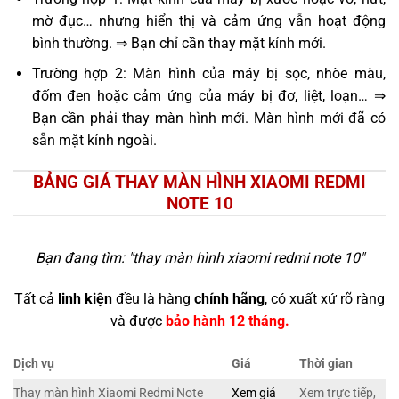
mờ đục… nhưng hiển thị và cảm ứng vẫn hoạt động
bình thường. ⇒ Bạn chỉ cần thay mặt kính mới.
Trường hợp 2: Màn hình của máy bị sọc, nhòe màu,
đốm đen hoặc cảm ứng của máy bị đơ, liệt, loạn… ⇒
Bạn cần phải thay màn hình mới. Màn hình mới đã có
sẵn mặt kính ngoài.
BẢNG GIÁ THAY MÀN HÌNH XIAOMI REDMI
NOTE 10
Bạn đang tìm: "
thay màn hình xiaomi redmi note 10
"
Tất cả
linh kiện
đều là hàng
chính hãng
, có xuất xứ rõ ràng
và được
bảo hành 12 tháng.
Dịch vụ
Giá
Thời gian
Thay màn hình Xiaomi Redmi Note
Xem giá
Xem trực tiếp,