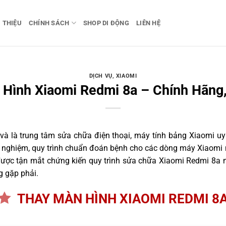
I THIỆU
CHÍNH SÁCH
SHOP DI ĐỘNG
LIÊN HỆ
DỊCH VỤ
,
XIAOMI
Hình Xiaomi Redmi 8a – Chính Hãng
 là trung tâm sửa chữa điện thoại, máy tính bảng Xiaomi uy 
nh nghiệm, quy trình chuẩn đoán bệnh cho các dòng máy Xiaomi 
ược tận mắt chứng kiến quy trình sửa chữa Xiaomi Redmi 8a ng
g gặp phải.
THAY MÀN HÌNH XIAOMI REDMI 8