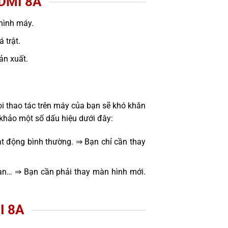
DMI 8A
hình máy.
 trật.
sản xuất.
i thao tác trên máy của bạn sẽ khó khăn
khảo một số dấu hiệu dưới đây:
t động bình thường. ⇒ Bạn chỉ cần thay
oạn… ⇒ Bạn cần phải thay màn hình mới.
I 8A