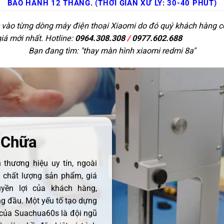
BẢO HÀNH 12 THÁNG. (THỜI GIAN XỬ LÝ: 30-40 PHÚT)
c vào từng dòng máy điện thoại Xiaomi do đó quý khách hàng có 
giá mới nhất. Hotline:
0964.308.308
/
0977.602.688
Bạn đang tìm: "
thay màn hình xiaomi redmi 8a
"
 Chữa
thương hiệu uy tín, ngoài
ề chất lượng sản phẩm, giá
uyền lợi của khách hàng,
 đầu. Một yếu tố tạo dựng
 của Suachua60s là đội ngũ