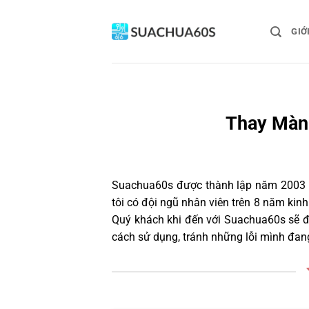
Bỏ
qua
GIỚ
nội
dung
Thay Màn 
Suachua60s
được thành lập năm 2003 và
tôi có đội ngũ nhân viên trên 8 năm ki
Quý khách khi đến với Suachua60s sẽ đ
cách sử dụng, tránh những lỗi mình đan