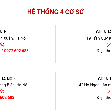
HỆ THỐNG 4 CƠ SỞ
NH:
CHI NHÁ
h Xuân, Hà Nội.
19 Trần Quý K
đồ
)
(
X
8
/
0977 602 688
Điện th
+
.HÀ NỘI:
CHI N
ng Biên, Hà Nội
42 Hồ Ngọc Lân mớ
đồ
)
(
X
 602 688
Điện th