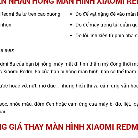
N NHÂN HỎNG MÀN HÌNH XIAOMI RE
i Redmi 8a từ trên cao xuống.
Do để vật nặng đè vào màn 
 nhọn.
Do để máy trong túi quần quá
Do lỗi linh kiện từ phía nhà 
g gặp:
edmi 8a của bạn bị hỏng, máy mất đi tính thẩm mỹ đồng thời mọ
ếc Xiaomi Redmi 8a của bạn bị hỏng màn hình, bạn có thể tham 
ước hoặc vỡ, nứt, mờ đục… nhưng hiển thị và cảm ứng vẫn hoạ
sọc, nhòe màu, đốm đen hoặc cảm ứng của máy bị đơ, liệt, l
ài.
G GIÁ THAY MÀN HÌNH XIAOMI REDM