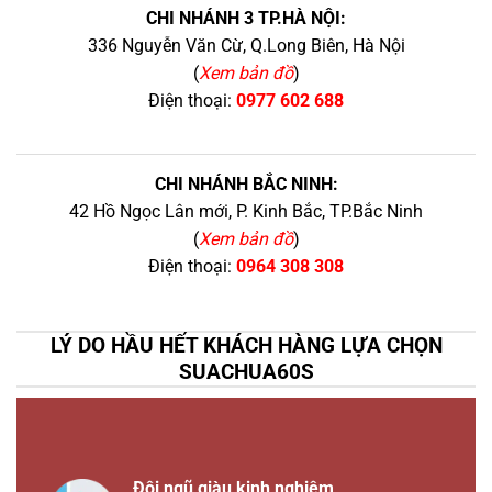
CHI NHÁNH 3 TP.HÀ NỘI:
336 Nguyễn Văn Cừ, Q.Long Biên, Hà Nội
(
Xem bản đồ
)
Điện thoại:
0977 602 688
CHI NHÁNH BẮC NINH:
42 Hồ Ngọc Lân mới, P. Kinh Bắc, TP.Bắc Ninh
(
Xem bản đồ
)
Điện thoại:
0964 308 308
LÝ DO HẦU HẾT KHÁCH HÀNG LỰA CHỌN
SUACHUA60S
Đội ngũ giàu kinh nghiệm