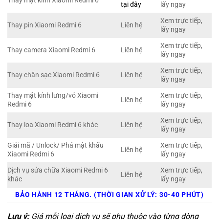
Thay mặt kính Xiaomi Redmi 6
tại đây
lấy ngay
Xem trực tiếp,
Thay pin Xiaomi Redmi 6
Liên hệ
lấy ngay
Xem trực tiếp,
Thay camera Xiaomi Redmi 6
Liên hệ
lấy ngay
Xem trực tiếp,
Thay chân sạc Xiaomi Redmi 6
Liên hệ
lấy ngay
Thay mặt kính lưng/vỏ Xiaomi
Xem trực tiếp,
Liên hệ
Redmi 6
lấy ngay
Xem trực tiếp,
Thay loa Xiaomi Redmi 6 khác
Liên hệ
lấy ngay
Giải mã / Unlock/ Phá mật khẩu
Xem trực tiếp,
Liên hệ
Xiaomi Redmi 6
lấy ngay
Dịch vụ sửa chữa Xiaomi Redmi 6
Xem trực tiếp,
Liên hệ
khác
lấy ngay
BẢO HÀNH 12 THÁNG. (THỜI GIAN XỬ LÝ: 30-40 PHÚT)
Lưu ý:
Giá mỗi loại dịch vụ sẽ phụ thuộc vào từng dòng