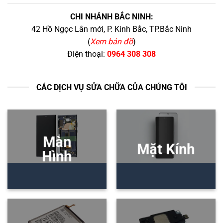
CHI NHÁNH BẮC NINH:
42 Hồ Ngọc Lân mới, P. Kinh Bắc, TP.Bắc Ninh
(
Xem bản đồ
)
Điện thoại:
0964 308 308
CÁC DỊCH VỤ SỬA CHỮA CỦA CHÚNG TÔI
Màn
Mặt Kính
Hình