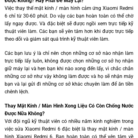
Được Không? Hay Phải Để Máy Lại?
Việc thay thế mặt kính / màn hình cảm ứng Xiaomi Redmi
6 chỉ từ 30-60 phút. Do vậy các bạn hoàn toàn có thể chờ
lấy ngay được. Và đặc biệt sẽ được ngồi xem trực tiếp kỹ
thuật viên làm. Các bạn sẽ yên tâm hơn khi được trực tiếp
theo dõi và giám sát quá trình kỹ thuật viên làm.
Các bạn lưu ý là chỉ nên chọn những cơ sở nào nhận làm
trực tiếp lấy luôn, không được chọn những cơ sở họ nhận
giữ máy lại và hẹn bạn khi nào xong đến lấy, vì chắc chắn
những cơ sở như vậy không làm được và họ sẽ nhận máy
bạn và lại gửi đi những cơ sở khác chuyên làm để ăn tiền
chênh lệch.
Thay Mặt Kính / Màn Hình Xong Liệu Có Còn Chống Nước
Được Nữa Không?
Với đội ngũ kỹ thuật viên có nhiều năm kinh nghiệm trong
việc sửa Xiaomi Redmi 6 đặc biệt là thay mặt kính / màn
hình Xiaomi Redmi 6. Bạn hoàn toàn có thể yên tâm về