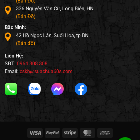
(Bản Đồ)
336 Nguyễn Văn Cừ, Long Biên, HN.
(Bản Đồ)
Bắc Ninh:
42 Hồ Ngọc Lân, Suối Hoa, tp BN.
(Bản đồ)
Liên Hệ:
SĐT:
0964.308.308
Email:
cskh@suachua60s.com
Visa
PayPal
Stripe
MasterCard
Cash
On