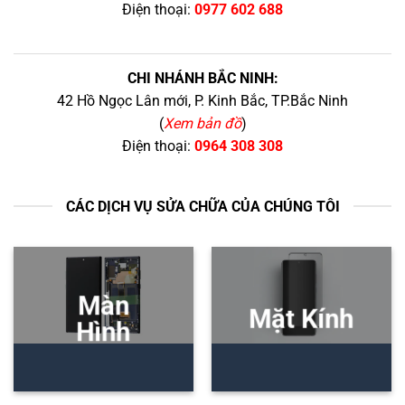
Điện thoại:
0977 602 688
CHI NHÁNH BẮC NINH:
42 Hồ Ngọc Lân mới, P. Kinh Bắc, TP.Bắc Ninh
(
Xem bản đồ
)
Điện thoại:
0964 308 308
CÁC DỊCH VỤ SỬA CHỮA CỦA CHÚNG TÔI
Màn
Mặt Kính
Hình