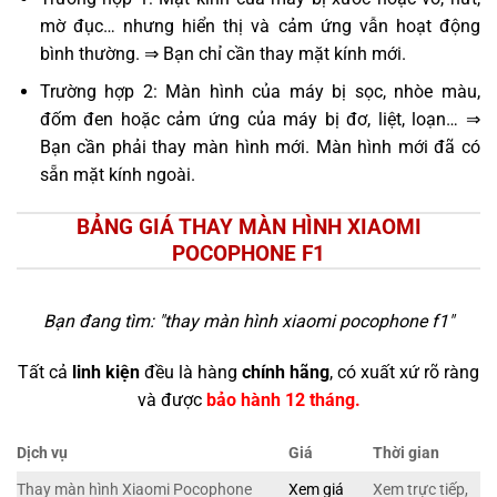
mờ đục… nhưng hiển thị và cảm ứng vẫn hoạt động
bình thường. ⇒ Bạn chỉ cần thay mặt kính mới.
Trường hợp 2: Màn hình của máy bị sọc, nhòe màu,
đốm đen hoặc cảm ứng của máy bị đơ, liệt, loạn… ⇒
Bạn cần phải thay màn hình mới. Màn hình mới đã có
sẵn mặt kính ngoài.
BẢNG GIÁ THAY MÀN HÌNH XIAOMI
POCOPHONE F1
Bạn đang tìm: "
thay màn hình xiaomi pocophone f1
"
Tất cả
linh kiện
đều là hàng
chính hãng
, có xuất xứ rõ ràng
và được
bảo hành 12 tháng.
Dịch vụ
Giá
Thời gian
Thay màn hình Xiaomi Pocophone
Xem giá
Xem trực tiếp,