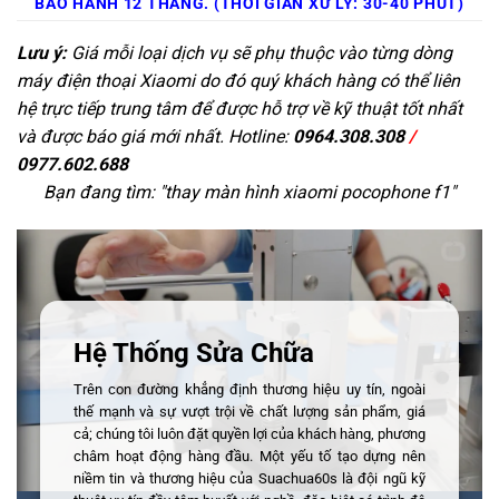
BẢO HÀNH 12 THÁNG. (THỜI GIAN XỬ LÝ: 30-40 PHÚT)
Lưu ý:
Giá mỗi loại dịch vụ sẽ phụ thuộc vào từng dòng
máy điện thoại Xiaomi do đó quý khách hàng có thể liên
hệ trực tiếp trung tâm để được hỗ trợ về kỹ thuật tốt nhất
và được báo giá mới nhất. Hotline:
0964.308.308
/
0977.602.688
Bạn đang tìm: "
thay màn hình xiaomi pocophone f1
"
Hệ Thống Sửa Chữa
Trên con đường khẳng định thương hiệu uy tín, ngoài
thế mạnh và sự vượt trội về chất lượng sản phẩm, giá
cả; chúng tôi luôn đặt quyền lợi của khách hàng, phương
châm hoạt động hàng đầu. Một yếu tố tạo dựng nên
niềm tin và thương hiệu của Suachua60s là đội ngũ kỹ