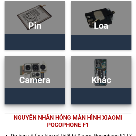
Pin
Loa
Camera
Khác
NGUYÊN NHÂN HỎNG MÀN HÌNH XIAOMI
POCOPHONE F1
Do bạn vô tình làm rơi thiết bị Xiaomi Pocophone F1 từ