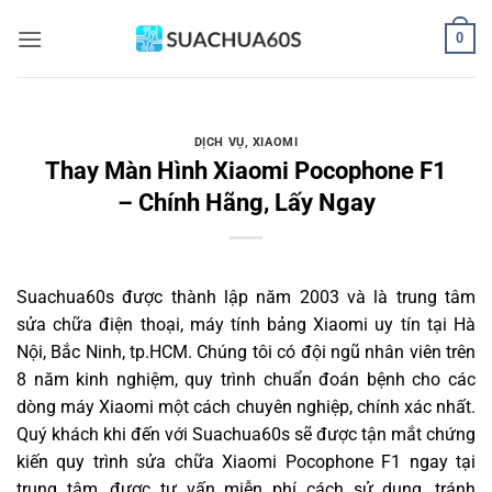
Bỏ
0
qua
nội
dung
DỊCH VỤ
,
XIAOMI
Thay Màn Hình Xiaomi Pocophone F1
– Chính Hãng, Lấy Ngay
Suachua60s
được thành lập năm 2003 và là trung tâm
sửa chữa điện thoại, máy tính bảng Xiaomi uy tín tại Hà
Nội, Bắc Ninh, tp.HCM. Chúng tôi có đội ngũ nhân viên trên
8 năm kinh nghiệm, quy trình chuẩn đoán bệnh cho các
dòng máy Xiaomi một cách chuyên nghiệp, chính xác nhất.
Quý khách khi đến với Suachua60s sẽ được tận mắt chứng
kiến quy trình sửa chữa Xiaomi Pocophone F1 ngay tại
trung tâm, được tư vấn miễn phí cách sử dụng, tránh