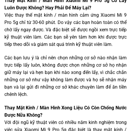
Thay Mặt Kính / Màn Hình Xiaomi Mi 9 Pro 5g Có Lấy
Luôn Được Không? Hay Phải Để Máy Lại?
Việc thay thế mặt kính / màn hình cảm ứng Xiaomi Mi 9
Pro 5g chỉ từ 30-60 phút. Do vậy các bạn hoàn toàn có thể
chờ lấy ngay được. Và đặc biệt sẽ được ngồi xem trực tiếp
kỹ thuật viên làm. Các bạn sẽ yên tâm hơn khi được trực
tiếp theo dõi và giám sát quá trình kỹ thuật viên làm.
Các bạn lưu ý là chỉ nên chọn những cơ sở nào nhận làm
trực tiếp lấy luôn, không được chọn những cơ sở họ nhận
giữ máy lại và hẹn bạn khi nào xong đến lấy, vì chắc chắn
những cơ sở như vậy không làm được và họ sẽ nhận máy
bạn và lại gửi đi những cơ sở khác chuyên làm để ăn tiền
chênh lệch.
Thay Mặt Kính / Màn Hình Xong Liệu Có Còn Chống Nước
Được Nữa Không?
Với đội ngũ kỹ thuật viên có nhiều năm kinh nghiệm trong
việc sửa Xiaomi Mi 9 Pro 5g đặc biệt là thay mặt kính /