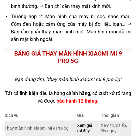
bình thường. ⇒ Bạn chỉ cần thay mặt kính mới.
Trường hợp 2: Màn hình của máy bị sọc, nhòe màu,
đốm đen hoặc cảm ứng của máy bị đơ, liệt, loạn… ⇒
Bạn cần phải thay màn hình mới. Màn hình mới đã có
sẵn mặt kính ngoài.
BẢNG GIÁ THAY MÀN HÌNH XIAOMI MI 9
PRO 5G
Bạn đang tìm: "
thay màn hình xiaomi mi 9 pro 5g
"
Tất cả
linh kiện
đều là hàng
chính hãng
, có xuất xứ rõ ràng
và được
bảo hành 12 tháng.
Dịch vụ
Giá
Thời gian
Xem giá
Xem trực tiếp,
Thay màn hình Xiaomi Mi 9 Pro 5g
tại đây
lấy ngay