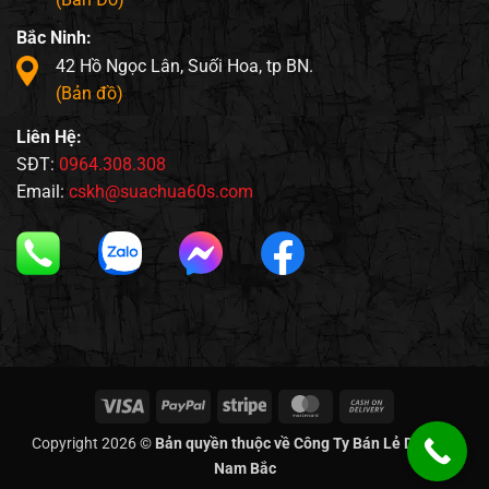
Bắc Ninh:
42 Hồ Ngọc Lân, Suối Hoa, tp BN.
(Bản đồ)
Liên Hệ:
SĐT:
0964.308.308
Email:
cskh@suachua60s.com
Visa
PayPal
Stripe
MasterCard
Cash
On
Copyright 2026 ©
Bản quyền thuộc về Công Ty Bán Lẻ Di Động
Delivery
Nam Bắc