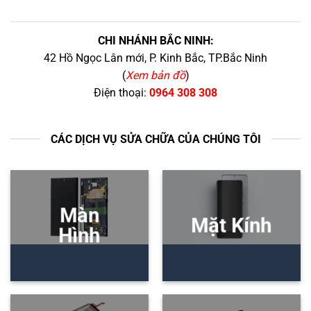
CHI NHÁNH BẮC NINH:
42 Hồ Ngọc Lân mới, P. Kinh Bắc, TP.Bắc Ninh
(
Xem bản đồ
)
Điện thoại:
0964 308 308
CÁC DỊCH VỤ SỬA CHỮA CỦA CHÚNG TÔI
Màn
Mặt Kính
Hình