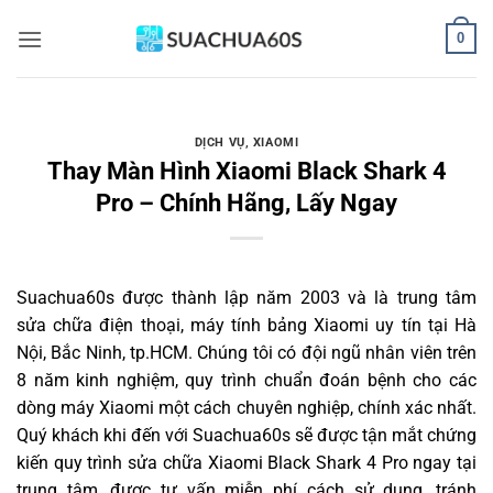
Bỏ
0
qua
nội
dung
DỊCH VỤ
,
XIAOMI
Thay Màn Hình Xiaomi Black Shark 4
Pro – Chính Hãng, Lấy Ngay
Suachua60s
được thành lập năm 2003 và là trung tâm
sửa chữa điện thoại, máy tính bảng Xiaomi uy tín tại Hà
Nội, Bắc Ninh, tp.HCM. Chúng tôi có đội ngũ nhân viên trên
8 năm kinh nghiệm, quy trình chuẩn đoán bệnh cho các
dòng máy Xiaomi một cách chuyên nghiệp, chính xác nhất.
Quý khách khi đến với Suachua60s sẽ được tận mắt chứng
kiến quy trình sửa chữa Xiaomi Black Shark 4 Pro ngay tại
trung tâm, được tư vấn miễn phí cách sử dụng, tránh