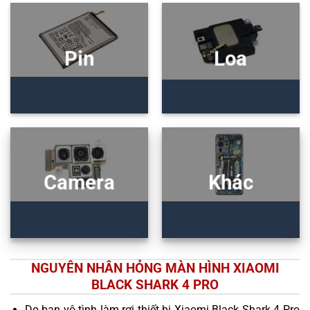
Pin
Loa
Camera
Khác
NGUYÊN NHÂN HỎNG MÀN HÌNH XIAOMI
BLACK SHARK 4 PRO
Do bạn vô tình làm rơi thiết bị Xiaomi Black Shark 4 Pro