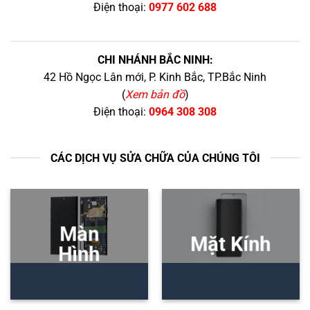
Điện thoại:
0977 602 688
CHI NHÁNH BẮC NINH:
42 Hồ Ngọc Lân mới, P. Kinh Bắc, TP.Bắc Ninh
(
Xem bản đồ
)
Điện thoại:
0964 308 308
CÁC DỊCH VỤ SỬA CHỮA CỦA CHÚNG TÔI
Màn
Mặt Kính
Hình