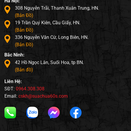
Hà Nội:
308 Nguyễn Trãi, Thanh Xuân Trung, HN.
(Bản Đồ)
19 Trần Quý Kiên, Cầu Giấy, HN.
(Bản Đồ)
336 Nguyễn Văn Cừ, Long Biên, HN.
(Bản Đồ)
Bắc Ninh:
42 Hồ Ngọc Lân, Suối Hoa, tp BN.
(Bản đồ)
Liên Hệ:
SĐT:
0964.308.308
Email:
cskh@suachua60s.com