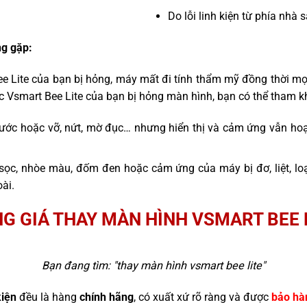
Do lỗi linh kiện từ phía nhà 
g gặp:
ee Lite của bạn bị hỏng, máy mất đi tính thẩm mỹ đồng thời mọ
c Vsmart Bee Lite của bạn bị hỏng màn hình, bạn có thể tham k
ước hoặc vỡ, nứt, mờ đục… nhưng hiển thị và cảm ứng vẫn hoạ
sọc, nhòe màu, đốm đen hoặc cảm ứng của máy bị đơ, liệt, l
ài.
G GIÁ THAY MÀN HÌNH VSMART BEE 
Bạn đang tìm: "
thay màn hình vsmart bee lite
"
kiện
đều là hàng
chính hãng
, có xuất xứ rõ ràng và được
bảo hà