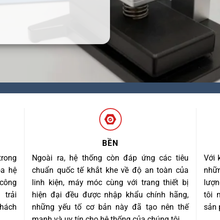
BỀN
trong
Ngoài ra, hệ thống còn đáp ứng các tiêu
Với 
óa hệ
chuẩn quốc tế khắt khe về độ an toàn của
nhữn
 công
linh kiện, máy móc cùng với trang thiết bị
lượn
trải
hiện đại đều được nhập khẩu chính hãng,
tôi
khách
những yếu tố cơ bản này đã tạo nên thế
sản 
mạnh và uy tín cho hệ thống của chúng tôi.