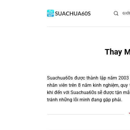
Bỏ
qua
GIỚ
nội
dung
Thay M
Suachua60s
được thành lập năm 2003 và
nhân viên trên 8 năm kinh nghiệm, quy
khi đến với Suachua60s sẽ được tận mắt
tránh những lỗi mình đang gặp phải.