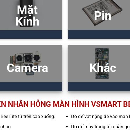
Mặt
Pin
Kính
Camera
Khác
N NHÂN HỎNG MÀN HÌNH VSMART BE
 Bee Lite từ trên cao xuống.
Do để vật nặng đè vào màn 
 nhọn.
Do để máy trong túi quần quá