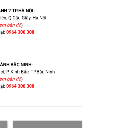
NH 2 TP.HÀ NỘI:
iên, Q.Cầu Giấy, Hà Nội
em bản đồ
)
oại:
0964 308 308
HÁNH BẮC NINH:
i, P. Kinh Bắc, TP.Bắc Ninh
em bản đồ
)
oại:
0964 308 308