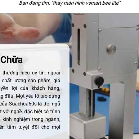
Bạn đang tìm: "
thay màn hình vsmart bee lite
"
 Chữa
thương hiệu uy tín, ngoài
ề chất lượng sản phẩm, giá
uyền lợi của khách hàng,
 đầu. Một yếu tố tạo dựng
 của Suachua60s là đội ngũ
 với nghề, đặc biệt có trình
 kinh nghiệm trong ngành,
ên tâm tuyệt đối cho mọi