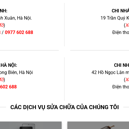
NH:
CHI NHÁ
h Xuân, Hà Nội.
19 Trần Quý K
đồ
)
(
X
8
/
0977 602 688
Điện th
+
.HÀ NỘI:
CHI N
ng Biên, Hà Nội
42 Hồ Ngọc Lân mớ
đồ
)
(
X
 602 688
Điện th
CÁC DỊCH VỤ SỬA CHỮA CỦA CHÚNG TÔI