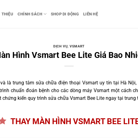
I THIỆU
CHÍNH SÁCH
SHOP DI ĐỘNG
LIÊN HỆ
DỊCH VỤ
,
VSMART
àn Hình Vsmart Bee Lite Giá Bao Nhi
 là trung tâm sửa chữa điện thoại Vsmart uy tín tại Hà Nội,
 trình chuẩn đoán bệnh cho các dòng máy Vsmart một cách ch
 chứng kiến quy trình sửa chữa Vsmart Bee Lite ngay tại trung 
THAY MÀN HÌNH VSMART BEE LIT