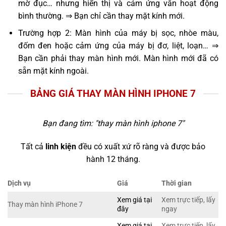
mờ đục… nhưng hiển thị và cảm ứng vẫn hoạt động
bình thường. ⇒ Bạn chỉ cần thay mặt kính mới.
Trường hợp 2: Màn hình của máy bị sọc, nhòe màu,
đốm đen hoặc cảm ứng của máy bị đơ, liệt, loạn… ⇒
Bạn cần phải thay màn hình mới. Màn hình mới đã có
sẵn mặt kính ngoài.
BẢNG GIÁ THAY MÀN HÌNH IPHONE 7
Bạn đang tìm: "
thay màn hình iphone 7
"
Tất cả
linh kiện
đều có xuất xứ rõ ràng và được bảo
hành 12 tháng.
Dịch vụ
Giá
Thời gian
Xem giá tại
Xem trực tiếp, lấy
Thay màn hình iPhone 7
đây
ngay
Xem giá tại
Xem trực tiếp, lấy