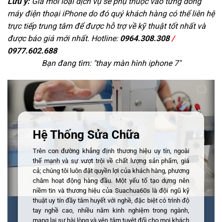
Lưu ý:
Giá mỗi loại dịch vụ sẽ phụ thuộc vào từng dòng
máy điện thoại iPhone do đó quý khách hàng có thể liên hệ
trực tiếp trung tâm để được hỗ trợ về kỹ thuật tốt nhất và
được báo giá mới nhất. Hotline:
0964.308.308
/
0977.602.688
Bạn đang tìm: "
thay màn hình iphone 7
"
Hệ Thống Sửa Chữa
Trên con đường khẳng định thương hiệu uy tín, ngoài
thế mạnh và sự vượt trội về chất lượng sản phẩm, giá
cả; chúng tôi luôn đặt quyền lợi của khách hàng, phương
châm hoạt động hàng đầu. Một yếu tố tạo dựng nên
niềm tin và thương hiệu của Suachua60s là đội ngũ kỹ
thuật uy tín đầy tâm huyết với nghề, đặc biệt có trình độ
tay nghề cao, nhiều năm kinh nghiệm trong ngành,
mang lại sự hài lòng và yên tâm tuyệt đối cho mọi khách