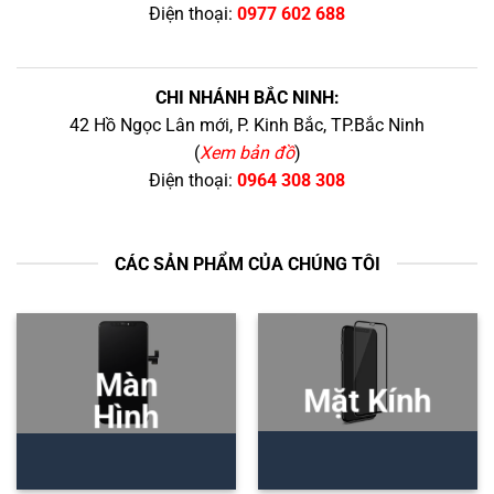
Điện thoại:
0977 602 688
CHI NHÁNH BẮC NINH:
42 Hồ Ngọc Lân mới, P. Kinh Bắc, TP.Bắc Ninh
(
Xem bản đồ
)
Điện thoại:
0964 308 308
CÁC SẢN PHẨM CỦA CHÚNG TÔI
Màn
Mặt Kính
Hình