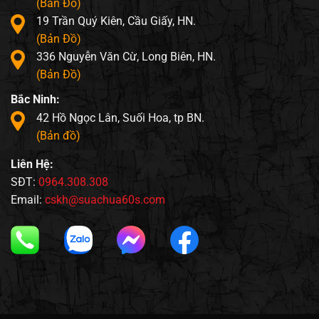
(Bản Đồ)
19 Trần Quý Kiên, Cầu Giấy, HN.
(Bản Đồ)
336 Nguyễn Văn Cừ, Long Biên, HN.
(Bản Đồ)
Bắc Ninh:
42 Hồ Ngọc Lân, Suối Hoa, tp BN.
(Bản đồ)
Liên Hệ:
SĐT:
0964.308.308
Email:
cskh@suachua60s.com