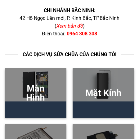
CHI NHÁNH BẮC NINH:
42 Hồ Ngọc Lân mới, P. Kinh Bắc, TP.Bắc Ninh
(
Xem bản đồ
)
Điện thoại:
0964 308 308
CÁC DỊCH VỤ SỬA CHỮA CỦA CHÚNG TÔI
Màn
Mặt Kính
Hình