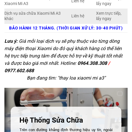
Liên hệ
Xiaomi Mi A3
lấy ngay
Dịch vụ sửa chữa Xiaomi Mi A3
Xem trực tiếp,
Liên hệ
khác
lấy ngay
BẢO HÀNH 12 THÁNG. (THỜI GIAN XỬ LÝ: 30-40 PHÚT)
Lưu ý:
Giá mỗi loại dịch vụ sẽ phụ thuộc vào từng dòng
máy điện thoại Xiaomi do đó quý khách hàng có thể liên
hệ trực tiếp trung tâm để được hỗ trợ về kỹ thuật tốt nhất
và được báo giá mới nhất. Hotline:
0964.308.308
/
0977.602.688
Bạn đang tìm: "
thay loa xiaomi mi a3
"
Hệ Thống Sửa Chữa
Trên con đường khẳng định thương hiệu uy tín, ngoài