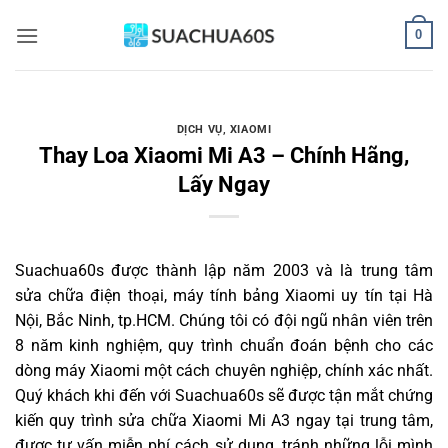
Bỏ
0
qua
nội
dung
DỊCH VỤ
,
XIAOMI
Thay Loa Xiaomi Mi A3 – Chính Hãng,
Lấy Ngay
Suachua60s
được thành lập năm 2003 và là trung tâm
sửa chữa điện thoại, máy tính bảng Xiaomi uy tín tại Hà
Nội, Bắc Ninh, tp.HCM. Chúng tôi có đội ngũ nhân viên trên
8 năm kinh nghiệm, quy trình chuẩn đoán bệnh cho các
dòng máy Xiaomi một cách chuyên nghiệp, chính xác nhất.
Quý khách khi đến với Suachua60s sẽ được tận mắt chứng
kiến quy trình sửa chữa Xiaomi Mi A3 ngay tại trung tâm,
được tư vấn miễn phí cách sử dụng, tránh những lỗi mình