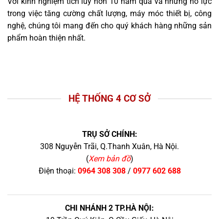
Với kinh nghiệm tích lũy hơn 10 năm qua và những nỗ lực
trong việc tăng cường chất lượng, máy móc thiết bị, công
nghệ, chúng tôi mang đến cho quý khách hàng những sản
phẩm hoàn thiện nhất.
HỆ THỐNG 4 CƠ SỞ
TRỤ SỞ CHÍNH:
308 Nguyễn Trãi, Q.Thanh Xuân, Hà Nội.
(
Xem bản đồ
)
Điện thoại:
0964 308 308
/
0977 602 688
CHI NHÁNH 2 TP.HÀ NỘI: