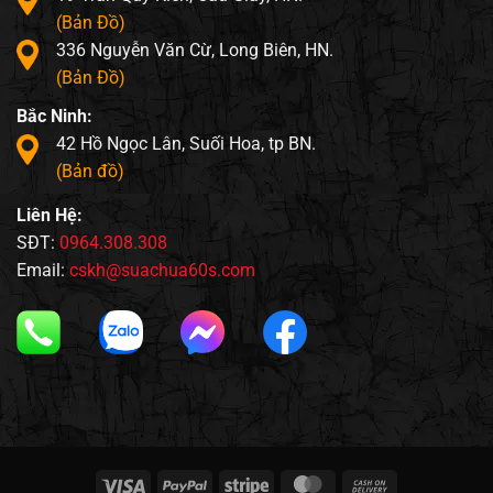
(Bản Đồ)
336 Nguyễn Văn Cừ, Long Biên, HN.
(Bản Đồ)
Bắc Ninh:
42 Hồ Ngọc Lân, Suối Hoa, tp BN.
(Bản đồ)
Liên Hệ:
SĐT:
0964.308.308
Email:
cskh@suachua60s.com
Visa
PayPal
Stripe
MasterCard
Cash