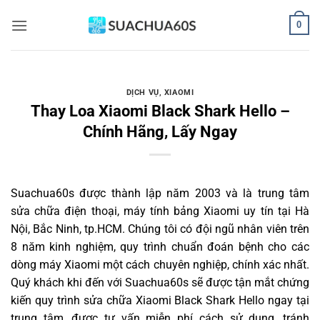
Bỏ
0
qua
nội
dung
DỊCH VỤ
,
XIAOMI
Thay Loa Xiaomi Black Shark Hello –
Chính Hãng, Lấy Ngay
Suachua60s
được thành lập năm 2003 và là trung tâm
sửa chữa điện thoại, máy tính bảng Xiaomi uy tín tại Hà
Nội, Bắc Ninh, tp.HCM. Chúng tôi có đội ngũ nhân viên trên
8 năm kinh nghiệm, quy trình chuẩn đoán bệnh cho các
dòng máy Xiaomi một cách chuyên nghiệp, chính xác nhất.
Quý khách khi đến với Suachua60s sẽ được tận mắt chứng
kiến quy trình sửa chữa Xiaomi Black Shark Hello ngay tại
trung tâm, được tư vấn miễn phí cách sử dụng, tránh