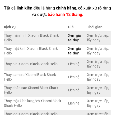
Tất cả
linh kiện
đều là hàng
chính hãng
, có xuất xứ rõ ràng
và được
bảo hành 12 tháng.
Dịch vụ
Giá
Thời gian
Thay màn hình Xiaomi Black Shark
Xem giá
Xem trực tiếp,
Hello
tại đây
lấy ngay
Thay mặt kính Xiaomi Black Shark
Xem giá
Xem trực tiếp,
Hello
tại đây
lấy ngay
Xem trực tiếp,
Thay pin Xiaomi Black Shark Hello
Liên hệ
lấy ngay
Thay camera Xiaomi Black Shark
Xem trực tiếp,
Liên hệ
Hello
lấy ngay
Thay chân sạc Xiaomi Black Shark
Xem trực tiếp,
Liên hệ
Hello
lấy ngay
Thay mặt kính lưng/vỏ Xiaomi Black
Xem trực tiếp,
Liên hệ
Shark Hello
lấy ngay
Thay loa Xiaomi Black Shark Hello
Xem trực tiếp,