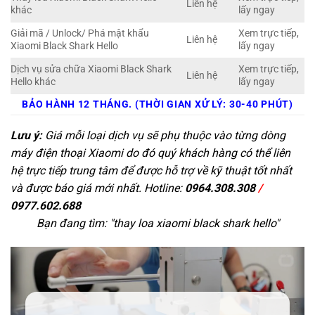
Liên hệ
khác
lấy ngay
Giải mã / Unlock/ Phá mật khẩu
Xem trực tiếp,
Liên hệ
Xiaomi Black Shark Hello
lấy ngay
Dịch vụ sửa chữa Xiaomi Black Shark
Xem trực tiếp,
Liên hệ
Hello khác
lấy ngay
BẢO HÀNH 12 THÁNG. (THỜI GIAN XỬ LÝ: 30-40 PHÚT)
Lưu ý:
Giá mỗi loại dịch vụ sẽ phụ thuộc vào từng dòng
máy điện thoại Xiaomi do đó quý khách hàng có thể liên
hệ trực tiếp trung tâm để được hỗ trợ về kỹ thuật tốt nhất
và được báo giá mới nhất. Hotline:
0964.308.308
/
0977.602.688
Bạn đang tìm: "
thay loa xiaomi black shark hello
"