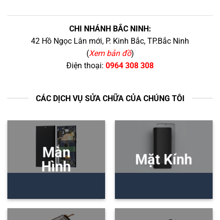
CHI NHÁNH BẮC NINH:
42 Hồ Ngọc Lân mới, P. Kinh Bắc, TP.Bắc Ninh
(
Xem bản đồ
)
Điện thoại:
0964 308 308
CÁC DỊCH VỤ SỬA CHỮA CỦA CHÚNG TÔI
Màn
Mặt Kính
Hình