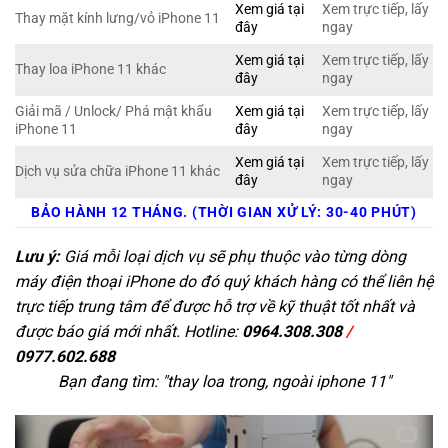
Xem giá tại
Xem trực tiếp, lấy
Thay mặt kính lưng/vỏ iPhone 11
đây
ngay
Xem giá tại
Xem trực tiếp, lấy
Thay loa iPhone 11 khác
đây
ngay
Giải mã / Unlock/ Phá mật khẩu
Xem giá tại
Xem trực tiếp, lấy
iPhone 11
đây
ngay
Xem giá tại
Xem trực tiếp, lấy
Dịch vụ sửa chữa iPhone 11 khác
đây
ngay
BẢO HÀNH 12 THÁNG. (THỜI GIAN XỬ LÝ: 30-40 PHÚT)
Lưu ý:
Giá mỗi loại dịch vụ sẽ phụ thuộc vào từng dòng
máy điện thoại iPhone do đó quý khách hàng có thể liên hệ
trực tiếp trung tâm để được hỗ trợ về kỹ thuật tốt nhất và
được báo giá mới nhất. Hotline:
0964.308.308
/
0977.602.688
Bạn đang tìm: "
thay loa trong, ngoài iphone 11
"