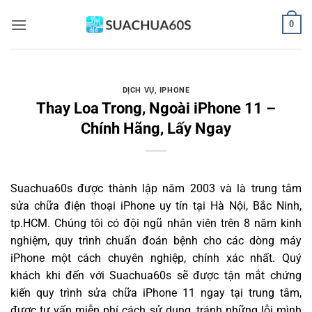
Bỏ
0
qua
nội
dung
DỊCH VỤ
,
IPHONE
Thay Loa Trong, Ngoài iPhone 11 –
Chính Hãng, Lấy Ngay
Suachua60s
được thành lập năm 2003 và là trung tâm
sửa chữa điện thoại iPhone uy tín tại Hà Nội, Bắc Ninh,
tp.HCM. Chúng tôi có đội ngũ nhân viên trên 8 năm kinh
nghiệm, quy trình chuẩn đoán bệnh cho các dòng máy
iPhone một cách chuyên nghiệp, chính xác nhất. Quý
khách khi đến với Suachua60s sẽ được tận mắt chứng
kiến quy trình sửa chữa iPhone 11 ngay tại trung tâm,
được tư vấn miễn phí cách sử dụng, tránh những lỗi mình