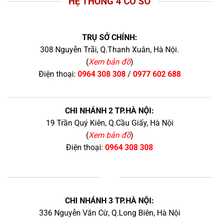
HỆ THỐNG 4 CƠ SỞ
TRỤ SỞ CHÍNH:
308 Nguyễn Trãi, Q.Thanh Xuân, Hà Nội.
(
Xem bản đồ
)
Điện thoại:
0964 308 308
/
0977 602 688
CHI NHÁNH 2 TP.HÀ NỘI:
19 Trần Quý Kiên, Q.Cầu Giấy, Hà Nội
(
Xem bản đồ
)
Điện thoại:
0964 308 308
+
CHI NHÁNH 3 TP.HÀ NỘI:
336 Nguyễn Văn Cừ, Q.Long Biên, Hà Nội