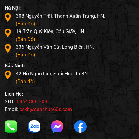
Hà Nội:
308 Nguyễn Trãi, Thanh Xuân Trung, HN.
(Bản Đồ)
19 Trần Quý Kiên, Cầu Giấy, HN.
(Bản Đồ)
336 Nguyễn Văn Cừ, Long Biên, HN.
(Bản Đồ)
Bắc Ninh:
42 Hồ Ngọc Lân, Suối Hoa, tp BN.
(Bản đồ)
Liên Hệ:
SĐT:
0964.308.308
Email:
cskh@suachua60s.com