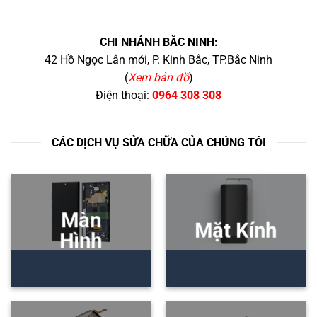
CHI NHÁNH BẮC NINH:
42 Hồ Ngọc Lân mới, P. Kinh Bắc, TP.Bắc Ninh
(
Xem bản đồ
)
Điện thoại:
0964 308 308
CÁC DỊCH VỤ SỬA CHỮA CỦA CHÚNG TÔI
Màn
Mặt Kính
Hình