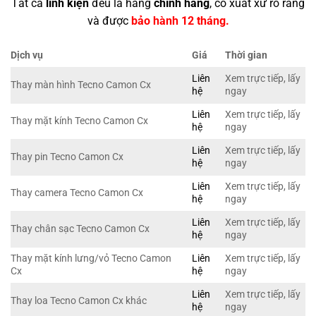
Tất cả
linh kiện
đều là hàng
chính hãng
, có xuất xứ rõ ràng
và được
bảo hành 12 tháng.
Dịch vụ
Giá
Thời gian
Liên
Xem trực tiếp, lấy
Thay màn hình Tecno Camon Cx
hệ
ngay
Liên
Xem trực tiếp, lấy
Thay mặt kính Tecno Camon Cx
hệ
ngay
Liên
Xem trực tiếp, lấy
Thay pin Tecno Camon Cx
hệ
ngay
Liên
Xem trực tiếp, lấy
Thay camera Tecno Camon Cx
hệ
ngay
Liên
Xem trực tiếp, lấy
Thay chân sạc Tecno Camon Cx
hệ
ngay
Thay mặt kính lưng/vỏ Tecno Camon
Liên
Xem trực tiếp, lấy
Cx
hệ
ngay
Liên
Xem trực tiếp, lấy
Thay loa Tecno Camon Cx khác
hệ
ngay