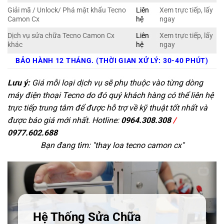
Giải mã / Unlock/ Phá mật khẩu Tecno
Liên
Xem trực tiếp, lấy
Camon Cx
hệ
ngay
Dịch vụ sửa chữa Tecno Camon Cx
Liên
Xem trực tiếp, lấy
khác
hệ
ngay
BẢO HÀNH 12 THÁNG. (THỜI GIAN XỬ LÝ: 30-40 PHÚT)
Lưu ý:
Giá mỗi loại dịch vụ sẽ phụ thuộc vào từng dòng
máy điện thoại Tecno do đó quý khách hàng có thể liên hệ
trực tiếp trung tâm để được hỗ trợ về kỹ thuật tốt nhất và
được báo giá mới nhất. Hotline:
0964.308.308
/
0977.602.688
Bạn đang tìm: "
thay loa tecno camon cx
"
Hệ Thống Sửa Chữa