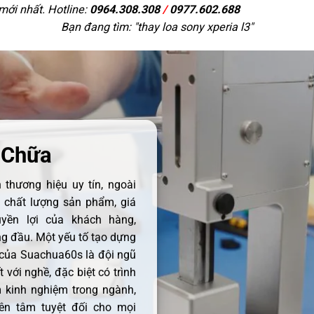
 mới nhất. Hotline:
0964.308.308
/
0977.602.688
Bạn đang tìm: "
thay loa sony xperia l3
"
 Chữa
thương hiệu uy tín, ngoài
ề chất lượng sản phẩm, giá
uyền lợi của khách hàng,
 đầu. Một yếu tố tạo dựng
 của Suachua60s là đội ngũ
 với nghề, đặc biệt có trình
 kinh nghiệm trong ngành,
ên tâm tuyệt đối cho mọi