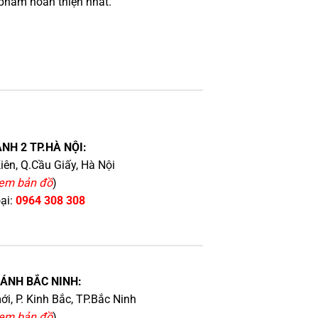
phẩm hoàn thiện nhất.
NH 2 TP.HÀ NỘI:
iên, Q.Cầu Giấy, Hà Nội
em bản đồ
)
oại:
0964 308 308
HÁNH BẮC NINH:
i, P. Kinh Bắc, TP.Bắc Ninh
em bản đồ
)