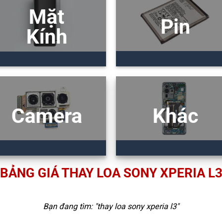
Mặt
Pin
Kính
Camera
Khác
BẢNG GIÁ THAY LOA SONY XPERIA L
Bạn đang tìm: "
thay loa sony xperia l3
"