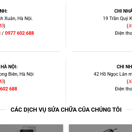
NH:
CHI NHÁ
h Xuân, Hà Nội.
19 Trần Quý K
đồ
)
(
X
8
/
0977 602 688
Điện th
+
.HÀ NỘI:
CHI N
ng Biên, Hà Nội
42 Hồ Ngọc Lân mớ
đồ
)
(
X
 602 688
Điện th
CÁC DỊCH VỤ SỬA CHỮA CỦA CHÚNG TÔI