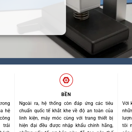
BỀN
trong
Ngoài ra, hệ thống còn đáp ứng các tiêu
Với 
óa hệ
chuẩn quốc tế khắt khe về độ an toàn của
nhữn
 công
linh kiện, máy móc cùng với trang thiết bị
lượn
trải
hiện đại đều được nhập khẩu chính hãng,
tôi