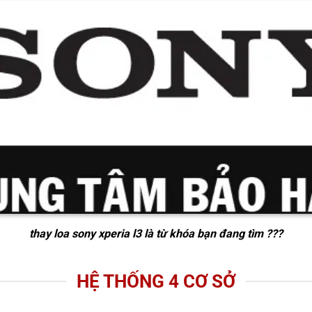
thay loa sony xperia l3
là từ khóa bạn đang tìm ???
HỆ THỐNG 4 CƠ SỞ