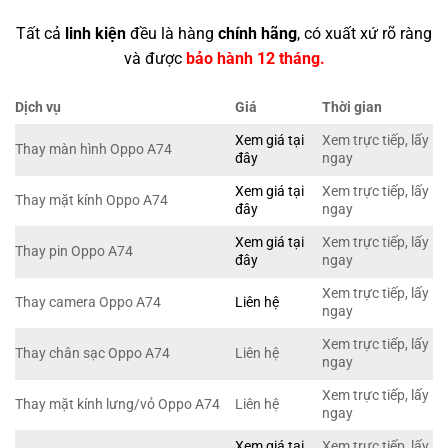
Tất cả
linh kiện
đều là hàng
chính hãng
, có xuất xứ rõ ràng
và được
bảo hành 12 tháng.
Dịch vụ
Giá
Thời gian
Xem giá tại
Xem trực tiếp, lấy
Thay màn hình Oppo A74
đây
ngay
Xem giá tại
Xem trực tiếp, lấy
Thay mặt kính Oppo A74
đây
ngay
Xem giá tại
Xem trực tiếp, lấy
Thay pin Oppo A74
đây
ngay
Xem trực tiếp, lấy
Thay camera Oppo A74
Liên hệ
ngay
Xem trực tiếp, lấy
Thay chân sạc Oppo A74
Liên hệ
ngay
Xem trực tiếp, lấy
Thay mặt kính lưng/vỏ Oppo A74
Liên hệ
ngay
Xem giá tại
Xem trực tiếp, lấy