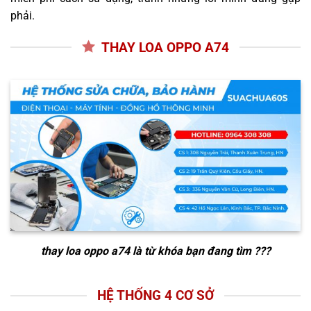
phải.
THAY LOA OPPO A74
thay loa oppo a74
là từ khóa bạn đang tìm ???
HỆ THỐNG 4 CƠ SỞ