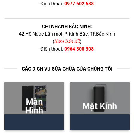
Điện thoại:
0977 602 688
CHI NHÁNH BẮC NINH:
42 Hồ Ngọc Lân mới, P. Kinh Bắc, TP.Bắc Ninh
(
Xem bản đồ
)
Điện thoại:
0964 308 308
CÁC DỊCH VỤ SỬA CHỮA CỦA CHÚNG TÔI
Màn
Mặt Kính
Hình