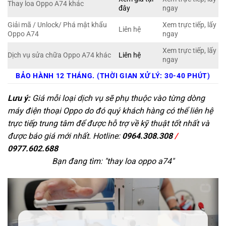
Thay loa Oppo A74 khác
đây
ngay
Giải mã / Unlock/ Phá mật khẩu
Xem trực tiếp, lấy
Liên hệ
Oppo A74
ngay
Xem trực tiếp, lấy
Dịch vụ sửa chữa Oppo A74 khác
Liên hệ
ngay
BẢO HÀNH 12 THÁNG. (THỜI GIAN XỬ LÝ: 30-40 PHÚT)
Lưu ý:
Giá mỗi loại dịch vụ sẽ phụ thuộc vào từng dòng
máy điện thoại Oppo do đó quý khách hàng có thể liên hệ
trực tiếp trung tâm để được hỗ trợ về kỹ thuật tốt nhất và
được báo giá mới nhất. Hotline:
0964.308.308
/
0977.602.688
Bạn đang tìm: "
thay loa oppo a74
"