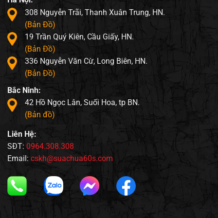
308 Nguyễn Trãi, Thanh Xuân Trung, HN.
(Bản Đồ)
19 Trần Quý Kiên, Cầu Giấy, HN.
(Bản Đồ)
336 Nguyễn Văn Cừ, Long Biên, HN.
(Bản Đồ)
Bắc Ninh:
42 Hồ Ngọc Lân, Suối Hoa, tp BN.
(Bản đồ)
Liên Hệ:
SĐT:
0964.308.308
Email:
cskh@suachua60s.com