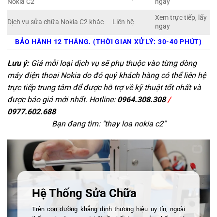
Nokia C2
ngay
Xem trực tiếp, lấy
Dịch vụ sửa chữa Nokia C2 khác
Liên hệ
ngay
BẢO HÀNH 12 THÁNG. (THỜI GIAN XỬ LÝ: 30-40 PHÚT)
Lưu ý:
Giá mỗi loại dịch vụ sẽ phụ thuộc vào từng dòng
máy điện thoại Nokia do đó quý khách hàng có thể liên hệ
trực tiếp trung tâm để được hỗ trợ về kỹ thuật tốt nhất và
được báo giá mới nhất. Hotline:
0964.308.308
/
0977.602.688
Bạn đang tìm: "
thay loa nokia c2
"
Hệ Thống Sửa Chữa
Trên con đường khẳng định thương hiệu uy tín, ngoài