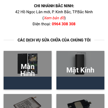
CHI NHÁNH BẮC NINH:
42 Hồ Ngọc Lân mới, P. Kinh Bắc, TP.Bắc Ninh
(
Xem bản đồ
)
Điện thoại:
0964 308 308
CÁC DỊCH VỤ SỬA CHỮA CỦA CHÚNG TÔI
Màn
Mặt Kính
Hình