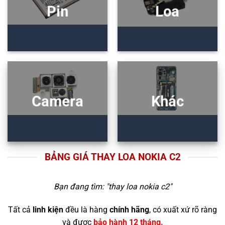
Pin
Loa
Camera
Khác
BẢNG GIÁ THAY LOA NOKIA C2
Bạn đang tìm: "
thay loa nokia c2
"
Tất cả
linh kiện
đều là hàng
chính hãng
, có xuất xứ rõ ràng
và được
bảo hành 12 tháng.