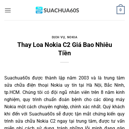
Bỏ
0
qua
nội
dung
DỊCH VỤ
,
NOKIA
Thay Loa Nokia C2 Giá Bao Nhiêu
Tiền
Suachua60s
được thành lập năm 2003 và là trung tâm
sửa chữa điện thoại Nokia uy tín tại Hà Nội, Bắc Ninh,
tp.HCM. Chúng tôi có đội ngũ nhân viên trên 8 năm kinh
nghiệm, quy trình chuẩn đoán bệnh cho các dòng máy
Nokia một cách chuyên nghiệp, chính xác nhất. Quý khách
khi đến với Suachua60s sẽ được tận mắt chứng kiến quy
trình sửa chữa Nokia C2 ngay tại trung tâm, được tư vấn
miễn phí cách sử dụng, tránh những lỗi mình đang gặp