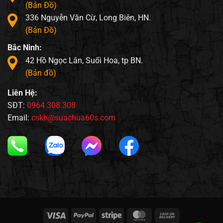
(Bản Đồ)
336 Nguyễn Văn Cừ, Long Biên, HN.
(Bản Đồ)
Bắc Ninh:
42 Hồ Ngọc Lân, Suối Hoa, tp BN.
(Bản đồ)
Liên Hệ:
SĐT:
0964.308.308
Email:
cskh@suachua60s.com
Visa
PayPal
Stripe
MasterCard
Cash