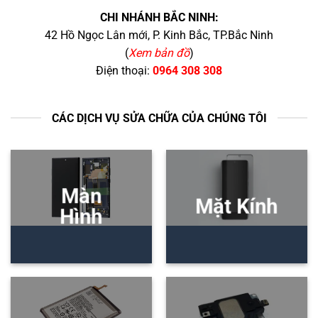
CHI NHÁNH BẮC NINH:
42 Hồ Ngọc Lân mới, P. Kinh Bắc, TP.Bắc Ninh
(
Xem bản đồ
)
Điện thoại:
0964 308 308
CÁC DỊCH VỤ SỬA CHỮA CỦA CHÚNG TÔI
Màn
Mặt Kính
Hình