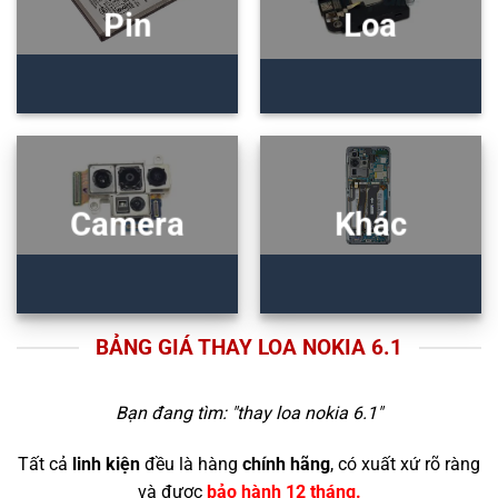
Pin
Loa
Camera
Khác
BẢNG GIÁ THAY LOA NOKIA 6.1
Bạn đang tìm: "
thay loa nokia 6.1
"
Tất cả
linh kiện
đều là hàng
chính hãng
, có xuất xứ rõ ràng
và được
bảo hành 12 tháng.