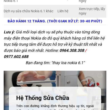
Nokia 6.1
ngay
Xem trực tiếp, lấy
Dịch vụ sửa chữa Nokia 6.1 khác
Liên hệ
ngay
BẢO HÀNH 12 THÁNG. (THỜI GIAN XỬ LÝ: 30-40 PHÚT)
Lưu ý:
Giá mỗi loại dịch vụ sẽ phụ thuộc vào từng dòng
máy điện thoại Nokia do đó quý khách hàng có thể liên hệ
trực tiếp trung tâm để được hỗ trợ về kỹ thuật tốt nhất và
được báo giá mới nhất. Hotline:
0964.308.308
/
0977.602.688
Bạn đang tìm: "
thay loa nokia 6.1
"
Hệ Thống Sửa Chữa
Trên con đường khẳng định thương hiệu uy tín, ngoài