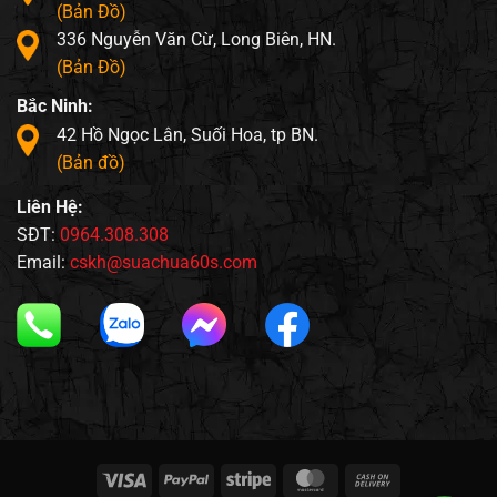
(Bản Đồ)
336 Nguyễn Văn Cừ, Long Biên, HN.
(Bản Đồ)
Bắc Ninh:
42 Hồ Ngọc Lân, Suối Hoa, tp BN.
(Bản đồ)
Liên Hệ:
SĐT:
0964.308.308
Email:
cskh@suachua60s.com
Visa
PayPal
Stripe
MasterCard
Cash