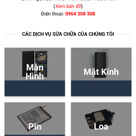
(
Xem bản đồ
)
Điện thoại:
0964 308 308
CÁC DỊCH VỤ SỬA CHỮA CỦA CHÚNG TÔI
Màn
Mặt Kính
Hình
Pin
Loa