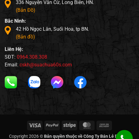
336 Nguyễn Văn Cừ, Long Biên, HN.
(Bản Đồ)
Bắc Ninh:
42 Hồ Ngọc Lân, Suối Hoa, tp BN.
(Bản đồ)
Liên Hệ:
SĐT:
0964.308.308
Email:
cskh@suachua60s.com
Visa
PayPal
Stripe
MasterCard
Cash
On
Copyright 2026 ©
Bản quyền thuộc về Công Ty Bán Lẻ Di Động