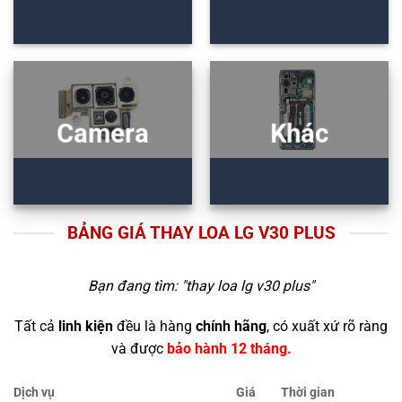
Camera
Khác
BẢNG GIÁ THAY LOA LG V30 PLUS
Bạn đang tìm: "
thay loa lg v30 plus
"
Tất cả
linh kiện
đều là hàng
chính hãng
, có xuất xứ rõ ràng
và được
bảo hành 12 tháng.
Dịch vụ
Giá
Thời gian