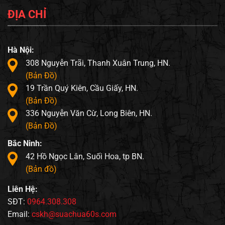
ĐỊA CHỈ
Hà Nội:
308 Nguyễn Trãi, Thanh Xuân Trung, HN.
(Bản Đồ)
19 Trần Quý Kiên, Cầu Giấy, HN.
(Bản Đồ)
336 Nguyễn Văn Cừ, Long Biên, HN.
(Bản Đồ)
Bắc Ninh:
42 Hồ Ngọc Lân, Suối Hoa, tp BN.
(Bản đồ)
Liên Hệ:
SĐT:
0964.308.308
Email:
cskh@suachua60s.com