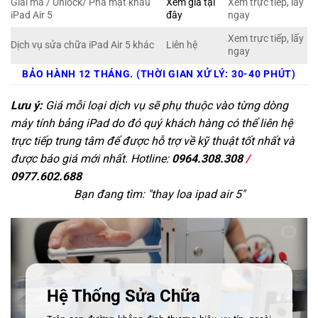
Giải mã / Unlock/ Phá mật khẩu
Xem giá tại
Xem trực tiếp, lấy
iPad Air 5
đây
ngay
Xem trực tiếp, lấy
Dịch vụ sửa chữa iPad Air 5 khác
Liên hệ
ngay
BẢO HÀNH 12 THÁNG. (THỜI GIAN XỬ LÝ: 30-40 PHÚT)
Lưu ý:
Giá mỗi loại dịch vụ sẽ phụ thuộc vào từng dòng
máy tính bảng iPad do đó quý khách hàng có thể liên hệ
trực tiếp trung tâm để được hỗ trợ về kỹ thuật tốt nhất và
được báo giá mới nhất. Hotline:
0964.308.308
/
0977.602.688
Bạn đang tìm: "
thay loa ipad air 5
"
Hệ Thống Sửa Chữa