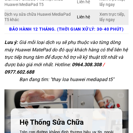
Liên hệ
Huawei MediaPad T5
lấy ngay
Dịch vụ sửa chữa Huawei MediaPad
Xem trực tiếp,
Liên hệ
T5 khác
lấy ngay
BẢO HÀNH 12 THÁNG. (THỜI GIAN XỬ LÝ: 30-40 PHÚT)
Lưu ý:
Giá mỗi loại dịch vụ sẽ phụ thuộc vào từng dòng
máy Huawei MatePad do đó quý khách hàng có thể liên hệ
trực tiếp trung tâm để được hỗ trợ về kỹ thuật tốt nhất và
được báo giá mới nhất. Hotline:
0964.308.308
/
0977.602.688
Bạn đang tìm: "
thay loa huawei mediapad t5
"
Hệ Thống Sửa Chữa
Trên con đường khẳng định thương hiệu uy tín, ngoài