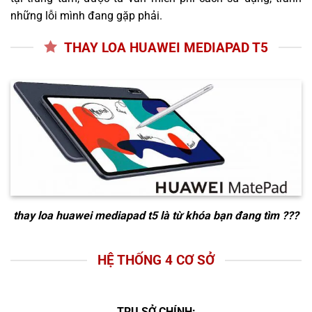
những lỗi mình đang gặp phải.
THAY LOA HUAWEI MEDIAPAD T5
thay loa huawei mediapad t5
là từ khóa bạn đang tìm ???
HỆ THỐNG 4 CƠ SỞ
TRỤ SỞ CHÍNH: