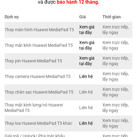
và được
bảo hành 12 tháng.
Dịch vụ
Giá
Thời gian
Xem giá
Xem trực tiếp,
Thay màn hình Huawei MediaPad T5
tại đây
lấy ngay
Xem giá
Xem trực tiếp,
Thay mặt kính Huawei MediaPad T5
tại đây
lấy ngay
Xem giá
Xem trực tiếp,
Thay pin Huawei MediaPad T5
tại đây
lấy ngay
Xem trực tiếp,
Thay camera Huawei MediaPad T5
Liên hệ
lấy ngay
Xem trực tiếp,
Thay chân sạc Huawei MediaPad T5
Liên hệ
lấy ngay
Thay mặt kính lưng/vỏ Huawei
Xem trực tiếp,
Liên hệ
MediaPad T5
lấy ngay
Xem trực tiếp,
Thay loa Huawei MediaPad T5 khác
Liên hệ
lấy ngay
Giải mã / Unlock/ Phá mật khẩu
Xem trực tiếp,