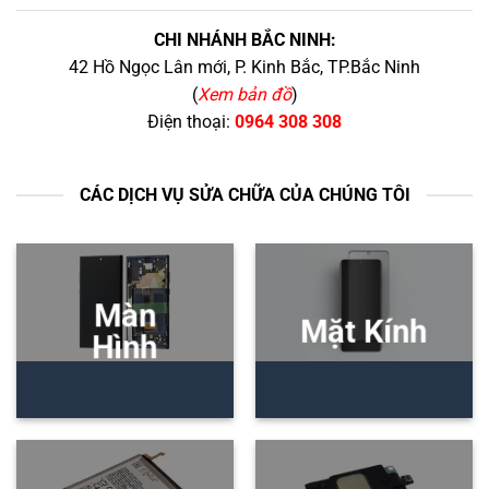
CHI NHÁNH BẮC NINH:
42 Hồ Ngọc Lân mới, P. Kinh Bắc, TP.Bắc Ninh
(
Xem bản đồ
)
Điện thoại:
0964 308 308
CÁC DỊCH VỤ SỬA CHỮA CỦA CHÚNG TÔI
Màn
Mặt Kính
Hình