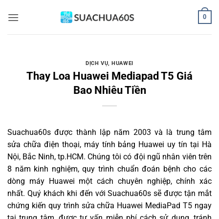
Bỏ
0
qua
nội
dung
DỊCH VỤ
,
HUAWEI
Thay Loa Huawei Mediapad T5 Giá
Bao Nhiêu Tiền
Suachua60s
được thành lập năm 2003 và là trung tâm
sửa chữa điện thoại, máy tính bảng Huawei uy tín tại Hà
Nội, Bắc Ninh, tp.HCM. Chúng tôi có đội ngũ nhân viên trên
8 năm kinh nghiệm, quy trình chuẩn đoán bệnh cho các
dòng máy Huawei một cách chuyên nghiệp, chính xác
nhất. Quý khách khi đến với Suachua60s sẽ được tận mắt
chứng kiến quy trình sửa chữa Huawei MediaPad T5 ngay
tại trung tâm, được tư vấn miễn phí cách sử dụng, tránh