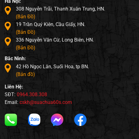
Hà Nội:
308 Nguyễn Trãi, Thanh Xuân Trung, HN.
(Bản Đồ)
19 Trần Quý Kiên, Cầu Giấy, HN.
(Bản Đồ)
336 Nguyễn Văn Cừ, Long Biên, HN.
(Bản Đồ)
Bắc Ninh:
42 Hồ Ngọc Lân, Suối Hoa, tp BN.
(Bản đồ)
Liên Hệ:
SĐT:
0964.308.308
Email:
cskh@suachua60s.com