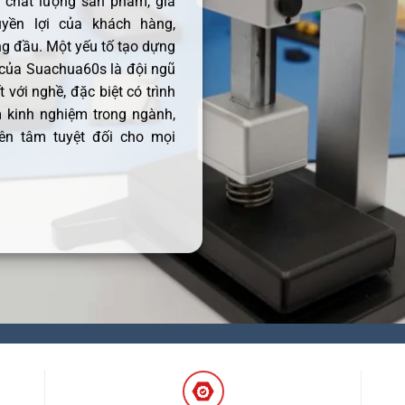
ề chất lượng sản phẩm, giá
uyền lợi của khách hàng,
 đầu. Một yếu tố tạo dựng
 của Suachua60s là đội ngũ
 với nghề, đặc biệt có trình
 kinh nghiệm trong ngành,
ên tâm tuyệt đối cho mọi