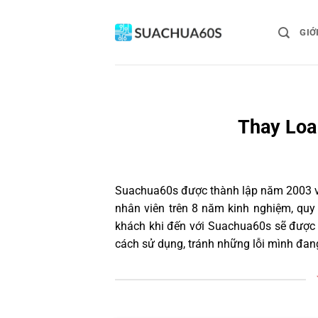
Bỏ
qua
GIỚ
nội
dung
Thay Loa
Suachua60s
được thành lập năm 2003 và
nhân viên trên 8 năm kinh nghiệm, quy
khách khi đến với Suachua60s sẽ được t
cách sử dụng, tránh những lỗi mình đan