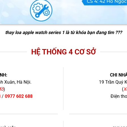
thay loa apple watch series 1
là từ khóa bạn đang tìm ???
HỆ THỐNG 4 CƠ SỞ
NH:
CHI NHÁ
h Xuân, Hà Nội.
19 Trần Quý K
đồ
)
(
X
8
/
0977 602 688
Điện th
+