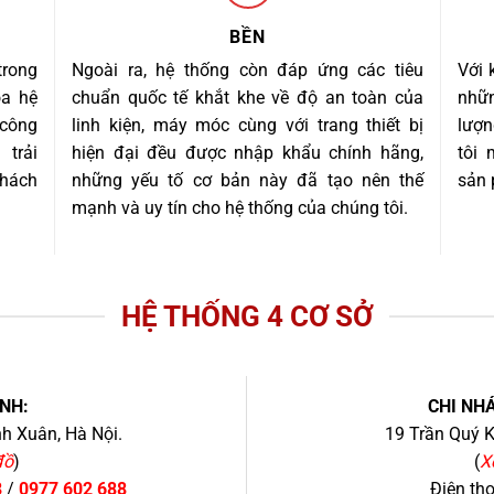
BỀN
trong
Ngoài ra, hệ thống còn đáp ứng các tiêu
Với 
óa hệ
chuẩn quốc tế khắt khe về độ an toàn của
nhữn
 công
linh kiện, máy móc cùng với trang thiết bị
lượn
trải
hiện đại đều được nhập khẩu chính hãng,
tôi
khách
những yếu tố cơ bản này đã tạo nên thế
sản 
mạnh và uy tín cho hệ thống của chúng tôi.
HỆ THỐNG 4 CƠ SỞ
NH:
CHI NHÁ
h Xuân, Hà Nội.
19 Trần Quý K
đồ
)
(
X
8
/
0977 602 688
Điện th