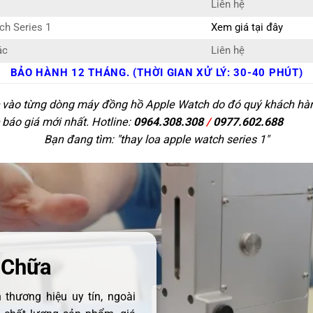
Liên hệ
ch Series 1
Xem giá tại đây
ác
Liên hệ
BẢO HÀNH 12 THÁNG. (THỜI GIAN XỬ LÝ: 30-40 PHÚT)
c vào từng dòng máy đồng hồ Apple Watch do đó quý khách hàng 
 báo giá mới nhất. Hotline:
0964.308.308
/
0977.602.688
Bạn đang tìm: "
thay loa apple watch series 1
"
 Chữa
thương hiệu uy tín, ngoài