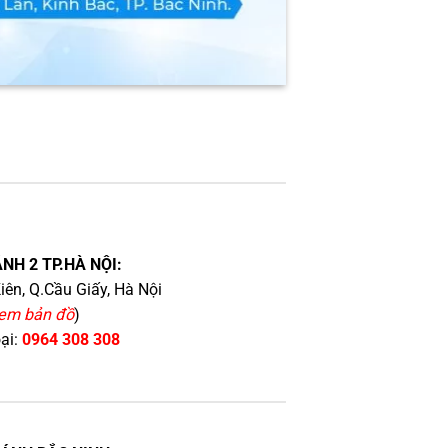
NH 2 TP.HÀ NỘI:
iên, Q.Cầu Giấy, Hà Nội
em bản đồ
)
oại:
0964 308 308