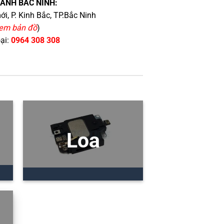
HÁNH BẮC NINH:
i, P. Kinh Bắc, TP.Bắc Ninh
em bản đồ
)
oại:
0964 308 308
Loa