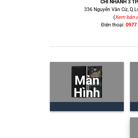
CHI NHÁNH 3 TP
336 Nguyễn Văn Cừ, Q.Lo
(
Xem bản 
Điện thoại:
0977
Màn
Hình