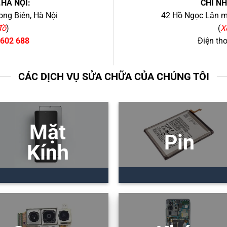
.HÀ NỘI:
CHI N
ng Biên, Hà Nội
42 Hồ Ngọc Lân mớ
đồ
)
(
X
 602 688
Điện th
CÁC DỊCH VỤ SỬA CHỮA CỦA CHÚNG TÔI
Mặt
Pin
Kính