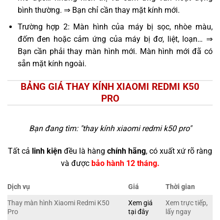
bình thường. ⇒ Bạn chỉ cần thay mặt kính mới.
Trường hợp 2: Màn hình của máy bị sọc, nhòe màu,
đốm đen hoặc cảm ứng của máy bị đơ, liệt, loạn… ⇒
Bạn cần phải thay màn hình mới. Màn hình mới đã có
sẵn mặt kính ngoài.
BẢNG GIÁ THAY KÍNH XIAOMI REDMI K50
PRO
Bạn đang tìm: "
thay kính xiaomi redmi k50 pro
"
Tất cả
linh kiện
đều là hàng
chính hãng
, có xuất xứ rõ ràng
và được
bảo hành 12 tháng.
Dịch vụ
Giá
Thời gian
Thay màn hình Xiaomi Redmi K50
Xem giá
Xem trực tiếp,
Pro
tại đây
lấy ngay