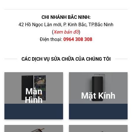
CHI NHÁNH BẮC NINH:
42 Hồ Ngọc Lân mới, P. Kinh Bắc, TP.Bắc Ninh
(
Xem bản đồ
)
Điện thoại:
0964 308 308
CÁC DỊCH VỤ SỬA CHỮA CỦA CHÚNG TÔI
Màn
Mặt Kính
Hình