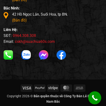
Bắc Ninh:
42 Hồ Ngọc Lân, Suối Hoa, tp BN.
(Bản đồ)
Liên Hệ:
SĐT:
0964.308.308
Email:
cskh@suachua60s.com
Visa
PayPal
Stripe
MasterCard
Cash
On
Copyright 2026 ©
Bản quyền thuộc về Công Ty Bán Lẻ Di Động
Delivery
Nam Bắc