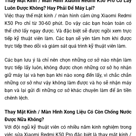
Thay Mặt Kính / Màn Hình Xiaomi Redmi K50 Pro Có Lấy
Luôn Được Không? Hay Phải Để Máy Lại?
Việc thay thế mặt kính / màn hình cảm ứng Xiaomi Redmi
K50 Pro chỉ từ 30-60 phút. Do vậy các bạn hoàn toàn có
thể chờ lấy ngay được. Và đặc biệt sẽ được ngồi xem trực
tiếp kỹ thuật viên làm. Các bạn sẽ yên tâm hơn khi được
trực tiếp theo dõi và giám sát quá trình kỹ thuật viên làm.
Các bạn lưu ý là chỉ nên chọn những cơ sở nào nhận làm
trực tiếp lấy luôn, không được chọn những cơ sở họ nhận
giữ máy lại và hẹn bạn khi nào xong đến lấy, vì chắc chắn
những cơ sở như vậy không làm được và họ sẽ nhận máy
bạn và lại gửi đi những cơ sở khác chuyên làm để ăn tiền
chênh lệch.
Thay Mặt Kính / Màn Hình Xong Liệu Có Còn Chống Nước
Được Nữa Không?
Với đội ngũ kỹ thuật viên có nhiều năm kinh nghiệm trong
việc sửa Xiaomi Redmi K50 Pro đặc biệt là thay mặt kính /