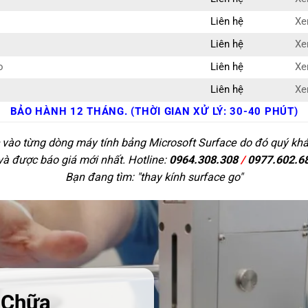
Liên hệ
Xe
Liên hệ
Xe
o
Liên hệ
Xe
Liên hệ
Xe
BẢO HÀNH 12 THÁNG. (THỜI GIAN XỬ LÝ: 30-40 PHÚT)
 vào từng dòng máy tính bảng Microsoft Surface do đó quý khác
 và được báo giá mới nhất. Hotline:
0964.308.308
/
0977.602.6
Bạn đang tìm: "
thay kính surface go
"
 Chữa