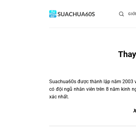
Bỏ
qua
GIỚ
nội
dung
Thay
Suachua60s
được thành lập năm 2003 và
có đội ngũ nhân viên trên 8 năm kinh 
xác nhất.
X