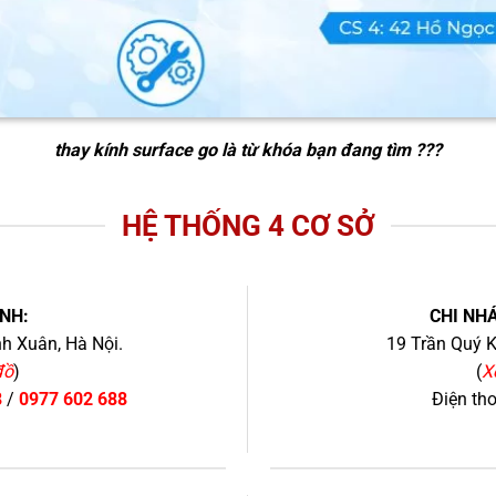
thay kính surface go
là từ khóa bạn đang tìm ???
HỆ THỐNG 4 CƠ SỞ
NH:
CHI NHÁ
h Xuân, Hà Nội.
19 Trần Quý K
đồ
)
(
X
8
/
0977 602 688
Điện th
+