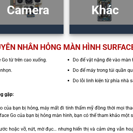
Camera
Khác
YÊN NHÂN HỎNG MÀN HÌNH SURFAC
e Go từ trên cao xuống.
Do để vật nặng đè vào màn 
 nhọn.
Do để máy trong túi quần quá
Do lỗi linh kiện từ phía nhà 
g gặp:
Go của bạn bị hỏng, máy mất đi tính thẩm mỹ đồng thời mọi tha
rface Go của bạn bị hỏng màn hình, bạn có thể tham khảo một s
ước hoặc vỡ, nứt, mờ đục… nhưng hiển thị và cảm ứng vẫn hoạ