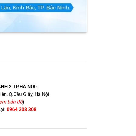
NH 2 TP.HÀ NỘI:
iên, Q.Cầu Giấy, Hà Nội
em bản đồ
)
oại:
0964 308 308