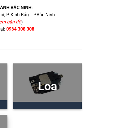
HÁNH BẮC NINH:
i, P. Kinh Bắc, TP.Bắc Ninh
em bản đồ
)
oại:
0964 308 308
Loa