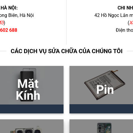
.HÀ NỘI:
CHI N
ng Biên, Hà Nội
42 Hồ Ngọc Lân mớ
đồ
)
(
X
 602 688
Điện th
CÁC DỊCH VỤ SỬA CHỮA CỦA CHÚNG TÔI
Mặt
Pin
Kính