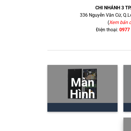
CHI NHÁNH 3 TP
336 Nguyễn Văn Cừ, Q.Lo
(
Xem bản 
Điện thoại:
0977
Màn
Hình