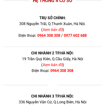
HỆ THỐNG 4 CƠ SỞ
TRỤ SỞ CHÍNH:
308 Nguyễn Trãi, Q.Thanh Xuân, Hà Nội.
(
Xem bản đồ
)
Điện thoại:
0964 308 308
/
0977 602 688
CHI NHÁNH 2 TP.HÀ NỘI:
19 Trần Quý Kiên, Q.Cầu Giấy, Hà Nội
(
Xem bản đồ
)
Điện thoại:
0964 308 308
+
CHI NHÁNH 3 TP.HÀ NỘI:
336 Nguyễn Văn Cừ, Q.Long Biên, Hà Nội