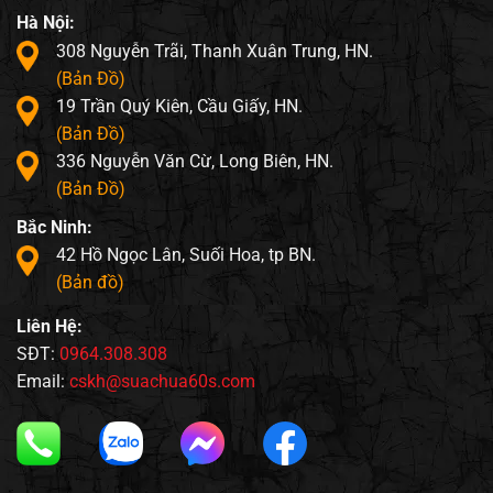
Hà Nội:
308 Nguyễn Trãi, Thanh Xuân Trung, HN.
(Bản Đồ)
19 Trần Quý Kiên, Cầu Giấy, HN.
(Bản Đồ)
336 Nguyễn Văn Cừ, Long Biên, HN.
(Bản Đồ)
Bắc Ninh:
42 Hồ Ngọc Lân, Suối Hoa, tp BN.
(Bản đồ)
Liên Hệ:
SĐT:
0964.308.308
Email:
cskh@suachua60s.com