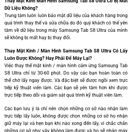
Thay Mặt Kính Màn Hình Samsung Tab S8 Ultra Có Bị Mất
Dữ Liệu Không?
Trung tâm luôn luôn bảo mật dữ liệu của khách hàng trong
quá trình thay thế và sửa chữa do đó quý khách có thể yên
tâm về dữ liệu trong máy Samsung Tab S8 Ultra của mình
sẽ không bị mất hay bị thay đổi.
Thay Mặt Kính / Màn Hình Samsung Tab S8 Ultra Có Lấy
Luôn Được Không? Hay Phải Để Máy Lại?
Việc thay thế mặt kính / màn hình cảm ứng Samsung Tab
S8 Ultra chỉ từ 30-60 phút. Do vậy các bạn hoàn toàn có
thể chờ lấy ngay được. Và đặc biệt sẽ được ngồi xem trực
tiếp kỹ thuật viên làm. Các bạn sẽ yên tâm hơn khi được
trực tiếp theo dõi và giám sát quá trình kỹ thuật viên làm.
Các bạn lưu ý là chỉ nên chọn những cơ sở nào nhận làm
trực tiếp lấy luôn, không được chọn những cơ sở họ nhận
giữ máy lại và hẹn bạn khi nào xong đến lấy, vì chắc chắn
những cơ sở như vậy không làm được và họ sẽ nhận máy