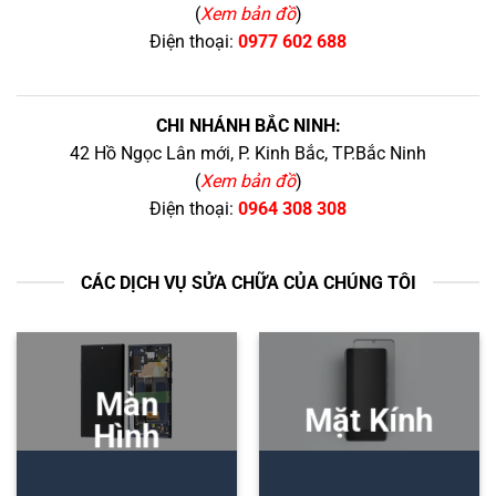
(
Xem bản đồ
)
Điện thoại:
0977 602 688
CHI NHÁNH BẮC NINH:
42 Hồ Ngọc Lân mới, P. Kinh Bắc, TP.Bắc Ninh
(
Xem bản đồ
)
Điện thoại:
0964 308 308
CÁC DỊCH VỤ SỬA CHỮA CỦA CHÚNG TÔI
Màn
Mặt Kính
Hình