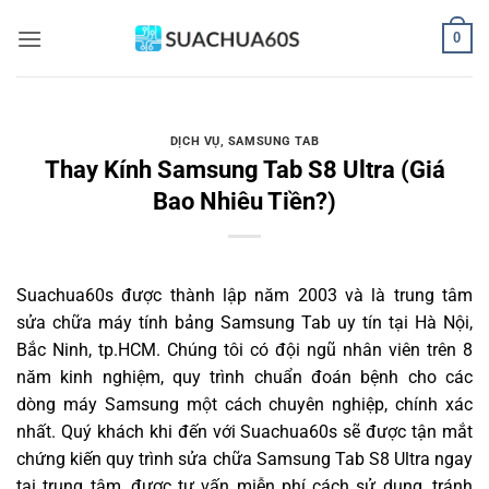
Bỏ
0
qua
nội
dung
DỊCH VỤ
,
SAMSUNG TAB
Thay Kính Samsung Tab S8 Ultra (Giá
Bao Nhiêu Tiền?)
Suachua60s
được thành lập năm 2003 và là trung tâm
sửa chữa máy tính bảng Samsung Tab uy tín tại Hà Nội,
Bắc Ninh, tp.HCM. Chúng tôi có đội ngũ nhân viên trên 8
năm kinh nghiệm, quy trình chuẩn đoán bệnh cho các
dòng máy Samsung một cách chuyên nghiệp, chính xác
nhất. Quý khách khi đến với Suachua60s sẽ được tận mắt
chứng kiến quy trình sửa chữa Samsung Tab S8 Ultra ngay
tại trung tâm, được tư vấn miễn phí cách sử dụng, tránh