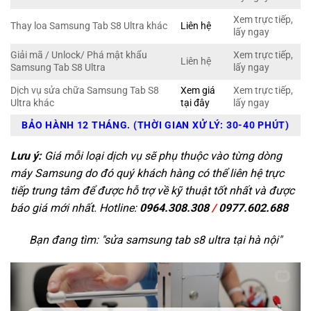
Xem trực tiếp,
Thay loa Samsung Tab S8 Ultra khác
Liên hệ
lấy ngay
Giải mã / Unlock/ Phá mật khẩu
Xem trực tiếp,
Liên hệ
Samsung Tab S8 Ultra
lấy ngay
Dịch vụ sửa chữa Samsung Tab S8
Xem giá
Xem trực tiếp,
Ultra khác
tại đây
lấy ngay
BẢO HÀNH 12 THÁNG. (THỜI GIAN XỬ LÝ: 30-40 PHÚT)
Lưu ý:
Giá mỗi loại dịch vụ sẽ phụ thuộc vào từng dòng
máy Samsung do đó quý khách hàng có thể liên hệ trực
tiếp trung tâm để được hỗ trợ về kỹ thuật tốt nhất và được
báo giá mới nhất. Hotline:
0964.308.308
/
0977.602.688
Bạn đang tìm: "
sửa samsung tab s8 ultra tại hà nội
"