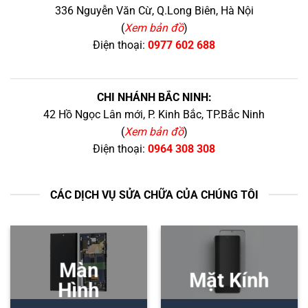
336 Nguyễn Văn Cừ, Q.Long Biên, Hà Nội
(
Xem bản đồ
)
Điện thoại:
0977 602 688
CHI NHÁNH BẮC NINH:
42 Hồ Ngọc Lân mới, P. Kinh Bắc, TP.Bắc Ninh
(
Xem bản đồ
)
Điện thoại:
0964 308 308
CÁC DỊCH VỤ SỬA CHỮA CỦA CHÚNG TÔI
Màn
Mặt Kính
Hình