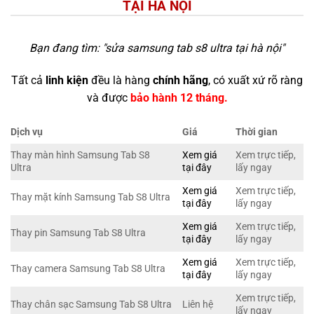
TẠI HÀ NỘI
Bạn đang tìm: "
sửa samsung tab s8 ultra tại hà nội
"
Tất cả
linh kiện
đều là hàng
chính hãng
, có xuất xứ rõ ràng
và được
bảo hành 12 tháng.
Dịch vụ
Giá
Thời gian
Thay màn hình Samsung Tab S8
Xem giá
Xem trực tiếp,
Ultra
tại đây
lấy ngay
Xem giá
Xem trực tiếp,
Thay mặt kính Samsung Tab S8 Ultra
tại đây
lấy ngay
Xem giá
Xem trực tiếp,
Thay pin Samsung Tab S8 Ultra
tại đây
lấy ngay
Xem giá
Xem trực tiếp,
Thay camera Samsung Tab S8 Ultra
tại đây
lấy ngay
Xem trực tiếp,
Thay chân sạc Samsung Tab S8 Ultra
Liên hệ
lấy ngay