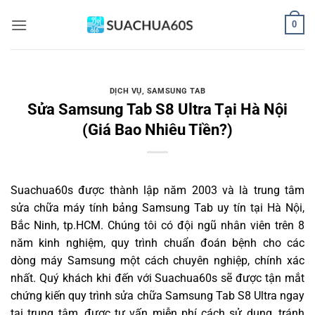
Bỏ
0
qua
nội
dung
DỊCH VỤ
,
SAMSUNG TAB
Sửa Samsung Tab S8 Ultra Tại Hà Nội
(Giá Bao Nhiêu Tiền?)
Suachua60s
được thành lập năm 2003 và là trung tâm
sửa chữa máy tính bảng Samsung Tab uy tín tại Hà Nội,
Bắc Ninh, tp.HCM. Chúng tôi có đội ngũ nhân viên trên 8
năm kinh nghiệm, quy trình chuẩn đoán bệnh cho các
dòng máy Samsung một cách chuyên nghiệp, chính xác
nhất. Quý khách khi đến với Suachua60s sẽ được tận mắt
chứng kiến quy trình sửa chữa Samsung Tab S8 Ultra ngay
tại trung tâm, được tư vấn miễn phí cách sử dụng, tránh