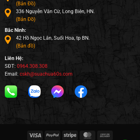
(Bản Đồ)
336 Nguyễn Văn Cừ, Long Biên, HN.
(Bản Đồ)
Bắc Ninh:
42 Hồ Ngọc Lân, Suối Hoa, tp BN.
(Bản đồ)
Liên Hệ:
SĐT:
0964.308.308
Email:
cskh@suachua60s.com
Visa
PayPal
Stripe
MasterCard
Cash