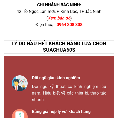
CHI NHÁNH BẮC NINH:
42 Hồ Ngọc Lân mới, P. Kinh Bắc, TP.Bắc Ninh
(
Xem bản đồ
)
Điện thoại:
0964 308 308
LÝ DO HẦU HẾT KHÁCH HÀNG LỰA CHỌN
SUACHUA60S
Đội ngũ giàu kinh nghiệm
Đội ngũ kỹ thuật có kinh nghiệm lâu
năm. Hiểu biết về các thiết bị, thao tác
nhanh.
Bảng giá hợp lý với khách hàng