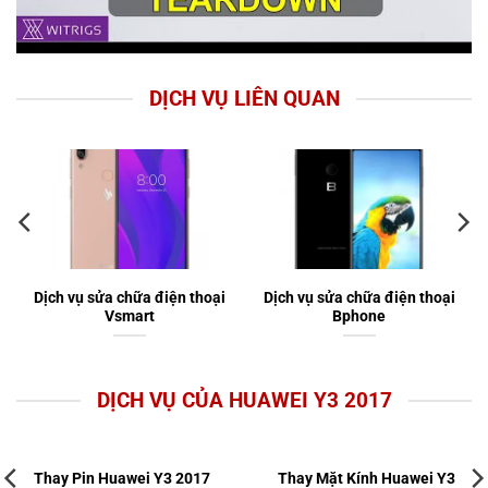
DỊCH VỤ LIÊN QUAN
Dịch vụ sửa chữa điện thoại
Dịch vụ sửa chữa điện thoại
Vsmart
Bphone
DỊCH VỤ CỦA HUAWEI Y3 2017
 Y3 2017
Thay Mặt Kính Huawei Y3
Thay Nút Nguồn,