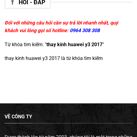
HỎI - ĐÁP
Đối với những câu hỏi cần sự trả lời nhanh nhất, quý
khách vui lòng gọi số hotline:
0964 308 308
Từ khóa tìm kiếm: "
thay kính huawei y3 2017
"
thay kính huawei y3 2017
là từ khóa tìm kiếm
VỀ CÔNG TY