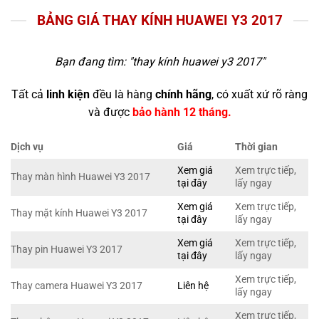
BẢNG GIÁ THAY KÍNH HUAWEI Y3 2017
Bạn đang tìm: "
thay kính huawei y3 2017
"
Tất cả
linh kiện
đều là hàng
chính hãng
, có xuất xứ rõ ràng
và được
bảo hành 12 tháng.
Dịch vụ
Giá
Thời gian
Xem giá
Xem trực tiếp,
Thay màn hình Huawei Y3 2017
tại đây
lấy ngay
Xem giá
Xem trực tiếp,
Thay mặt kính Huawei Y3 2017
tại đây
lấy ngay
Xem giá
Xem trực tiếp,
Thay pin Huawei Y3 2017
tại đây
lấy ngay
Xem trực tiếp,
Thay camera Huawei Y3 2017
Liên hệ
lấy ngay
Xem trực tiếp,