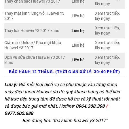
Thay chân sạc Huawei Y3 2017
Liên hệ
lấy ngay
Thay mặt kính lưng/vỏ Huawei Y3
Xem trực tiếp,
Liên hệ
2017
lấy ngay
Xem trực tiếp,
Thay loa Huawei Y3 2017 khác
Liên hệ
lấy ngay
Giải mã / Unlock/ Phá mật khẩu
Xem trực tiếp,
Liên hệ
Huawei Y3 2017
lấy ngay
Dịch vụ sửa chữa Huawei Y3 2017
Xem trực tiếp,
Liên hệ
khác
lấy ngay
BẢO HÀNH 12 THÁNG. (THỜI GIAN XỬ LÝ: 30-40 PHÚT)
Lưu ý:
Giá mỗi loại dịch vụ sẽ phụ thuộc vào từng dòng
máy điện thoại Huawei do đó quý khách hàng có thể liên
hệ trực tiếp trung tâm để được hỗ trợ về kỹ thuật tốt nhất
và được báo giá mới nhất. Hotline:
0964.308.308
/
0977.602.688
Bạn đang tìm: "
thay kính huawei y3 2017
"