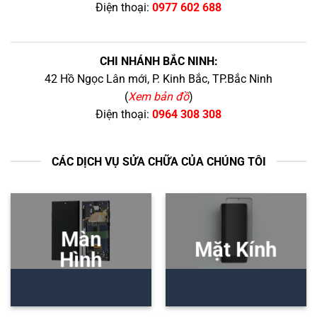
Điện thoại:
0977 602 688
CHI NHÁNH BẮC NINH:
42 Hồ Ngọc Lân mới, P. Kinh Bắc, TP.Bắc Ninh
(
Xem bản đồ
)
Điện thoại:
0964 308 308
CÁC DỊCH VỤ SỬA CHỮA CỦA CHÚNG TÔI
Màn
Mặt Kính
Hình