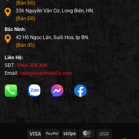
(Bản Đồ)
336 Nguyễn Văn Cừ, Long Biên, HN.
(Bản Đồ)
Bắc Ninh:
42 Hồ Ngọc Lân, Suối Hoa, tp BN.
(Bản đồ)
Liên Hệ:
SĐT:
0964.308.308
Email:
cskh@suachua60s.com
Visa
PayPal
Stripe
MasterCard
Cash