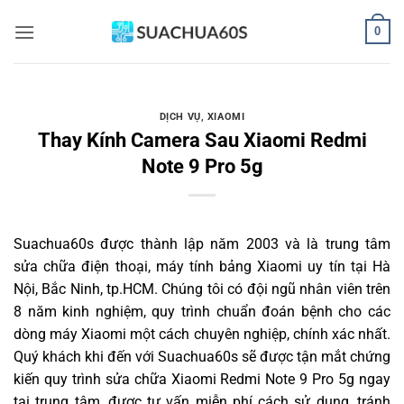
Bỏ
0
qua
nội
dung
DỊCH VỤ
,
XIAOMI
Thay Kính Camera Sau Xiaomi Redmi
Note 9 Pro 5g
Suachua60s
được thành lập năm 2003 và là trung tâm
sửa chữa điện thoại, máy tính bảng Xiaomi uy tín tại Hà
Nội, Bắc Ninh, tp.HCM. Chúng tôi có đội ngũ nhân viên trên
8 năm kinh nghiệm, quy trình chuẩn đoán bệnh cho các
dòng máy Xiaomi một cách chuyên nghiệp, chính xác nhất.
Quý khách khi đến với Suachua60s sẽ được tận mắt chứng
kiến quy trình sửa chữa Xiaomi Redmi Note 9 Pro 5g ngay
tại trung tâm, được tư vấn miễn phí cách sử dụng, tránh