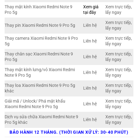
Thay mặt kính Xiaomi Redmi Note 9
Xem giá
Xem trực tiếp,
Pro 5g
tại đây
lấy ngay
Xem trực tiếp,
Thay pin Xiaomi Redmi Note 9 Pro 5g
Liên hệ
lấy ngay
Thay camera Xiaomi Redmi Note 9 Pro
Xem trực tiếp,
Liên hệ
5g
lấy ngay
Thay chân sạc Xiaomi Redmi Note 9
Xem trực tiếp,
Liên hệ
Pro 5g
lấy ngay
Thay mặt kính lưng/vỏ Xiaomi Redmi
Xem trực tiếp,
Liên hệ
Note 9 Pro 5g
lấy ngay
Thay loa Xiaomi Redmi Note 9 Pro 5g
Xem trực tiếp,
Liên hệ
khác
lấy ngay
Giải mã / Unlock/ Phá mật khẩu
Xem trực tiếp,
Liên hệ
Xiaomi Redmi Note 9 Pro 5g
lấy ngay
Dịch vụ sửa chữa Xiaomi Redmi Note 9
Xem trực tiếp,
Liên hệ
Pro 5g khác
lấy ngay
BẢO HÀNH 12 THÁNG. (THỜI GIAN XỬ LÝ: 30-40 PHÚT)