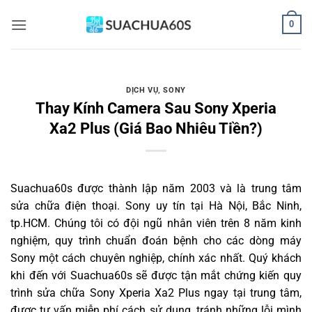
Bỏ
0
qua
nội
dung
DỊCH VỤ
,
SONY
Thay Kính Camera Sau Sony Xperia
Xa2 Plus (Giá Bao Nhiêu Tiền?)
Suachua60s
được thành lập năm 2003 và là trung tâm
sửa chữa điện thoại. Sony uy tín tại Hà Nội, Bắc Ninh,
tp.HCM. Chúng tôi có đội ngũ nhân viên trên 8 năm kinh
nghiệm, quy trình chuẩn đoán bệnh cho các dòng máy
Sony một cách chuyên nghiệp, chính xác nhất. Quý khách
khi đến với Suachua60s sẽ được tận mắt chứng kiến quy
trình sửa chữa Sony Xperia Xa2 Plus ngay tại trung tâm,
được tư vấn miễn phí cách sử dụng, tránh những lỗi mình