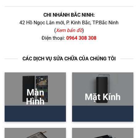
CHI NHÁNH BẮC NINH:
42 Hồ Ngọc Lân mới, P. Kinh Bắc, TP.Bắc Ninh
(
Xem bản đồ
)
Điện thoại:
0964 308 308
CÁC DỊCH VỤ SỬA CHỮA CỦA CHÚNG TÔI
Màn
Mặt Kính
Hình