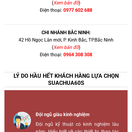
(
Xem bản đồ
)
Điện thoại:
0977 602 688
CHI NHÁNH BẮC NINH:
42 Hồ Ngọc Lân mới, P. Kinh Bắc, TP.Bắc Ninh
(
Xem bản đồ
)
Điện thoại:
0964 308 308
LÝ DO HẦU HẾT KHÁCH HÀNG LỰA CHỌN
SUACHUA60S
Đội ngũ giàu kinh nghiệm
Đội ngũ kỹ thuật có kinh nghiệm lâu
năm. Hiểu biết về các thiết bị, thao tác