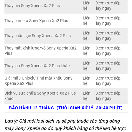
Liên
Xem trực tiếp,
Thay pin Sony Xperia Xa2 Plus
hệ
lấy ngay
Liên
Xem trực tiếp,
Thay camera Sony Xperia Xa2 Plus
hệ
lấy ngay
Liên
Xem trực tiếp,
Thay chân sạc Sony Xperia Xa2 Plus
hệ
lấy ngay
Thay mặt kính lưng/vỏ Sony Xperia Xa2
Liên
Xem trực tiếp,
Plus
hệ
lấy ngay
Liên
Xem trực tiếp,
Thay loa Sony Xperia Xa2 Plus khác
hệ
lấy ngay
Giải mã / Unlock/ Phá mật khẩu Sony
Liên
Xem trực tiếp,
Xperia Xa2 Plus
hệ
lấy ngay
Dịch vụ sửa chữa Sony Xperia Xa2 Plus
Liên
Xem trực tiếp,
khác
hệ
lấy ngay
BẢO HÀNH 12 THÁNG. (THỜI GIAN XỬ LÝ: 30-40 PHÚT)
Lưu ý:
Giá mỗi loại dịch vụ sẽ phụ thuộc vào từng dòng
máy Sony Xperia do đó quý khách hàng có thể liên hệ trực