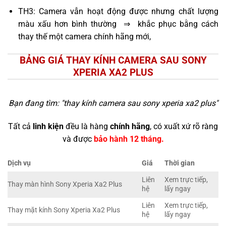
TH3: Camera vẫn hoạt động được nhưng chất lượng
màu xấu hơn bình thường ⇒ khắc phục bằng cách
thay thế một camera chính hãng mới,
BẢNG GIÁ THAY KÍNH CAMERA SAU SONY
XPERIA XA2 PLUS
Bạn đang tìm: "
thay kính camera sau sony xperia xa2 plus
"
Tất cả
linh kiện
đều là hàng
chính hãng
, có xuất xứ rõ ràng
và được
bảo hành 12 tháng.
Dịch vụ
Giá
Thời gian
Liên
Xem trực tiếp,
Thay màn hình Sony Xperia Xa2 Plus
hệ
lấy ngay
Liên
Xem trực tiếp,
Thay mặt kính Sony Xperia Xa2 Plus
hệ
lấy ngay