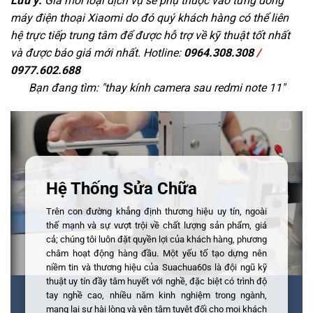
Lưu ý:
Giá mỗi loại dịch vụ sẽ phụ thuộc vào từng dòng
máy điện thoại Xiaomi do đó quý khách hàng có thể liên
hệ trực tiếp trung tâm để được hỗ trợ về kỹ thuật tốt nhất
và được báo giá mới nhất. Hotline:
0964.308.308
/
0977.602.688
Bạn đang tìm: "
thay kính camera sau redmi note 11
"
Hệ Thống Sửa Chữa
Trên con đường khẳng định thương hiệu uy tín, ngoài
thế mạnh và sự vượt trội về chất lượng sản phẩm, giá
cả; chúng tôi luôn đặt quyền lợi của khách hàng, phương
châm hoạt động hàng đầu. Một yếu tố tạo dựng nên
niềm tin và thương hiệu của Suachua60s là đội ngũ kỹ
thuật uy tín đầy tâm huyết với nghề, đặc biệt có trình độ
tay nghề cao, nhiều năm kinh nghiệm trong ngành,
mang lại sự hài lòng và yên tâm tuyệt đối cho mọi khách