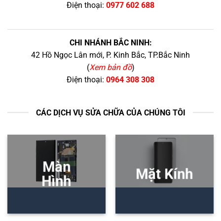
Điện thoại:
0977 602 688
CHI NHÁNH BẮC NINH:
42 Hồ Ngọc Lân mới, P. Kinh Bắc, TP.Bắc Ninh
(
Xem bản đồ
)
Điện thoại:
0964 308 308
CÁC DỊCH VỤ SỬA CHỮA CỦA CHÚNG TÔI
Màn
Mặt Kính
Hình