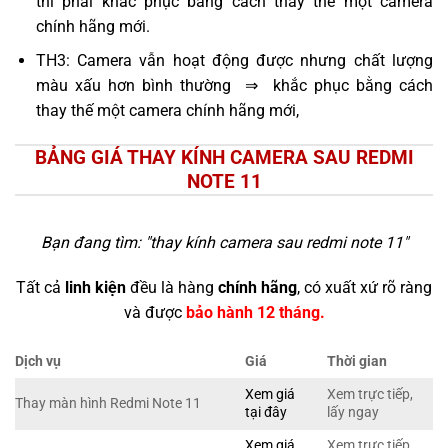
thì phải khắc phục bằng cách thay thế một camera
chính hãng mới.
TH3: Camera vẫn hoạt động được nhưng chất lượng
màu xấu hơn bình thường ⇒ khắc phục bằng cách
thay thế một camera chính hãng mới,
BẢNG GIÁ THAY KÍNH CAMERA SAU REDMI
NOTE 11
Bạn đang tìm: "
thay kính camera sau redmi note 11
"
Tất cả
linh kiện
đều là hàng
chính hãng
, có xuất xứ rõ ràng
và được
bảo hành 12 tháng.
Dịch vụ
Giá
Thời gian
Xem giá
Xem trực tiếp,
Thay màn hình Redmi Note 11
tại đây
lấy ngay
Xem giá
Xem trực tiếp,