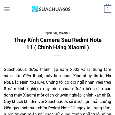
Bỏ
0
qua
nội
dung
DỊCH VỤ
,
XIAOMI
Thay Kính Camera Sau Redmi Note
11 ( Chính Hãng Xiaomi )
Suachua60s
được thành lập năm 2003 và là trung tâm
sửa chữa điện thoại, máy tính bảng Xiaomi uy tín tại Hà
Nội, Bắc Ninh, tp.HCM. Chúng tôi có đội ngũ nhân viên trên
8 năm kinh nghiệm, quy trình chuẩn đoán bệnh cho các
dòng máy Xiaomi một cách chuyên nghiệp, chính xác nhất.
Quý khách khi đến với Suachua60s sẽ được tận mắt chứng
kiến quy trình sửa chữa Redmi Note 11 ngay tại trung tâm,
được tư vấn miễn phí cách sử dụng, tránh những lỗi mình