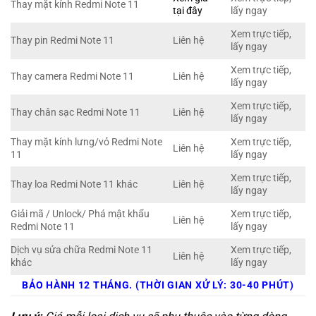
Thay mặt kính Redmi Note 11
tại đây
lấy ngay
Xem trực tiếp,
Thay pin Redmi Note 11
Liên hệ
lấy ngay
Xem trực tiếp,
Thay camera Redmi Note 11
Liên hệ
lấy ngay
Xem trực tiếp,
Thay chân sạc Redmi Note 11
Liên hệ
lấy ngay
Thay mặt kính lưng/vỏ Redmi Note
Xem trực tiếp,
Liên hệ
11
lấy ngay
Xem trực tiếp,
Thay loa Redmi Note 11 khác
Liên hệ
lấy ngay
Giải mã / Unlock/ Phá mật khẩu
Xem trực tiếp,
Liên hệ
Redmi Note 11
lấy ngay
Dịch vụ sửa chữa Redmi Note 11
Xem trực tiếp,
Liên hệ
khác
lấy ngay
BẢO HÀNH 12 THÁNG. (THỜI GIAN XỬ LÝ: 30-40 PHÚT)